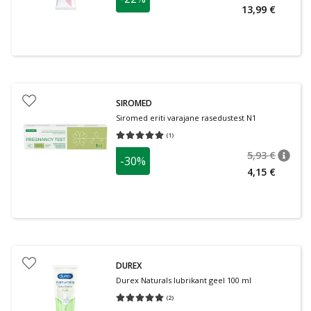
13,99 €
SIROMED
Siromed eriti varajane rasedustest N1
(
1
)
Keskmine hinnang 5.00
Hinnangute arv 1
5,93 €
-30%
nõuan
Tavalin
4,15 €
DUREX
Durex Naturals lubrikant geel 100 ml
(
2
)
Keskmine hinnang 5.00
Hinnangute arv 2