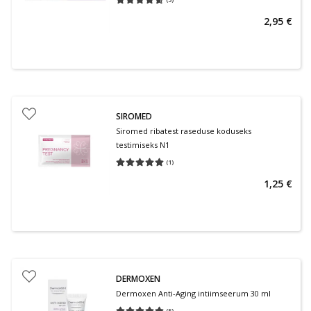
Keskmine hinnang 4.60
Hinnangute arv 5
2,95 €
SIROMED
Siromed ribatest raseduse koduseks
testimiseks N1
(
1
)
Keskmine hinnang 5.00
Hinnangute arv 1
1,25 €
DERMOXEN
Dermoxen Anti-Aging intiimseerum 30 ml
(
5
)