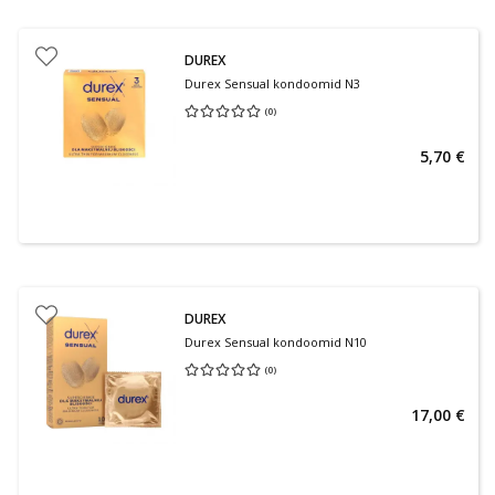
DUREX
Durex Sensual kondoomid N3
(
0
)
Keskmine hinnang 0.00
Hinnangute arv 0
5,70 €
DUREX
Durex Sensual kondoomid N10
(
0
)
Keskmine hinnang 0.00
Hinnangute arv 0
17,00 €