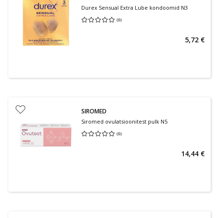
Durex Sensual Extra Lube kondoomid N3
(
0
)
Keskmine hinnang 0.00
Hinnangute arv 0
5,72 €
SIROMED
Siromed ovulatsioonitest pulk N5
(
0
)
Keskmine hinnang 0.00
Hinnangute arv 0
14,44 €