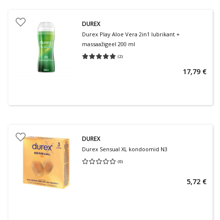
DUREX
Durex Play Aloe Vera 2in1 lubrikant +
massaažigeel 200 ml
(
2
)
Keskmine hinnang 5.00
Hinnangute arv 2
17,79 €
DUREX
Durex Sensual XL kondoomid N3
(
0
)
Keskmine hinnang 0.00
Hinnangute arv 0
5,72 €