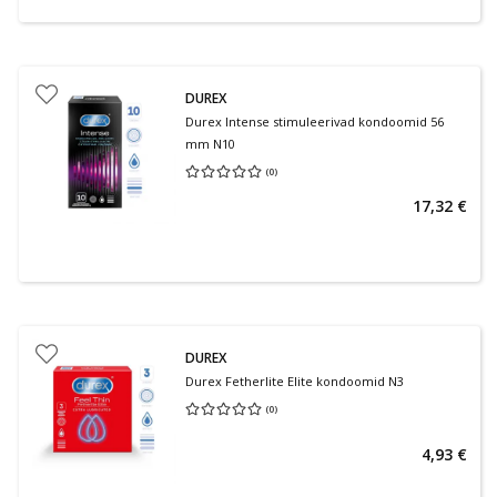
DUREX
Durex Intense stimuleerivad kondoomid 56
mm N10
(
0
)
Keskmine hinnang 0.00
Hinnangute arv 0
17,32 €
DUREX
Durex Fetherlite Elite kondoomid N3
(
0
)
Keskmine hinnang 0.00
Hinnangute arv 0
4,93 €