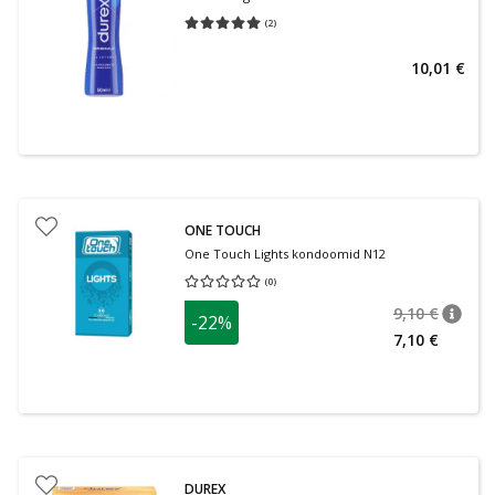
(
2
)
Keskmine hinnang 5.00
Hinnangute arv 2
10,01 €
ONE TOUCH
One Touch Lights kondoomid N12
(
0
)
Keskmine hinnang 0.00
Hinnangute arv 0
9,10 €
-22%
nõuan
Tavalin
7,10 €
DUREX