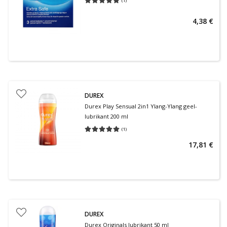
(
1
)
Keskmine hinnang 5.00
Hinnangute arv 1
4,38 €
DUREX
Durex Play Sensual 2in1 Ylang-Ylang geel-
lubrikant 200 ml
(
1
)
Keskmine hinnang 5.00
Hinnangute arv 1
17,81 €
DUREX
Durex Originals lubrikant 50 ml