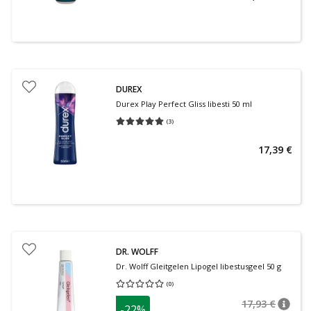
DUREX
Durex Play Perfect Gliss libesti 50 ml
(
3
)
Keskmine hinnang 5.00
Hinnangute arv 3
17,39 €
DR. WOLFF
Dr. Wolff Gleitgelen Lipogel libestusgeel 50 g
(
0
)
Keskmine hinnang 0.00
Hinnangute arv 0
17,93 €
-22%
nõuan
Tavalin