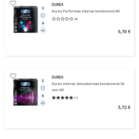
DUREX
Durex Performax Intense kondoomid N3
(
0
)
Keskmine hinnang 0.00
Hinnangute arv 0
5,70 €
DUREX
Durex Intense stimuleerivad kondoomid 56
mm N3
(
1
)
Keskmine hinnang 5.00
Hinnangute arv 1
5,72 €