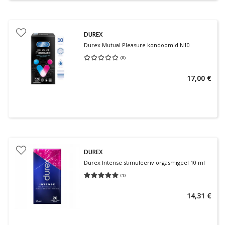
DUREX
Durex Mutual Pleasure kondoomid N10
(
0
)
Keskmine hinnang 0.00
Hinnangute arv 0
17,00 €
DUREX
Durex Intense stimuleeriv orgasmigeel 10 ml
(
1
)
Keskmine hinnang 5.00
Hinnangute arv 1
14,31 €