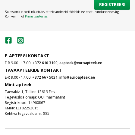
REGISTREERI
Saates oma e-posti nõustute, et teie andmeid töödeldakse otseturunduse eesmärgil.
Rohkem infot
Privaatsusteates
.
E-APTEEGI KONTAKT
E-R 9.00 - 17.00:
+372 610 3100
,
eapteek@euroapteek.ee
TAVAAPTEEKIDE KONTAKT
E-R 9.00 - 17.00:
+372 667 5031
,
info@euroapteek.ee
Mint apteek
Taevakivi 1, Tallinn 13619 Eesti
Tegevusloa omaja: OÜ PharmaMint
Registrikood: 14960867
KMKR: EE102252015
Kehtiva tegevusloa nr. 885