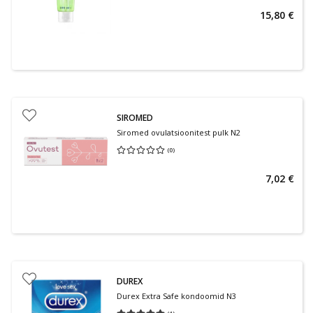
15,80 €
SIROMED
Siromed ovulatsioonitest pulk N2
(
0
)
Keskmine hinnang 0.00
Hinnangute arv 0
7,02 €
DUREX
Durex Extra Safe kondoomid N3