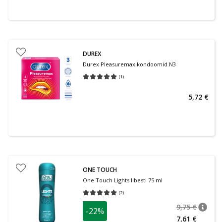
DUREX
Durex Pleasuremax kondoomid N3
(
1
)
Keskmine hinnang 5.00
Hinnangute arv 1
5,72 €
ONE TOUCH
One Touch Lights libesti 75 ml
(
2
)
Keskmine hinnang 5.00
Hinnangute arv 2
9,75 €
-22%
nõuan
Tavalin
7,61 €