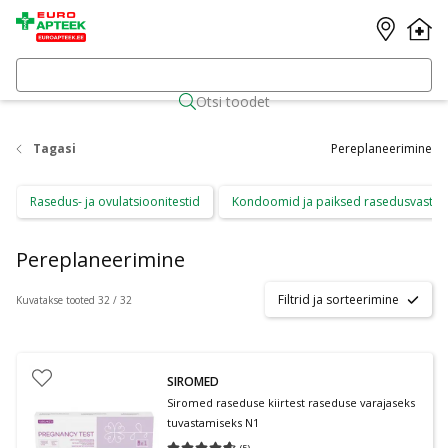
Otsi toodet
Tagasi
Pereplaneerimine
Rasedus- ja ovulatsioonitestid
Kondoomid ja paiksed rasedusvastas
Pereplaneerimine
Filtrid ja sorteerimine
Kuvatakse tooted 32 / 32
SIROMED
Siromed raseduse kiirtest raseduse varajaseks
tuvastamiseks N1
(
5
)