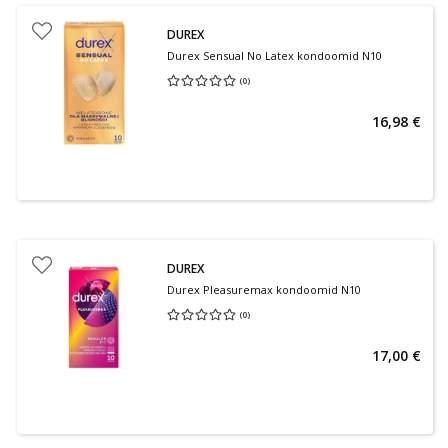
DUREX
Durex Sensual No Latex kondoomid N10
(
0
)
Keskmine hinnang 0.00
Hinnangute arv 0
16,98 €
DUREX
Durex Pleasuremax kondoomid N10
(
0
)
Keskmine hinnang 0.00
Hinnangute arv 0
17,00 €