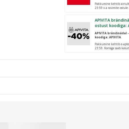
Pakkumine kehtib ainult 
23:59 v.a ravimite ostule
pakiautomaatidesse!
APIVITA brändinä
ostust koodiga: 
APIVITA brändinädal -
koodiga: APIVITA
Pakkumine kehtib e-apte
23:59. Korraga saab kasut
kskummst kondoomid.
ate kondoomi anaal- või oraalseksiks.
valgusest.
od ei saa anda teile 100% kaitset raseduse, HIVi või sugulisel teel l