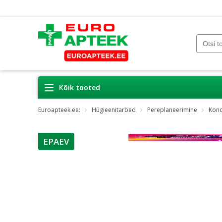
Kõik tooted
Euroapteek.ee:
Hügieenitarbed
Pereplaneerimine
Kond
EPAEV
nõuanne