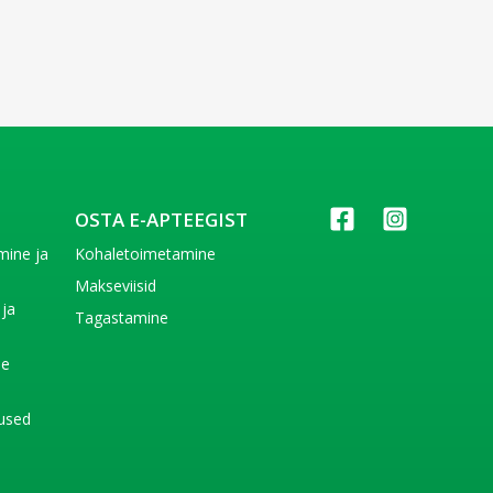
OSTA E-APTEEGIST
imine ja
Kohaletoimetamine
e
Makseviisid
 ja
Tagastamine
e
de
used