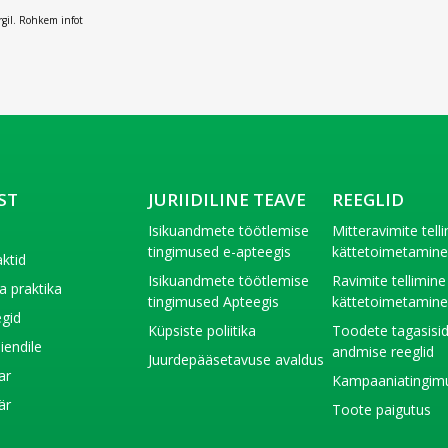
rgil. Rohkem infot
ST
JURIIDILINE TEAVE
REEGLID
t
Isikuandmete töötlemise
Mitteravimite tell
tingimused e-apteegis
kättetoimetamin
ktid
Isikuandmete töötlemise
Ravimite tellimine
a praktika
tingimused Apteegis
kättetoimetamin
gid
Küpsiste poliitika
Toodete tagasisi
liendile
andmise reeglid
Juurdepääsetavuse avaldus
ar
Kampaaniatingim
är
Toote paigutus