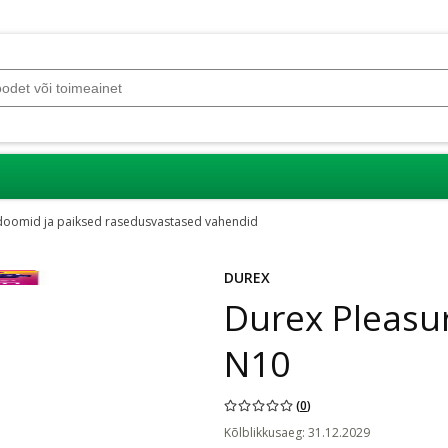
oomid ja paiksed rasedusvastased vahendid
DUREX
Durex Pleas
N10
(
0
)
Kõlblikkusaeg
:
31.12.2029