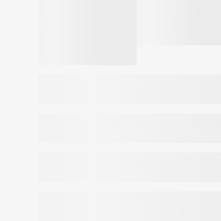
Kergesti paigaldatav, nibukujulise otsaga, lisa libest
testitud. Erinevalt õlipõhistest libestit
Toote kood:
7015246