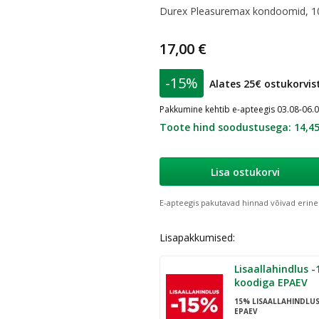
Durex Pleasuremax kondoomid, 10
17,00 €
-15%
Alates 25€ ostukorvis
Pakkumine kehtib e-apteegis 03.08-06.
Toote hind soodustusega
:
14,45
Lisa ostukorvi
E-apteegis pakutavad hinnad võivad erine
Lisapakkumised:
Lisaallahindlus -15% al. 25€
koodiga EPAEV
15% LISAALLAHINDLU
EPAEV