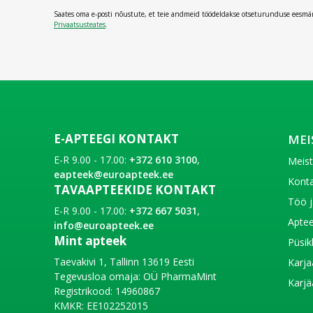
Saates oma e-posti nõustute, et teie andmeid töödeldakse otseturunduse eesmä
Privaatsusteates
.
E-APTEEGI KONTAKT
MEI
E-R 9.00 - 17.00:
+372 610 3100
,
Meis
eapteek@euroapteek.ee
Konta
TAVAAPTEEKIDE KONTAKT
Töö j
E-R 9.00 - 17.00:
+372 667 5031
,
Aptee
info@euroapteek.ee
Mint apteek
Püsik
Taevakivi 1, Tallinn 13619 Eesti
Karja
Tegevusloa omaja: OÜ PharmaMint
Karjä
Registrikood: 14960867
KMKR: EE102252015