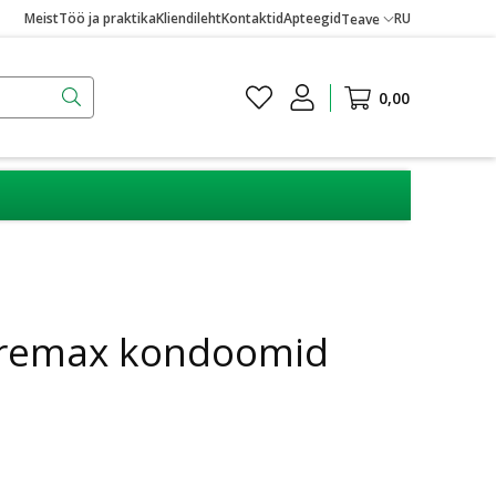
Meist
Töö ja praktika
Kliendileht
Kontaktid
Apteegid
RU
Teave
0,00
uremax kondoomid