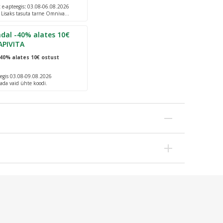
e-apteegis
:
03.08-06.08.2026
. Lisaks tasuta tarne Omniva
dal -40% alates 10€
APIVITA
40% alates 10€ ostust
egis 03.08-09.08.2026
ada vaid ühte koodi.
evivate infektsioonide suhtes. Dermatoloogiliselt