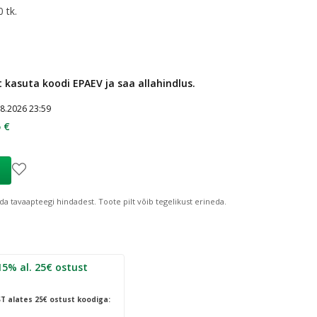
 tk.
t kasuta koodi EPAEV ja saa allahindlus.
08.2026 23:59
 €
da tavaapteegi hindadest.
Toote pilt võib tegelikust erineda.
 ostust
ST
alates 25€ ostust koodiga: