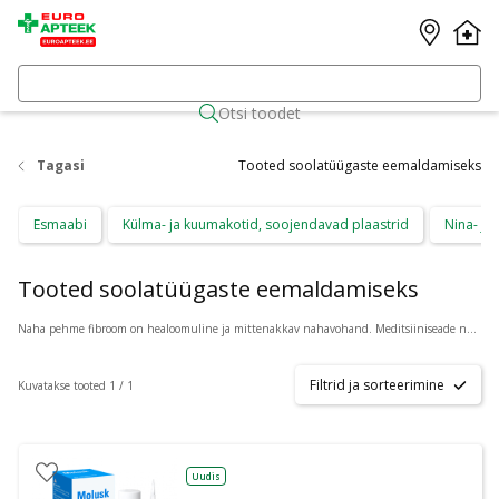
Otsi toodet
Tagasi
Tooted soolatüügaste eemaldamiseks
Esmaabi
Külma- ja kuumakotid, soojendavad plaastrid
Nina- ja
Tooted soolatüügaste eemaldamiseks
Naha pehme fibroom on healoomuline ja mittenakkav nahavohand. Meditsiiniseade naha pehmete fibroomide kiireks ja tõhusaks eemaldamiseks e-apteegist.
Filtrid ja sorteerimine
Kuvatakse tooted 1 / 1
Uudis