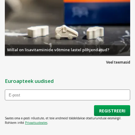
Millal on lisavitamiinide võtmine lastel põhjendatud?
Veel teemasid
Euroapteek uudised
REGISTREERI
Saates oma e-posti nõustute, et teie andmeid töödeldakse otseturunduse eesmärgil.
Rohkem infot
Privaatsusteates
.