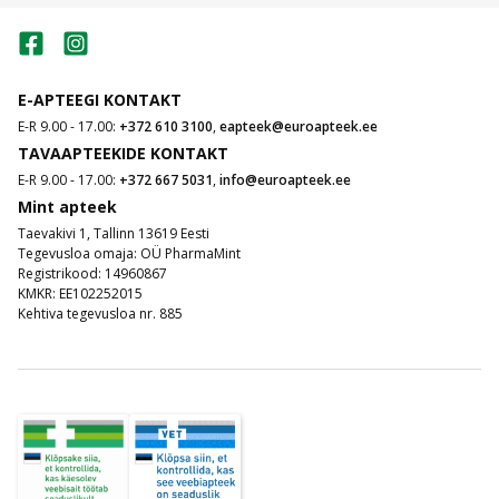
E-APTEEGI KONTAKT
E-R 9.00 - 17.00:
+372 610 3100
,
eapteek@euroapteek.ee
TAVAAPTEEKIDE KONTAKT
E-R 9.00 - 17.00:
+372 667 5031
,
info@euroapteek.ee
Mint apteek
Taevakivi 1, Tallinn 13619 Eesti
Tegevusloa omaja: OÜ PharmaMint
Registrikood: 14960867
KMKR: EE102252015
Kehtiva tegevusloa nr. 885