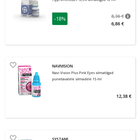
8,36 €
-18%
nõuan
Tavalin
6,86 €
NAVIVISION
Navi Vision Plus Pink Eyes silmatilgad
punetavatele silmadele 15 ml
12,38 €
SYSTANE