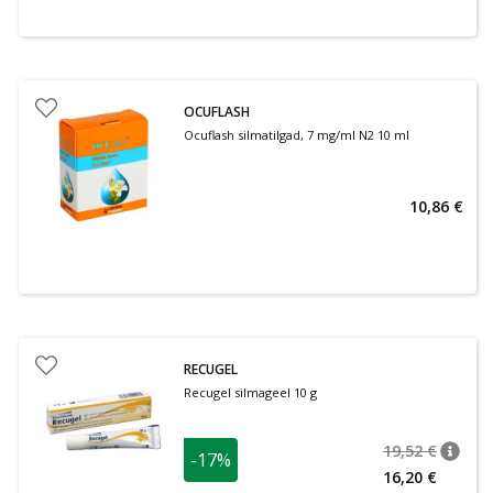
OCUFLASH
Ocuflash silmatilgad, 7 mg/ml N2 10 ml
10,86 €
RECUGEL
Recugel silmageel 10 g
19,52 €
-17%
nõuan
Tavalin
16,20 €