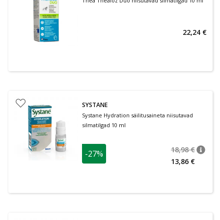
Thea Thealoz Duo niisutavad silmatilgad 10 ml
22,24 €
SYSTANE
Systane Hydration säilitusaineta niisutavad
silmatilgad 10 ml
18,98 €
-27%
nõuan
Tavalin
13,86 €