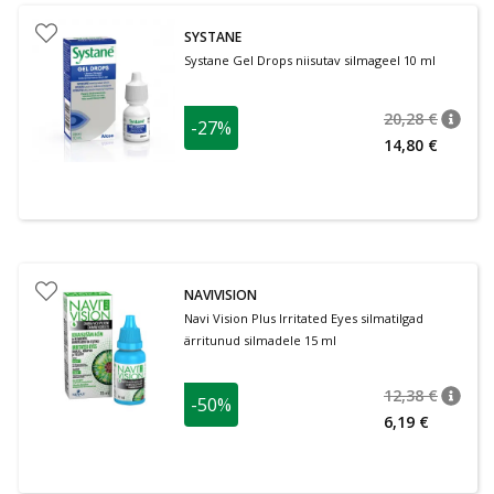
SYSTANE
Systane Gel Drops niisutav silmageel 10 ml
20,28 €
-27%
nõuan
Tavalin
14,80 €
NAVIVISION
Navi Vision Plus Irritated Eyes silmatilgad
ärritunud silmadele 15 ml
12,38 €
-50%
nõuan
Tavalin
6,19 €