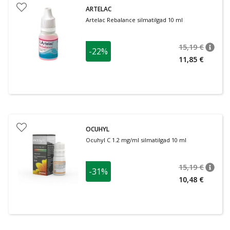
ARTELAC
Artelac Rebalance silmatilgad 10 ml
15,19 €
-22%
nõuan
Tavalin
11,85 €
OCUHYL
Ocuhyl C 1.2 mg/ml silmatilgad 10 ml
15,19 €
-31%
nõuan
Tavalin
10,48 €