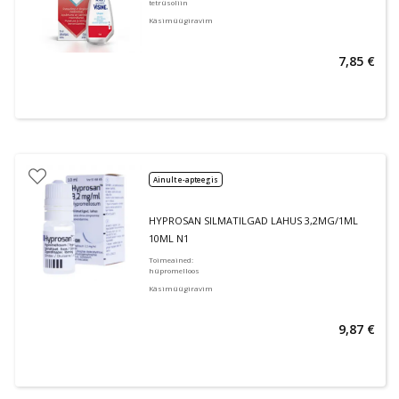
tetrüsoliin
Käsimüügiravim
7,85 €
Ainult e-apteegis
HYPROSAN SILMATILGAD LAHUS 3,2MG/1ML
10ML N1
Toimeained
:
hüpromelloos
Käsimüügiravim
9,87 €