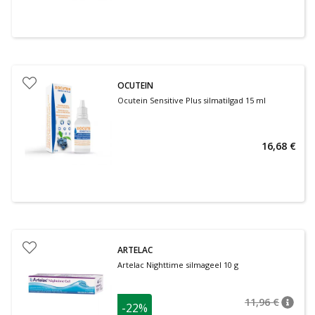
OCUTEIN
Ocutein Sensitive Plus silmatilgad 15 ml
16,68 €
ARTELAC
Artelac Nighttime silmageel 10 g
11,96 €
-22%
nõuan
Tavalin