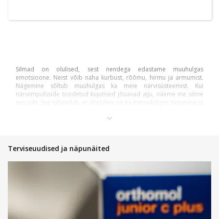
Silmad on olulised, sest nendega edastame muuhulgas
emotsioone. Neist võib näha kurbust, rõõmu, hirmu ja armumist.
Nägemine sõltub muuhulgas ka meie närvisüsteemist. Kui
närviimpulsside toodetud kujutised jõuavad ajju, näeme me silme
ees pilti. See tähendab, et ülioluline on ka mitmekülgne toitumine ja
erinevate vitamiinide kättesaadavus.
Euroapteegi e-apteegis on lai valik preparaate erinevateks
juhtudeks. Sealt leiad abi punetavate, ärritunud ja põletikuliste
silmade korral. Samuti leiad silmatilku nii hommikuks, päevaks kui
Terviseuudised ja näpunäited
ka õhtuks - kõik selleks, et hoida sinu silmad alati parimas korras.
Silmahaiguste raviks ja ennetuseks
Kui põed tonomeetriat või gonioskoopiat, on sulle abiks OCUflash
silmatilgad. Neid sobib kasutada, kui soovid eemaldada silmast
mäda, nõre või fluorestseiinilahuse jääke. Samuti on tilgad abiks, kui