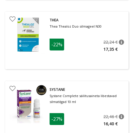
THEA
Thea Thealoz Duo silmageel N30
22,24 €
-22%
nõuan
Tavalin
17,35 €
SYSTANE
Systane Complete säilitusaineta libestavad
silmatilgad 10 ml
22,46 €
-27%
nõuan
Tavalin
16,40 €