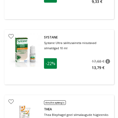
9,33 €
SYSTANE
Systane Ultra säilitusaineta niisutavad
silmatilgad 10 ml
17,68 €
-22%
nõuan
Tavalin
13,79 €
Ainult e-apteegis
THEA
Thea Blephagel geel silmalaugude hügieeniks