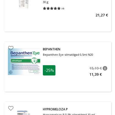
30 g
(
4
)
Keskmine hinnang 5.00
Hinnangute arv 4
21,27 €
BEPANTHEN
Bepanthen Eye silmatilgad 0,5ml N20
15,19 €
-25%
nõuan
Tavalin
11,39 €
HYPROMELOZA P
Hypromeloza-P 0,5% silmatilgad 10 ml