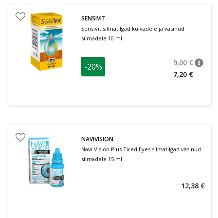
SENSIVIT
Sensivit silmatilgad kuivadele ja väsinud
silmadele 10 ml
9,00 €
-20%
nõuan
Tavalin
7,20 €
NAVIVISION
Navi Vision Plus Tired Eyes silmatilgad väsinud
silmadele 15 ml
12,38 €