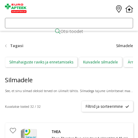
Otsi toodet
Tagasi
Silmadele
Silmahaiguste raviks ja ennetamiseks
Kuivadele silmadele
Ärrit
Silmadele
See, et sinu silmad oleksid terved on ülimalt tähtis. Silmadega tajume ümbritsevat maailma ning näeme teisi ja ennastki. Seetõttu on oluline hoida silmad pidevalt parima tervise juures. Mõnikord piisab selleks heast unest, teine kord tuleb kasutada ravimite abi.
Filtrid ja sorteerimine
Kuvatakse tooted 32 / 32
THEA