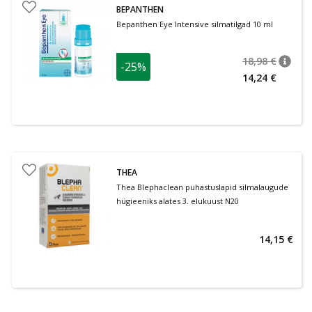
BEPANTHEN
Bepanthen Eye Intensive silmatilgad 10 ml
18,98 €
-25%
nõuan
Tavalin
14,24 €
THEA
Thea Blephaclean puhastuslapid silmalaugude
hügieeniks alates 3. elukuust N20
14,15 €