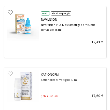
Uudis
Ainult e-apteegis
NAVIVISION
Navi Vision Plus Kids silmatilgad ärritunud
silmadele 15 ml
12,41 €
CATIONORM
Cationorm silmatilgad 10 ml
17,60 €
(Läbimüüdud)