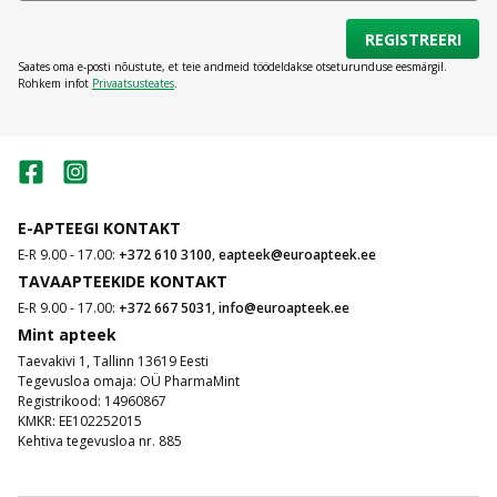
punetavatele silmadele. Kui ärritus ei tulene infektsioonist, vaid
näiteks tuulest, suitsust või päikesest, võite leida ajutise abimehe
REGISTREERI
silmatilkadest.
Saates oma e-posti nõustute, et teie andmeid töödeldakse otseturunduse eesmärgil.
Silmatilgad aitavad leevendada sügelust, punetust ning peatada
Rohkem infot
Privaatsusteates
.
pisaravoolu. Need mõjuvad niisutavalt, rahustavalt ja
värskendavalt ning peagi tunnete end uuesti vabalt ja valutult.
Läätsevedelikud
E-APTEEGI KONTAKT
Kui kasutate kontaktläätsesid ei piisa vaid nende kandmisest.
Läätsede hooldus on silmade tervise seisukohast äärmiselt oluline
E-R 9.00 - 17.00:
+372 610 3100
,
eapteek@euroapteek.ee
tegur. E-apteegist leiate valiku vedelikke, mis puhastavad, niisutavad
TAVAAPTEEKIDE KONTAKT
ja desinfitseerivad läätsesid, et ei tekiks infektsioone ega ärritust.
E-R 9.00 - 17.00:
+372 667 5031
,
info@euroapteek.ee
Mint apteek
Taevakivi 1, Tallinn 13619 Eesti
Tegevusloa omaja: OÜ PharmaMint
Registrikood: 14960867
KMKR: EE102252015
Kehtiva tegevusloa nr. 885