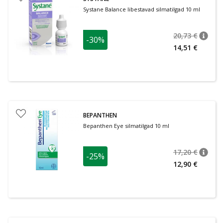
Systane Balance libestavad silmatilgad 10 ml
20,73 €
-30%
nõuan
Tavalin
14,51 €
BEPANTHEN
Bepanthen Eye silmatilgad 10 ml
17,20 €
-25%
nõuan
Tavalin
12,90 €