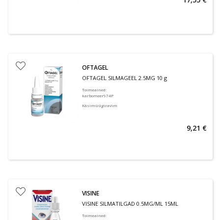
OFTAGEL
OFTAGEL SILMAGEEL 2.5MG 10 g
Toimeained
:
karbomeer974P
Käsimüügiravim
9,21 €
VISINE
VISINE SILMATILGAD 0.5MG/ML 15ML
Toimeained
: