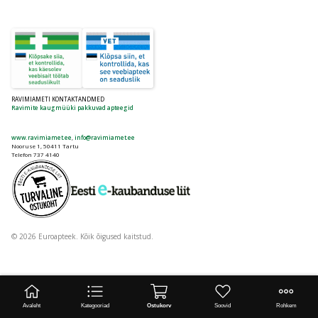
RAVIMIAMETI KONTAKTANDMED
Ravimite kaugmüüki pakkuvad apteegid
www.ravimiamet.ee
,
info@ravimiamet.ee
Nooruse 1, 50411 Tartu
Telefon 737 4140
© 2026 Euroapteek. Kõik õigused kaitstud.
Avaleht
Kategooriad
Ostukorv
Soovid
Rohkem