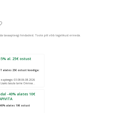
da tavaapteegi hindadest.
Toote pilt võib tegelikust erineda.
 ostust
ST
alates 25€ ostust koodiga:
e-apteegis
:
03.08-06.08.2026
. Lisaks tasuta tarne Omniva
dal -40% alates 10€
APIVITA
40% alates 10€ ostust