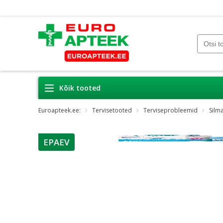
Kõik tooted
Euroapteek.ee:
Tervisetooted
Terviseprobleemid
Silm
EPAEV
nõuanne