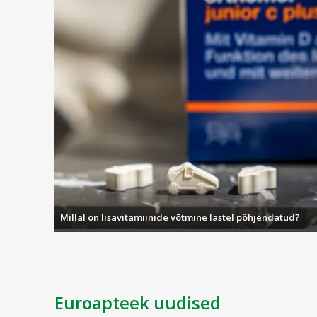
Turustaja:
AS Sirowa Tallinn, Salve 2c, 11612 Talli
Toote kood:
7003275
Millal on lisavitamiinide võtmine lastel põhjendatud?
Euroapteek uudised