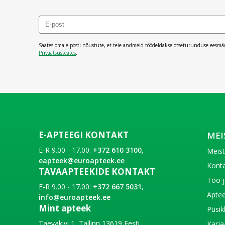
Saates oma e-posti nõustute, et teie andmeid töödeldakse otseturunduse eesmä
Privaatsusteates
.
E-APTEEGI KONTAKT
MEI
E-R 9.00 - 17.00:
+372 610 3100
,
Meis
eapteek@euroapteek.ee
Konta
TAVAAPTEEKIDE KONTAKT
Töö j
E-R 9.00 - 17.00:
+372 667 5031
,
Aptee
info@euroapteek.ee
Mint apteek
Püsik
Taevakivi 1, Tallinn 13619 Eesti
Karja