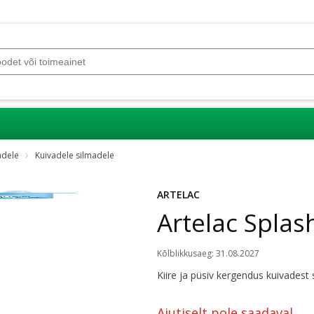
adele
Kuivadele silmadele
ARTELAC
Artelac Splas
Kõlblikkusaeg
:
31.08.2027
Kiire ja püsiv kergendus kuivadest
Ajutiselt pole saadaval