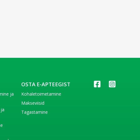
OSTA E-APTEEGIST
imine ja
Kohaletoimetamine
e
Makseviisid
 ja
Tagastamine
e
de