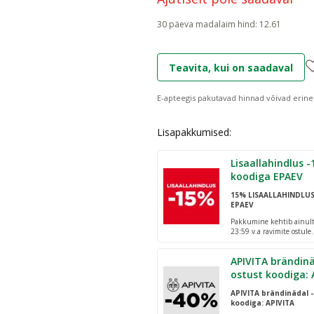
30 päeva madalaim hind
:
12.61
Teavita, kui on saadaval
E-apteegis pakutavad hinnad võivad erine
Lisapakkumised:
Lisaallahindlus -15% al. 25€
koodiga EPAEV
15% LISAALLAHINDLU
EPAEV
Pakkumine kehtib ainult 
23:59 v.a ravimite ostule
pakiautomaatidesse!
APIVITA brändinä
ostust koodiga: 
APIVITA brändinädal -
koodiga: APIVITA