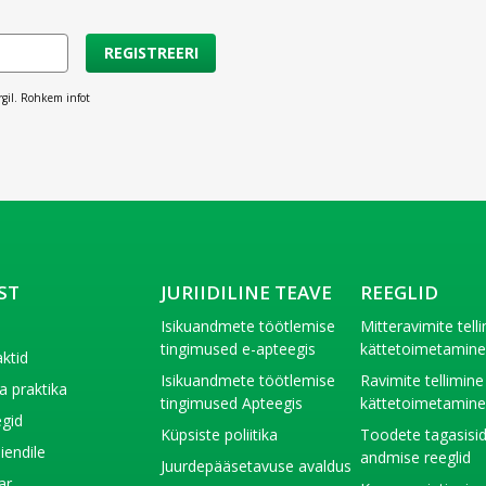
REGISTREERI
rgil. Rohkem infot
ST
JURIIDILINE TEAVE
REEGLID
t
Isikuandmete töötlemise
Mitteravimite tell
tingimused e-apteegis
kättetoimetamin
ktid
Isikuandmete töötlemise
Ravimite tellimine
a praktika
tingimused Apteegis
kättetoimetamin
gid
Küpsiste poliitika
Toodete tagasisi
liendile
andmise reeglid
Juurdepääsetavuse avaldus
ar