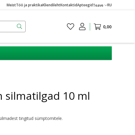
Meist
Töö ja praktika
Kliendileht
Kontaktid
Apteegid
RU
Teave
0,00
h silmatilgad 10 ml
 silmadest tingitud sümptomitele.