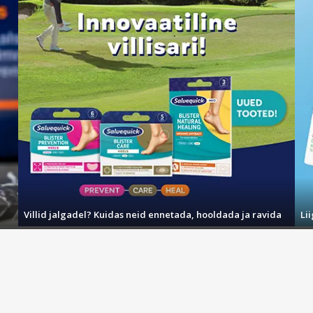
nn, Eesti. Tel: +372 6830700
Villid jalgadel? Kuidas neid ennetada, hooldada ja ravida
Li