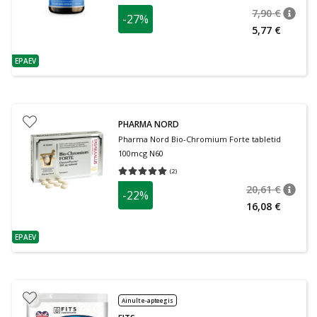
7,90 €
-27%
nõuan
Tavalin
5,77 €
EPAEV
nõuanne
PHARMA NORD
Pharma Nord Bio-Chromium Forte tabletid
100mcg N60
(
2
)
Keskmine hinnang 5.00
Hinnangute arv 2
20,61 €
-22%
nõuan
Tavalin
16,08 €
EPAEV
nõuanne
Ainult e-apteegis