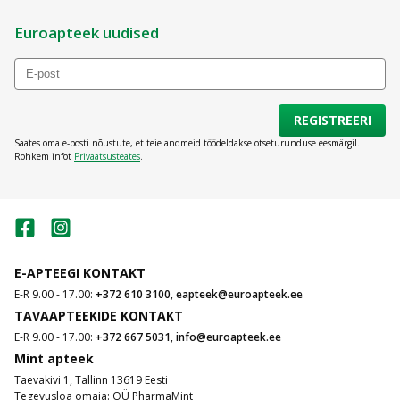
Euroapteek uudised
REGISTREERI
Saates oma e-posti nõustute, et teie andmeid töödeldakse otseturunduse eesmärgil.
Rohkem infot
Privaatsusteates
.
E-APTEEGI KONTAKT
E-R 9.00 - 17.00:
+372 610 3100
,
eapteek@euroapteek.ee
TAVAAPTEEKIDE KONTAKT
E-R 9.00 - 17.00:
+372 667 5031
,
info@euroapteek.ee
Mint apteek
Taevakivi 1, Tallinn 13619 Eesti
Tegevusloa omaja: OÜ PharmaMint