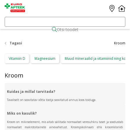
Otsi toodet
Tagasi
Kroom
Vitamiin D
Magneesium
Muud mineraalid ja vitamiinid ning kom
Kroom
Kuidas ja millal tarvitada?
Tavaliselt on soovitatav võtta tootja soovitatud annus koos toiduga.
Miks on kasulik?
Kroom on mikroelement, mis aitab säilitada normaalset veresuhkru taset ja soodustab
normaalset makrotoitainete ainevahetust.
Kroompikolinaati ehk kroomkloriidi