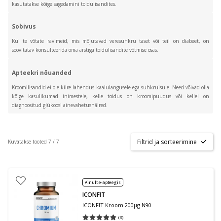
kasutatakse kõige sagedamini toidulisandites.
Sobivus
Kui te võtate ravimeid, mis mõjutavad veresuhkru taset või teil on diabeet, on
soovitatav konsulteerida oma arstiga toidulisandite võtmise osas.
Apteekri nõuanded
Kroomilisandid ei ole kiire lahendus kaalulangusele ega suhkruisule. Need võivad olla
kõige kasulikumad inimestele, kelle toidus on kroomipuudus või kellel on
diagnoositud glükoosi ainevahetushäired.
Filtrid ja sorteerimine
Kuvatakse tooted 7 / 7
Ainult e-apteegis
ICONFIT
ICONFIT Kroom 200μg N90
(
3
)
Keskmine hinnang 5.00
Hinnangute arv 3