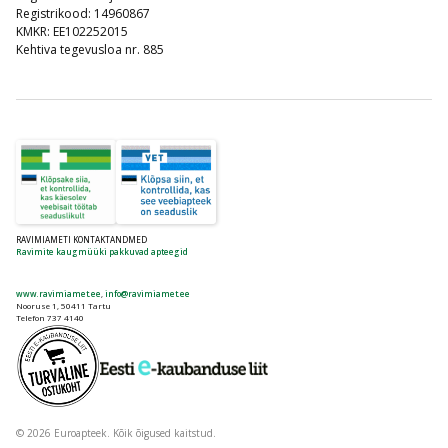
Registrikood: 14960867
KMKR: EE102252015
Kehtiva tegevusloa nr. 885
RAVIMIAMETI KONTAKTANDMED
Ravimite kaugmüüki pakkuvad apteegid
www.ravimiamet.ee
,
info@ravimiamet.ee
Nooruse 1, 50411 Tartu
Telefon 737 4140
© 2026 Euroapteek. Kõik õigused kaitstud.