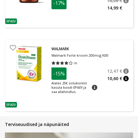
18,06 €
-17%
nõuan
Tavalin
14,99 €
EPAEV
nõuanne
WALMARK
Walmark Forte kroom 200mcg N30
(
3
)
Keskmine hinnang 4.00
Hinnangute arv 3
12,47 €
-15%
nõuan
Tavalin
10,60 €
nõuan
Alates 25€ ostukorvist
nõuanne
kasuta koodi EPAEV ja
saa allahindlus.
EPAEV
nõuanne
Terviseuudised ja näpunäited