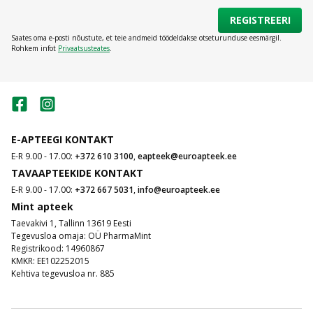
REGISTREERI
Saates oma e-posti nõustute, et teie andmeid töödeldakse otseturunduse eesmärgil.
Rohkem infot
Privaatsusteates
.
E-APTEEGI KONTAKT
E-R 9.00 - 17.00:
+372 610 3100
,
eapteek@euroapteek.ee
TAVAAPTEEKIDE KONTAKT
E-R 9.00 - 17.00:
+372 667 5031
,
info@euroapteek.ee
Mint apteek
Taevakivi 1, Tallinn 13619 Eesti
Tegevusloa omaja: OÜ PharmaMint
Registrikood: 14960867
KMKR: EE102252015
Kehtiva tegevusloa nr. 885