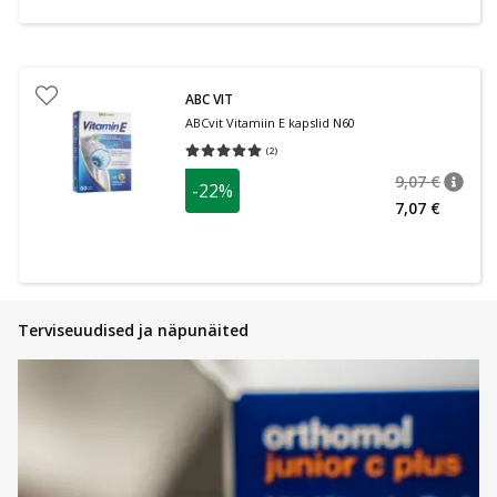
ABC VIT
ABCvit Vitamiin E kapslid N60
(
2
)
Keskmine hinnang 5.00
Hinnangute arv 2
9,07 €
-22%
nõuan
Tavalin
7,07 €
Terviseuudised ja näpunäited