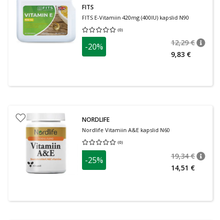
FITS
FITS E-Vitamiin 420mg (400IU) kapslid N90
(
0
)
Keskmine hinnang 0.00
Hinnangute arv 0
12,29 €
-20%
nõuan
Tavalin
9,83 €
NORDLIFE
Nordlife Vitamiin A&E kapslid N60
(
0
)
Keskmine hinnang 0.00
Hinnangute arv 0
19,34 €
-25%
nõuan
Tavalin
14,51 €