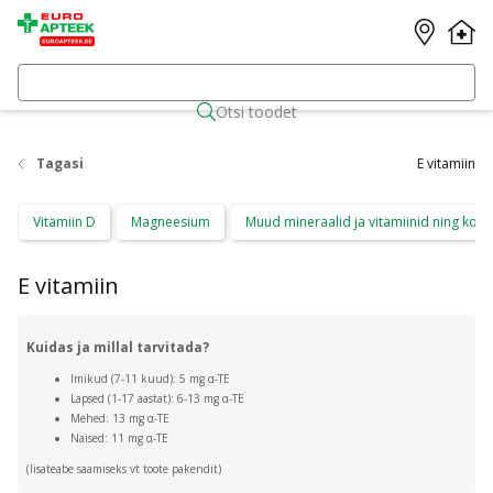
Otsi toodet
Tagasi
E vitamiin
Vitamiin D
Magneesium
Muud mineraalid ja vitamiinid ning kom
E vitamiin
Kuidas ja millal tarvitada?
Imikud (7-11 kuud): 5 mg α-TE
Lapsed (1-17 aastat): 6-13 mg α-TE
Mehed: 13 mg α-TE
Naised: 11 mg α-TE
(lisateabe saamiseks vt toote pakendit)