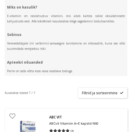
Miks on kasulik?
E-vitamiin on rasvlahustuv vitamiin, mis aitab kaitsta rakke oksüdatiivsete
kahjustuste eest. Alfa-tokoferooli kasutatakse kõige sagedamini toidulisandites.
Sobivus
Verevedeldajate (nt varfariini) samaaegne tarvitamine on ettevaatlik, kuna see võib
suurendada verejooksu riski.
Apteekri nõuanded
Parim on seda võtta koos rasva sisaldava toiduga.
Filtrid ja sorteerimine
Kuvatakse tooted 7 / 7
ABC VIT
ABCvit Vitamiin A+E kapslid N60
(
3
)