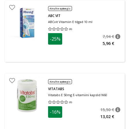
Ainult e-apteegis
ABC VIT
ABCvit Vitamiin E tilgad 10 ml
(
0
)
Keskmine hinnang 0.00
Hinnangute arv 0
7,94 €
-25%
nõuan
Tavalin
5,96 €
Ainult e-apteegis
VITATABS
Vitatabs E 50mg E-vitamiini kapslid N60
(
0
)
Keskmine hinnang 0.00
Hinnangute arv 0
15,50 €
-16%
nõuan
Tavalin
13,02 €