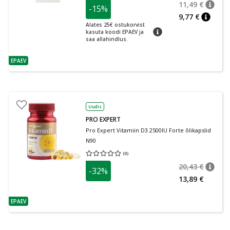
11,49 €
-15%
nõuan
Tavalin
9,77 €
nõuann
Alates 25€ ostukorvist
nõuanne
kasuta koodi EPAEV ja
saa allahindlus.
EPAEV
nõuanne
Uudis
PRO EXPERT
Pro Expert Vitamiin D3 2500IU Forte õlikapslid
N90
(
0
)
Keskmine hinnang 0.00
Hinnangute arv 0
20,43 €
-32%
nõuan
Tavalin
13,89 €
EPAEV
nõuanne