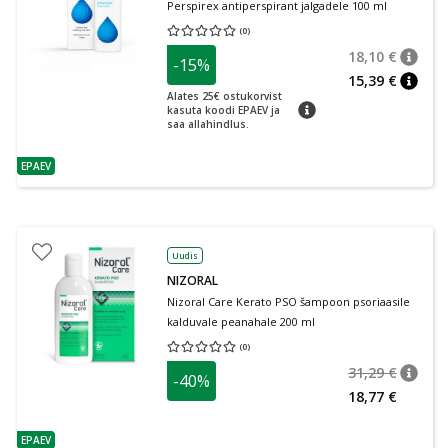
Perspirex antiperspirant jalgadele 100 ml
(
0
)
Keskmine hinnang 0.00
Hinnangute arv 0
18,10 €
-15%
nõuan
Tavalin
15,39 €
nõuan
Alates 25€ ostukorvist
nõuanne
kasuta koodi EPAEV ja
saa allahindlus.
EPAEV
nõuanne
Uudis
NIZORAL
Nizoral Care Kerato PSO šampoon psoriaasile
kalduvale peanahale 200 ml
(
0
)
Keskmine hinnang 0.00
Hinnangute arv 0
31,29 €
-40%
nõuan
Tavalin
18,77 €
EPAEV