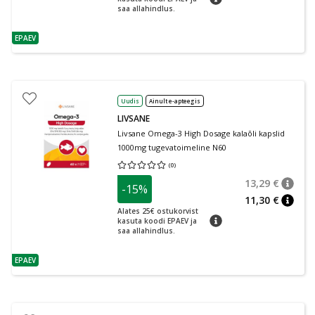
saa allahindlus.
EPAEV
nõuanne
Uudis
Ainult e-apteegis
LIVSANE
Livsane Omega-3 High Dosage kalaõli kapslid
1000mg tugevatoimeline N60
(
0
)
Keskmine hinnang 0.00
Hinnangute arv 0
13,29 €
-15%
nõuan
Tavalin
11,30 €
nõuan
Alates 25€ ostukorvist
nõuanne
kasuta koodi EPAEV ja
saa allahindlus.
EPAEV
nõuanne