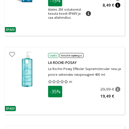
-15%
nõuan
Tavalin
8,49 €
nõuan
Alates 25€ ostukorvist
nõuanne
kasuta koodi EPAEV ja
saa allahindlus.
EPAEV
nõuanne
Uudis
Ainult e-apteegis
LA ROCHE-POSAY
La Roche-Posay Effaclar Supramolecular rasu ja
poore vähendav näopesugeel 400 ml
(
0
)
Keskmine hinnang 0.00
Hinnangute arv 0
29,99 €
-35%
nõuan
Tavalin
19,49 €
EPAEV
nõuanne