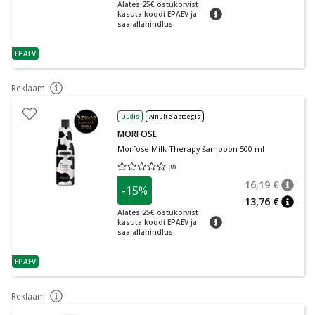
nõuan
Alates 25€ ostukorvist
nõuanne
kasuta koodi EPAEV ja
saa allahindlus.
EPAEV
nõuanne
Reklaam
nõuanne
Uudis
Ainult e-apteegis
MORFOSE
Morfose Milk Therapy šampoon 500 ml
(
0
)
Keskmine hinnang 0.00
Hinnangute arv 0
16,19 €
-15%
nõuan
Tavalin
13,76 €
nõuan
Alates 25€ ostukorvist
nõuanne
kasuta koodi EPAEV ja
saa allahindlus.
EPAEV
nõuanne
Reklaam
nõuanne