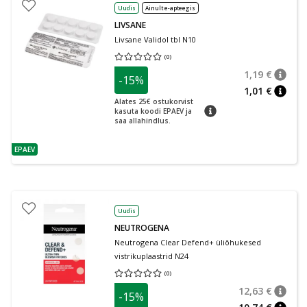
Uudis
Ainult e-apteegis
LIVSANE
Livsane Validol tbl N10
(
0
)
Keskmine hinnang 0.00
Hinnangute arv 0
1,19 €
-15%
nõuan
Tavalin
1,01 €
nõuan
Alates 25€ ostukorvist
nõuanne
kasuta koodi EPAEV ja
saa allahindlus.
EPAEV
nõuanne
Uudis
NEUTROGENA
Neutrogena Clear Defend+ üliõhukesed
vistrikuplaastrid N24
(
0
)
Keskmine hinnang 0.00
Hinnangute arv 0
12,63 €
-15%
nõuan
Tavalin