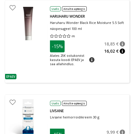
Uudis
Ainult e-apteegis
HARUHARU WONDER
Haruharu Wonder Black Rice Moisture 5.5 Soft
näopesugeel 100 ml
(
0
)
Keskmine hinnang 0.00
Hinnangute arv 0
18,85 €
-15%
nõuan
Tavalin
16,02 €
nõuan
Alates 25€ ostukorvist
nõuanne
kasuta koodi EPAEV ja
saa allahindlus.
EPAEV
nõuanne
Uudis
Ainult e-apteegis
LIVSANE
Livsane hemorroidikreem 30 g
9,99 €