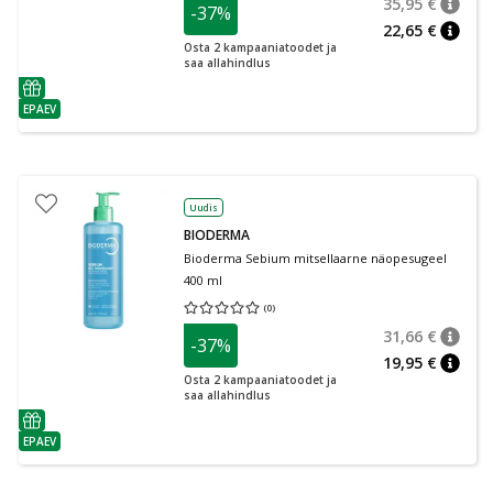
35,95 €
-37%
nõuan
Tavalin
22,65 €
nõuan
Osta 2 kampaaniatoodet ja
saa allahindlus
nõuanne
EPAEV
nõuanne
Uudis
BIODERMA
Bioderma Sebium mitsellaarne näopesugeel
400 ml
(
0
)
Keskmine hinnang 0.00
Hinnangute arv 0
31,66 €
-37%
nõuan
Tavalin
19,95 €
nõuan
Osta 2 kampaaniatoodet ja
saa allahindlus
nõuanne
EPAEV
nõuanne