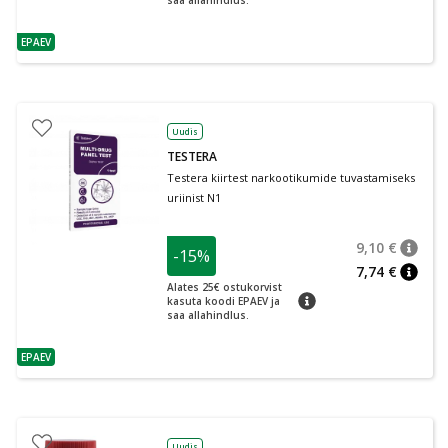
saa allahindlus.
EPAEV
nõuanne
Uudis
TESTERA
Testera kiirtest narkootikumide tuvastamiseks
uriinist N1
9,10 €
-15%
nõuan
Tavalin
7,74 €
nõuan
Alates 25€ ostukorvist
nõuanne
kasuta koodi EPAEV ja
saa allahindlus.
EPAEV
nõuanne
Uudis