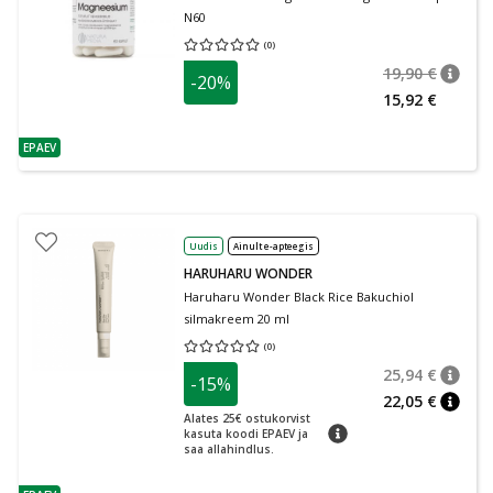
N60
(
0
)
Keskmine hinnang 0.00
Hinnangute arv 0
19,90 €
-20%
nõuan
Tavalin
15,92 €
EPAEV
nõuanne
Uudis
Ainult e-apteegis
HARUHARU WONDER
Haruharu Wonder Black Rice Bakuchiol
silmakreem 20 ml
(
0
)
Keskmine hinnang 0.00
Hinnangute arv 0
25,94 €
-15%
nõuan
Tavalin
22,05 €
nõuan
Alates 25€ ostukorvist
nõuanne
kasuta koodi EPAEV ja
saa allahindlus.