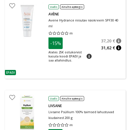
Uudis
Ainult e-apteegis
AVÈNE
Avene Hydrance niisutav näokreem SPF30 40
ml
(
0
)
Keskmine hinnang 0.00
Hinnangute arv 0
37,20 €
-15%
nõuan
Tavalin
31,62 €
nõuan
Alates 25€ ostukorvist
nõuanne
kasuta koodi EPAEV ja
saa allahindlus.
EPAEV
nõuanne
Uudis
Ainult e-apteegis
LIVSANE
Livsane Psüllium 100% taimsed lahustuvad
kiudained 200 g
(
0
)
Keskmine hinnang 0.00
Hinnangute arv 0