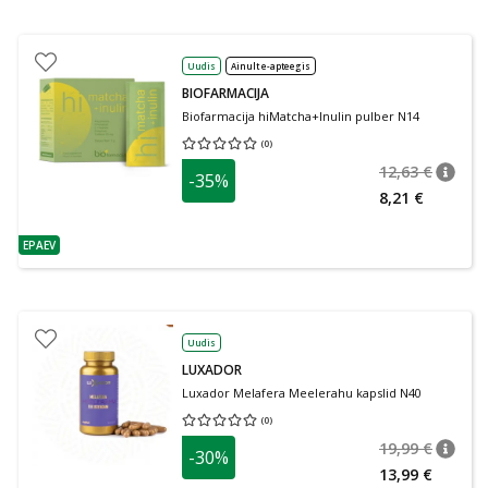
Uudis
Ainult e-apteegis
BIOFARMACIJA
Biofarmacija hiMatcha+Inulin pulber N14
(
0
)
Keskmine hinnang 0.00
Hinnangute arv 0
12,63 €
-35%
nõuan
Tavalin
8,21 €
EPAEV
nõuanne
Uudis
LUXADOR
Luxador Melafera Meelerahu kapslid N40
(
0
)
Keskmine hinnang 0.00
Hinnangute arv 0
19,99 €
-30%
nõuan
Tavalin
13,99 €