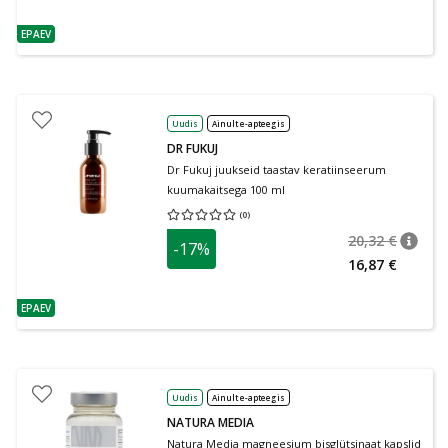
EPAEV
nõuanne
Uudis
Ainult e-apteegis
DR FUKUJ
Dr Fukuj juukseid taastav keratiinseerum
kuumakaitsega 100 ml
(
0
)
Keskmine hinnang 0.00
Hinnangute arv 0
20,32 €
-17%
nõuan
Tavalin
16,87 €
EPAEV
nõuanne
Uudis
Ainult e-apteegis
NATURA MEDIA
Natura Media magneesium bisglütsinaat kapslid