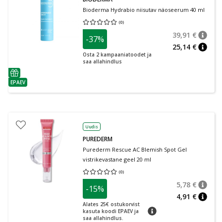
Bioderma Hydrabio niisutav näoseerum 40 ml
(
0
)
Keskmine hinnang 0.00
Hinnangute arv 0
39,91 €
-37%
nõuan
Tavalin
25,14 €
nõuan
Osta 2 kampaaniatoodet ja
saa allahindlus
nõuanne
EPAEV
nõuanne
Uudis
PUREDERM
Purederm Rescue AC Blemish Spot Gel
vistrikevastane geel 20 ml
(
0
)
Keskmine hinnang 0.00
Hinnangute arv 0
5,78 €
-15%
nõuan
Tavalin
4,91 €
nõuan
Alates 25€ ostukorvist
nõuanne
kasuta koodi EPAEV ja
saa allahindlus.