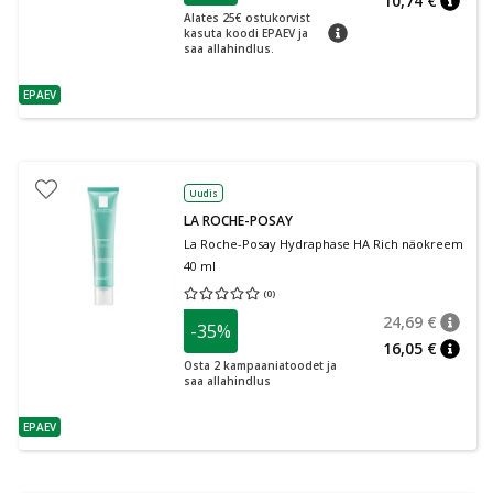
10,74 €
nõuan
Alates 25€ ostukorvist
nõuanne
kasuta koodi EPAEV ja
saa allahindlus.
EPAEV
nõuanne
Uudis
LA ROCHE-POSAY
La Roche-Posay Hydraphase HA Rich näokreem
40 ml
(
0
)
Keskmine hinnang 0.00
Hinnangute arv 0
24,69 €
-35%
nõuan
Tavalin
16,05 €
nõuan
Osta 2 kampaaniatoodet ja
saa allahindlus
EPAEV
nõuanne