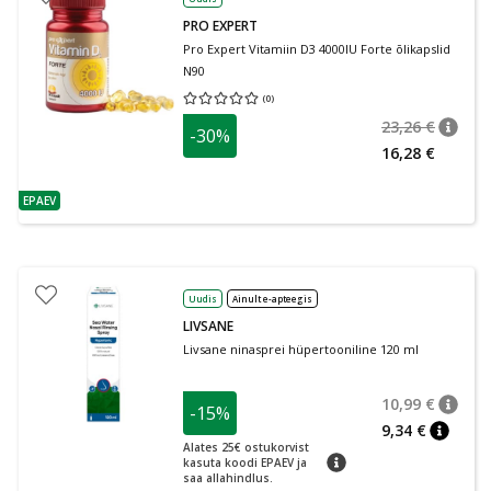
PRO EXPERT
Pro Expert Vitamiin D3 4000IU Forte õlikapslid
N90
(
0
)
Keskmine hinnang 0.00
Hinnangute arv 0
23,26 €
-30%
nõuan
Tavalin
16,28 €
EPAEV
nõuanne
Uudis
Ainult e-apteegis
LIVSANE
Livsane ninasprei hüpertooniline 120 ml
10,99 €
-15%
nõuan
Tavalin
9,34 €
nõuann
Alates 25€ ostukorvist
nõuanne
kasuta koodi EPAEV ja
saa allahindlus.