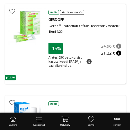
Uudis
Ainult e-apteegis
GERDOFF
Gerdoff Protection refluksi leevendav vedelik
10ml N20
24,96 €
-15%
nõuan
Tavalin
21,22 €
nõuan
Alates 25€ ostukorvist
nõuanne
kasuta koodi EPAEV ja
saa allahindlus.
EPAEV
nõuanne
Uudis
Molusk 10% nahalahus 3 g
Avaleht
Kategooriad
Ostukorv
Soovid
Rohkem