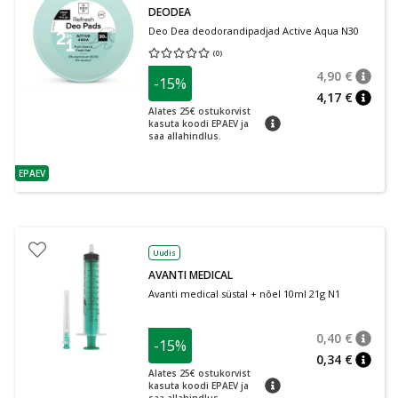
DEODEA
Deo Dea deodorandipadjad Active Aqua N30
(
0
)
Keskmine hinnang 0.00
Hinnangute arv 0
4,90 €
-15%
nõuan
Tavalin
4,17 €
nõuan
Alates 25€ ostukorvist
nõuanne
kasuta koodi EPAEV ja
saa allahindlus.
EPAEV
nõuanne
Uudis
AVANTI MEDICAL
Avanti medical süstal + nõel 10ml 21g N1
0,40 €
-15%
nõuan
Tavalin
0,34 €
nõuan
Alates 25€ ostukorvist
nõuanne
kasuta koodi EPAEV ja