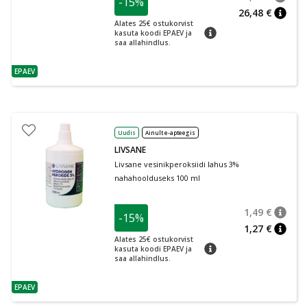
-15%
nõuan
Tavalin
26,48 €
nõuan
Alates 25€ ostukorvist
nõuanne
kasuta koodi EPAEV ja
saa allahindlus.
EPAEV
nõuanne
Uudis
Ainult e-apteegis
LIVSANE
Livsane vesinikperoksiidi lahus 3%
nahahoolduseks 100 ml
1,49 €
-15%
nõuan
Tavalin
1,27 €
nõuan
Alates 25€ ostukorvist
nõuanne
kasuta koodi EPAEV ja
saa allahindlus.
EPAEV
nõuanne