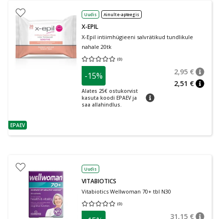
Uudis
Ainult e-apteegis
X-EPIL
X-Epil intiimhügieeni salvrätikud tundlikule
nahale 20tk
(
0
)
Keskmine hinnang 0.00
Hinnangute arv 0
2,95 €
-15%
nõuan
Tavalin
2,51 €
nõuan
Alates 25€ ostukorvist
nõuanne
kasuta koodi EPAEV ja
saa allahindlus.
EPAEV
nõuanne
Uudis
VITABIOTICS
Vitabiotics Wellwoman 70+ tbl N30
(
0
)
Keskmine hinnang 0.00
Hinnangute arv 0
31,15 €