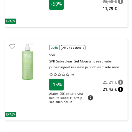
23,58 €
-50%
nõuan
Tavalin
11,79 €
EPAEV
nõuanne
Uudis
Ainult e-apteegis
SVR
SVR Sebiaclear Gel Moussant seebivaba
puhastusgeel rasusele ja probleemsele nahale
400 ml
(
0
)
Keskmine hinnang 0.00
Hinnangute arv 0
25,21 €
-15%
nõuan
Tavalin
21,43 €
nõuan
Alates 25€ ostukorvist
nõuanne
kasuta koodi EPAEV ja
saa allahindlus.
EPAEV
nõuanne