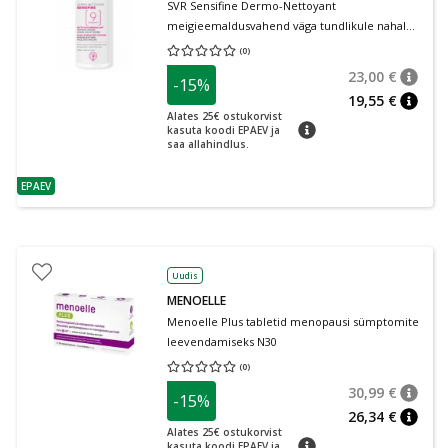
SVR Sensifine Dermo-Nettoyant
meigieemaldusvahend väga tundlikule nahale
400 ml
(
0
)
Keskmine hinnang 0.00
Hinnangute arv 0
23,00 €
-15%
nõuan
Tavalin
19,55 €
nõuan
Alates 25€ ostukorvist
nõuanne
kasuta koodi EPAEV ja
saa allahindlus.
EPAEV
nõuanne
Uudis
MENOELLE
Menoelle Plus tabletid menopausi sümptomite
leevendamiseks N30
(
0
)
Keskmine hinnang 0.00
Hinnangute arv 0
30,99 €
-15%
nõuan
Tavalin
26,34 €
nõuan
Alates 25€ ostukorvist
nõuanne
kasuta koodi EPAEV ja