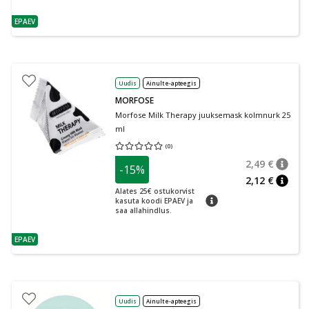
EPAEV
nõuanne
Uudis
Ainult e-apteegis
MORFOSE
Morfose Milk Therapy juuksemask kolmnurk 25
ml
(
0
)
Keskmine hinnang 0.00
Hinnangute arv 0
2,49 €
-15%
nõuan
Tavalin
2,12 €
nõuan
Alates 25€ ostukorvist
nõuanne
kasuta koodi EPAEV ja
saa allahindlus.
EPAEV
nõuanne
Uudis
Ainult e-apteegis