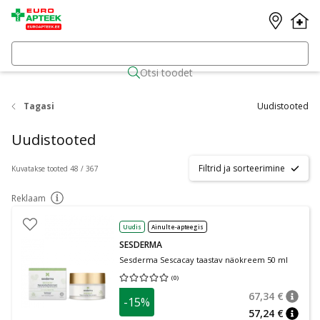
Otsi toodet
Tagasi
Uudistooted
Uudistooted
Filtrid ja sorteerimine
Kuvatakse tooted 48 / 367
Reklaam
nõuanne
Uudis
Ainult e-apteegis
SESDERMA
Sesderma Sescacay taastav näokreem 50 ml
(
0
)
Keskmine hinnang 0.00
Hinnangute arv 0
67,34 €
-15%
nõuan
Tavalin
57,24 €