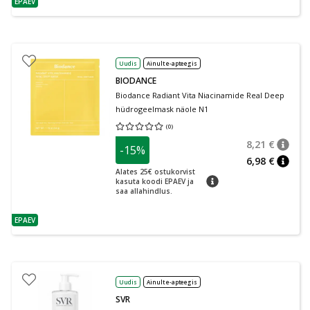
EPAEV
nõuanne
Uudis
Ainult e-apteegis
BIODANCE
Biodance Radiant Vita Niacinamide Real Deep
hüdrogeelmask näole N1
(
0
)
Keskmine hinnang 0.00
Hinnangute arv 0
8,21 €
-15%
nõuan
Tavalin
6,98 €
nõuan
Alates 25€ ostukorvist
nõuanne
kasuta koodi EPAEV ja
saa allahindlus.
EPAEV
nõuanne
Uudis
Ainult e-apteegis
SVR