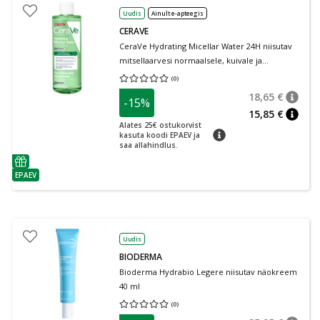
Uudis
Ainult e-apteegis
CERAVE
CeraVe Hydrating Micellar Water 24H niisutav
mitsellaarvesi normaalsele, kuivale ja
tundlikule nahale 400 ml
(
0
)
Keskmine hinnang 0.00
Hinnangute arv 0
18,65 €
-15%
nõuan
Tavalin
15,85 €
nõuan
Alates 25€ ostukorvist
nõuanne
kasuta koodi EPAEV ja
saa allahindlus.
nõuanne
EPAEV
nõuanne
Uudis
BIODERMA
Bioderma Hydrabio Legere niisutav näokreem
40 ml
(
0
)
Keskmine hinnang 0.00
Hinnangute arv 0