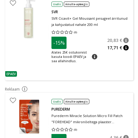
Uudis
Ainult e-apteegis
SVR
SVR Cicavit+ Gel Moussant pesugeel ärritunud
ja kahjustatud nahale 200 ml
(
0
)
Keskmine hinnang 0.00
Hinnangute arv 0
20,83 €
-15%
nõuan
Tavalin
17,71 €
nõuan
Alates 25€ ostukorvist
nõuanne
kasuta koodi EPAEV ja
saa allahindlus.
EPAEV
nõuanne
Reklaam
nõuanne
Uudis
Ainult e-apteegis
PUREDERM
Purederm Miracle Solution Micro Fill Patch
"FOREHEAD" mikronõeltega plaaster
otsaesisele N1
(
0
)
Keskmine hinnang 0.00
Hinnangute arv 0
4,36 €