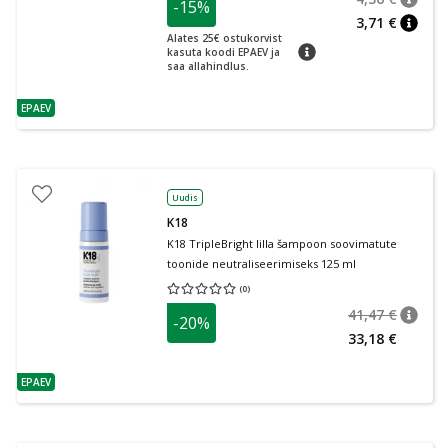
-15%
nõuan
Tavalin
3,71 €
nõuan
Alates 25€ ostukorvist
nõuanne
kasuta koodi EPAEV ja
saa allahindlus.
EPAEV
nõuanne
Uudis
K18
K18 TripleBright lilla šampoon soovimatute
toonide neutraliseerimiseks 125 ml
(
0
)
Keskmine hinnang 0.00
Hinnangute arv 0
41,47 €
-20%
nõuan
Tavalin
33,18 €
EPAEV
nõuanne