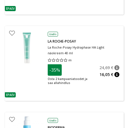
EPAEV
nõuanne
Uudis
LA ROCHE-POSAY
La Roche-Posay Hydraphase HA Light
näokreem 40 ml
(
0
)
Keskmine hinnang 0.00
Hinnangute arv 0
24,69 €
-35%
nõuan
Tavalin
16,05 €
nõuan
Osta 2 kampaaniatoodet ja
saa allahindlus
EPAEV
nõuanne
Uudis
BIODERMA