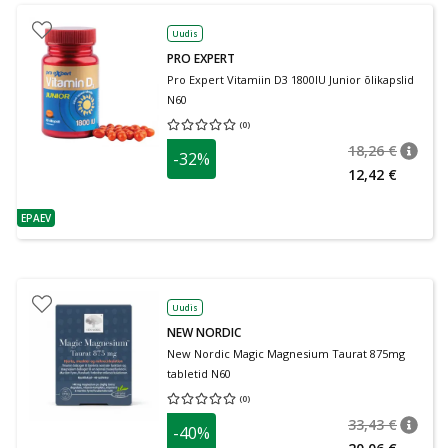
Uudis
PRO EXPERT
Pro Expert Vitamiin D3 1800IU Junior õlikapslid
N60
(
0
)
Keskmine hinnang 0.00
Hinnangute arv 0
18,26 €
-32%
nõuan
Tavalin
12,42 €
EPAEV
nõuanne
Uudis
NEW NORDIC
New Nordic Magic Magnesium Taurat 875mg
tabletid N60
(
0
)
Keskmine hinnang 0.00
Hinnangute arv 0
33,43 €
-40%
nõuan
Tavalin