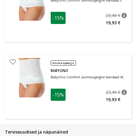
BabyOno Comfort sünnitusjärgne bandaaž L
23,45 €
-15%
nõuan
Tavalin
19,93 €
Ainult e-apteegis
BABYONO
BabyOno Comfort sünnitusjärgne bandaaž XL
23,45 €
-15%
nõuan
Tavalin
19,93 €
Terviseuudised ja näpunäited