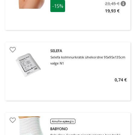
23,45 €
-15%
nõuan
Tavalin
19,93 €
SELEFA
Selefa kolmnurkrätik ühekordne 95x95x135cm
valge N1
0,74 €
Ainult e-apteegis
BABYONO