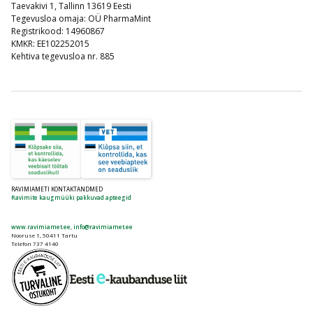
Taevakivi 1, Tallinn 13619 Eesti
Tegevusloa omaja: OÜ PharmaMint
Registrikood: 14960867
KMKR: EE102252015
Kehtiva tegevusloa nr. 885
RAVIMIAMETI KONTAKTANDMED
Ravimite kaugmüüki pakkuvad apteegid
www.ravimiamet.ee
,
info@ravimiamet.ee
Nooruse 1, 50411 Tartu
Telefon 737 4140