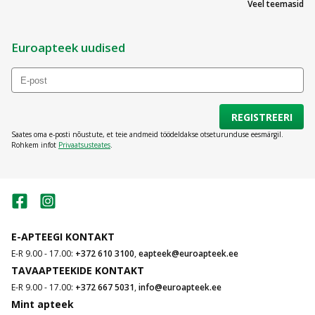
Veel teemasid
Euroapteek uudised
REGISTREERI
Saates oma e-posti nõustute, et teie andmeid töödeldakse otseturunduse eesmärgil.
Rohkem infot
Privaatsusteates
.
E-APTEEGI KONTAKT
E-R 9.00 - 17.00:
+372 610 3100
,
eapteek@euroapteek.ee
TAVAAPTEEKIDE KONTAKT
E-R 9.00 - 17.00:
+372 667 5031
,
info@euroapteek.ee
Mint apteek