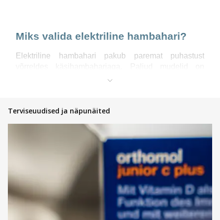
Miks valida elektriline hambahari?
Elektriline hambahari pakub paremat puhastust
võrreldes käsihambaharjaga. Paljud mudelid on
varustatud ajastitega, mis aitavad harjata soovitatavad
kaks minutit, ning surveanduritega, mis hoiatavad
liigse surve eest. Elektrilised hambaharjad sobivad
eriti neile, kes kogevad raskusi manuaalse
Terviseuudised ja näpunäited
harjamisega. Peamised tüübid on pöörlevad harjad,
mis teevad ringikujulisi liigutusi, ja soonsed harjad,
mis vibreerivad kiirelt, tagades tõhusa katu
eemaldamise. Lisaks tuleks harjamist täiendada ka
hambapastaga
, et saavutada veelgi parem puhastus.
Kellele sobivad elektrilised
hambaharjad?