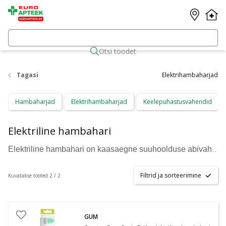
Otsi toodet
Tagasi
Elektrihambaharjad
Hambaharjad
Elektrihambaharjad
Keelepuhastusvahendid
Elektriline hambahari
Elektriline hambahari on kaasaegne suuhoolduse abivahend, mis puhastab hambaid tõhusamalt kui tavaline käsihambahari. Hambahari elektriline tööosa kasutab automaatseid harjamisliigutusi, et eemaldada hambakatt ja hoida igemed tervena. Tänu elektrilisele liikumisele jõuab see ka raskesti ligipääsetavatesse kohtadesse, tagades põhjalikuma puhastuse igapäevaselt. Samuti tasub kombineerida elektrilise hambaharja kasutamist teiste
Filtrid ja sorteerimine
Kuvatakse tooted 2 / 2
GUM