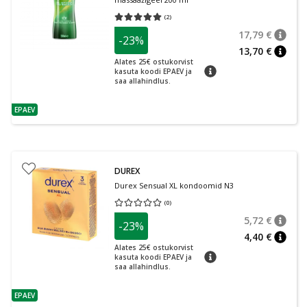
(
2
)
Keskmine hinnang 5.00
Hinnangute arv 2
17,79 €
-23%
nõuan
Tavalin
13,70 €
nõuan
Alates 25€ ostukorvist
nõuanne
kasuta koodi EPAEV ja
saa allahindlus.
EPAEV
nõuanne
DUREX
Durex Sensual XL kondoomid N3
(
0
)
Keskmine hinnang 0.00
Hinnangute arv 0
5,72 €
-23%
nõuan
Tavalin
4,40 €
nõuan
Alates 25€ ostukorvist
nõuanne
kasuta koodi EPAEV ja
saa allahindlus.
EPAEV
nõuanne