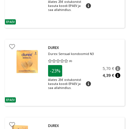
nõuan
Alates 25€ ostukorvist
nõuanne
kasuta koodi EPAEV ja
saa allahindlus.
EPAEV
nõuanne
DUREX
Durex Sensual kondoomid N3
(
0
)
Keskmine hinnang 0.00
Hinnangute arv 0
5,70 €
-23%
nõuan
Tavalin
4,39 €
nõuan
Alates 25€ ostukorvist
nõuanne
kasuta koodi EPAEV ja
saa allahindlus.
EPAEV
nõuanne
DUREX