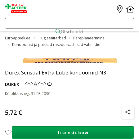
Otsi toodet
Euroapteek.ee:
Hügieenitarbed
Pereplaneerimine
Kondoomid ja paiksed rasedusvastased vahendid
Durex Sensual Extra Lube kondoomid N3
(
0
)
DUREX
Kõlblikkusaeg
:
31.03.2030
5,72 €
nõuanne
Lisa ostukorvi