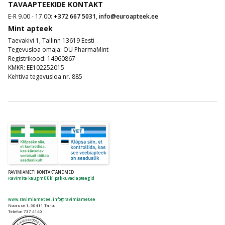
TAVAAPTEEKIDE KONTAKT
E-R 9.00 - 17.00:
+372 667 5031
,
info@euroapteek.ee
Mint apteek
Taevakivi 1, Tallinn 13619 Eesti
Tegevusloa omaja: OÜ PharmaMint
Registrikood: 14960867
KMKR: EE102252015
Kehtiva tegevusloa nr. 885
RAVIMIAMETI KONTAKTANDMED
Ravimite kaugmüüki pakkuvad apteegid
www.ravimiamet.ee
,
info@ravimiamet.ee
Nooruse 1, 50411 Tartu
Telefon 737 4140