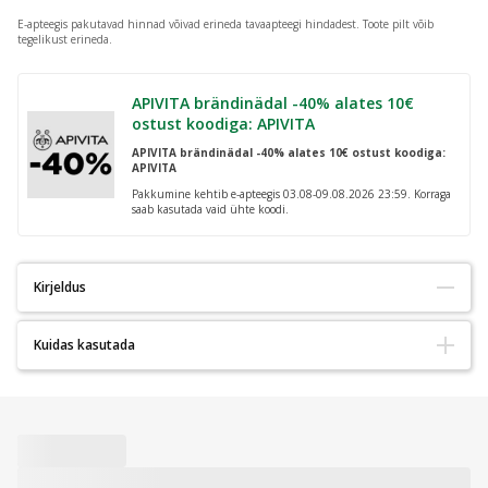
E-apteegis pakutavad hinnad võivad erineda tavaapteegi hindadest.
Toote pilt võib
tegelikust erineda.
APIVITA brändinädal -40% alates 10€
ostust koodiga: APIVITA
APIVITA brändinädal -40% alates 10€ ostust koodiga:
APIVITA
Pakkumine kehtib e-apteegis 03.08-09.08.2026 23:59. Korraga
saab kasutada vaid ühte koodi.
Kirjeldus
Kuidas kasutada
Durex Sensual lisalibestiga kondoomid, 3 tk.
Lugege hoolikalt pakendi teabelehte, eriti kui kasutate kondoomi
Läbipaistvad eriti õhukesed looduslikust latekskummst kondoomid.
anaal- või oraalseksiks.
Nominaallaius: 56 mm.
Hoida jahedas kuivas kohas, eemal otsesest päikesevalgusest.
Sile pind ja spetsiaalne Easy-On kuju, mille otsas on reservuaar, mis