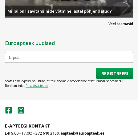
Millal on lisavitamiinide võtmine lastel põhjendatud?
Veel teemasid
Euroapteek uudised
REGISTREERI
Saates oma e-posti nõustute, et teie andmeid töödeldakse otseturunduse eesmärgil.
Rohkem infot
Privaatsusteates
.
E-APTEEGI KONTAKT
E-R 9.00 - 17.00:
+372 610 3100
,
eapteek@euroapteek.ee