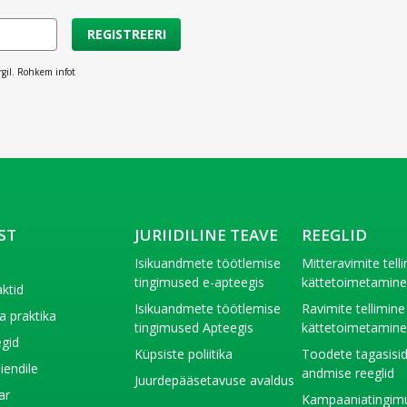
REGISTREERI
rgil. Rohkem infot
ST
JURIIDILINE TEAVE
REEGLID
t
Isikuandmete töötlemise
Mitteravimite tell
tingimused e-apteegis
kättetoimetamin
ktid
Isikuandmete töötlemise
Ravimite tellimine
a praktika
tingimused Apteegis
kättetoimetamin
gid
Küpsiste poliitika
Toodete tagasisi
liendile
andmise reeglid
Juurdepääsetavuse avaldus
ar
Kampaaniatingim