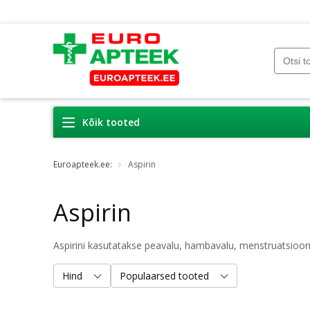
Kõik tooted
Euroapteek.ee:
Aspirin
Aspirin
Aspirini kasutatakse peavalu, hambavalu, menstruatsioonival
Hind
Populaarsed tooted