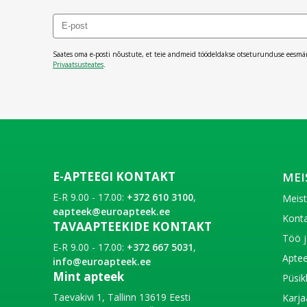
Saates oma e-posti nõustute, et teie andmeid töödeldakse otseturunduse eesmä
Privaatsusteates
.
E-APTEEGI KONTAKT
MEI
E-R 9.00 - 17.00:
+372 610 3100
,
Meis
eapteek@euroapteek.ee
Konta
TAVAAPTEEKIDE KONTAKT
Töö j
E-R 9.00 - 17.00:
+372 667 5031
,
Aptee
info@euroapteek.ee
Mint apteek
Püsik
Taevakivi 1, Tallinn 13619 Eesti
Karja