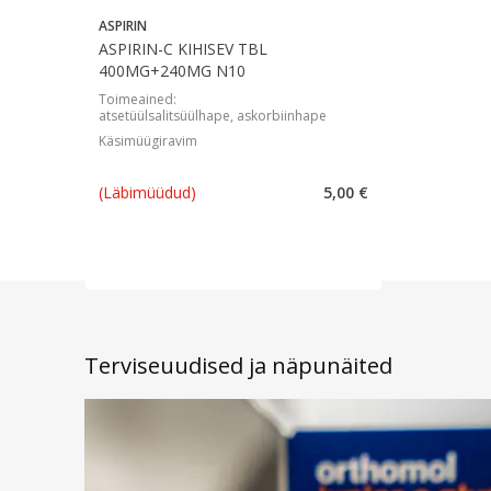
ASPIRIN
ASPIRIN-C KIHISEV TBL
400MG+240MG N10
Toimeained
:
atsetüülsalitsüülhape, askorbiinhape
Käsimüügiravim
(Läbimüüdud)
5,00 €
Terviseuudised ja näpunäited