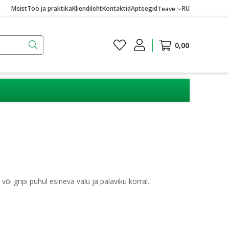
Meist
Töö ja praktika
Kliendileht
Kontaktid
Apteegid
RU
Teave
0,00
õi gripi puhul esineva valu ja palaviku korral.