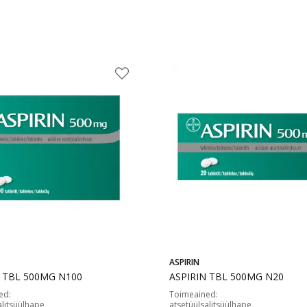
ASPIRIN
N TBL 500MG N100
ASPIRIN TBL 500MG N20
ed
:
Toimeained
:
alitsüülhape
atsetüülsalitsüülhape