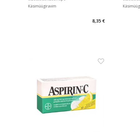
Käsimüügiravim
Käsimüüg
8,35 €