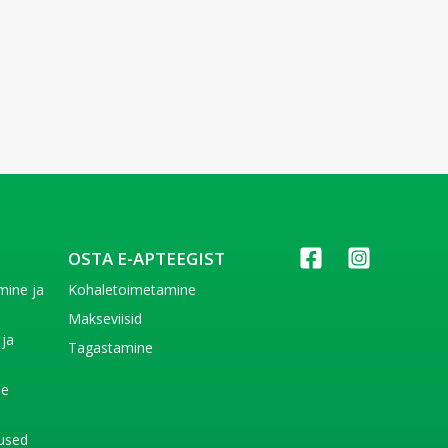
OSTA E-APTEEGIST
imine ja
Kohaletoimetamine
e
Makseviisid
 ja
Tagastamine
e
de
used