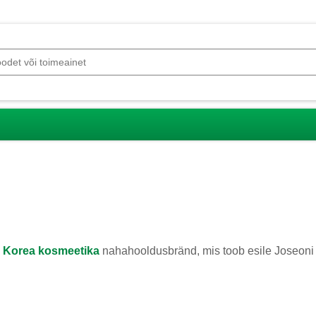
v
Korea kosmeetika
nahahooldusbränd, mis toob esile Joseoni dünastia ilu saladused, kombineerides neid kaasaegse teadusega. Bränd pakub tõhusaid ja looduslikke nahahooldustooted, sealhulgas niisutavaid kreeme