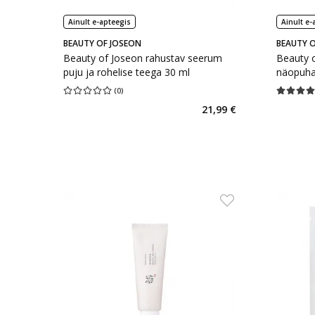
Ainult e-apteegis
Ainult e-
BEAUTY OF JOSEON
BEAUTY O
Beauty of Joseon rahustav seerum
Beauty 
puju ja rohelise teega 30 ml
näopuha
ja mung
(
0
)
Keskmine hinnang 0.00
Hinnangute arv 0
Keskmine 
ml
21,99 €