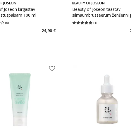
F JOSEON
BEAUTY OF JOSEON
f Joseon kirgastav
Beauty of Joseon taastav
stuspalsam 100 ml
silmaümbrusseerum ženšenni 
retinaaliga 30 ml
(
0
)
(
1
)
hinnang 0.00
Hinnangute arv 0
Keskmine hinnang 5.00
Hinnangute a
24,90 €