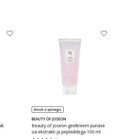
Ainult e-apteegis
BEAUTY OF JOSEON
ik
Beauty of Joseon geelkreem punase
oa ekstrakti ja peptiididega 100 ml