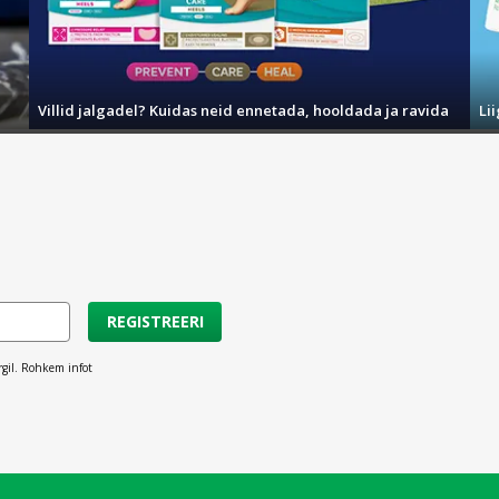
d retseptid, looduslikud koostisosad ja dermatoloogide soovit
 igapäevast hooldust, kaitset ja naha nooruslikkuse säilita
kkudes nahale terviklikku hooldust.
Villid jalgadel? Kuidas neid ennetada, hooldada ja ravida
Li
sivad, põlvkondade teamdmisi siduvat looduslikku ja tõhusat
lduseni. Beauty of Joseon annab võimaluse igapäevaselt hoida 
REGISTREERI
rgil. Rohkem infot