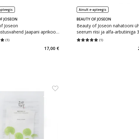
apteegis
Ainult e-apteegis
F JOSEON
BEAUTY OF JOSEON
of Joseon
Beauty of Joseon nahatooni üh
stusvahend Jaapani aprikoosi
seerum riisi ja alfa-arbutiiniga 
oa seemne ekstraktiga 100
(
1
)
(
1
)
hinnang 5.00
Hinnangute arv 1
Keskmine hinnang 5.00
Hinnangute a
17,00 €