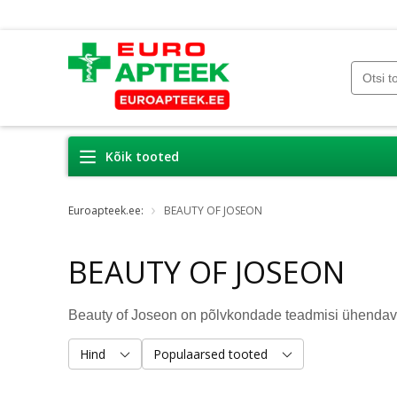
Kõik tooted
Euroapteek.ee:
BEAUTY OF JOSEON
BEAUTY OF JOSEON
Beauty of Joseon on põlvkondade teadmisi ühenda
Hind
Populaarsed tooted