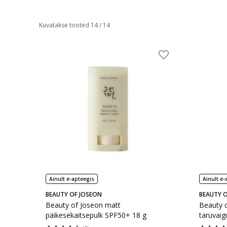
Kuvatakse tooted 14 / 14
Ainult e-apteegis
Ainult e-
BEAUTY OF JOSEON
BEAUTY O
Beauty of Joseon matt
Beauty 
päikesekaitsepulk SPF50+ 18 g
taruvaig