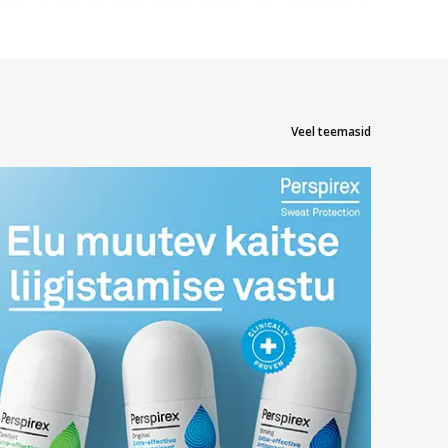
tsetooteid. Näiteks Beauty of Joseon Eye Cream ja
Veel teemasid
oodud naha elujõu, niiskuse ja kaitse tagamiseks,
ad! Silmaümbruse jaoks ära unusta vaadata ka
anemist, kuivust, pigmentatsiooni ja kaitset vajavate
niisutuse ja kaitse. Ära unusta, et ka regulaarne
i tervikuna.