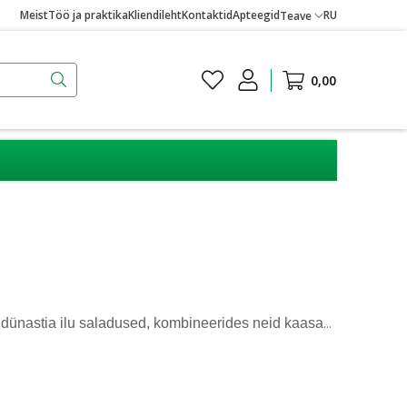
Meist
Töö ja praktika
Kliendileht
Kontaktid
Apteegid
RU
Teave
0,00
, seerumeid ja SPF-ga päikesekaitset pakkuvaid tooteid, mis sobivad igapäevaseks kasutamiseks. Beauty of Joseon Eesti turu valik nüüd laienenud, pakkudes õrnu, toitvaid ja nahasõbralikke lahendusi erinevatele nahatüüpidele.