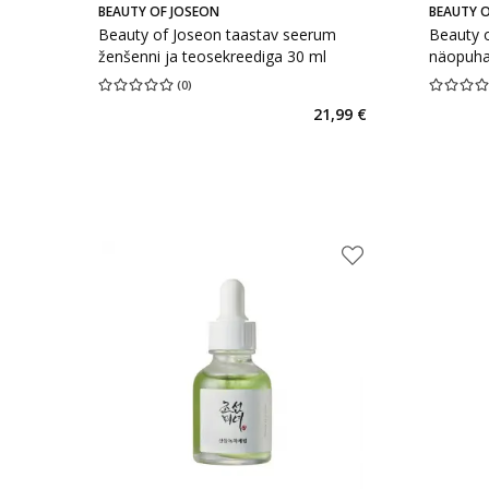
BEAUTY OF JOSEON
BEAUTY O
Beauty of Joseon taastav seerum
Beauty o
ženšenni ja teosekreediga 30 ml
näopuha
(
0
)
Keskmine hinnang 0.00
Hinnangute arv 0
Keskmine 
21,99 €