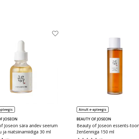
apteegis
Ainult e-apteegis
F JOSEON
BEAUTY OF JOSEON
of Joseon sära andev seerum
Beauty of Joseon essents-toon
u ja niatsiinamiidiga 30 ml
ženšenniga 150 ml