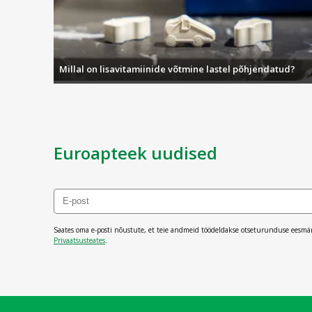
Miks valida Beauty of Joseon?
Beauty of Joseon toodete eeliseks on pärandipõhise
Glow Serum, Eye Cream ja Revive Eye Serum pakuvad
kaasaegse teaduse ja dermatoloogilise kogemuse, pa
Millal on lisavitamiinide võtmine lastel põhjendatud?
Beauty of Joseon on ideaalne valik neile, kes ot
seerumitest kuni päikesekaitse ja silmaümbruse hoo
Euroapteek uudised
Saates oma e-posti nõustute, et teie andmeid töödeldakse otseturunduse eesmä
Privaatsusteates
.