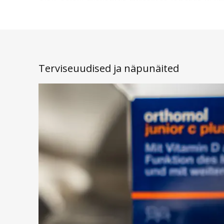
usaldusväärseid formuleeringuid, pakkudes nahale süg
Mitmekesine tootevalik naha hoold
Beauty of Joseon eeliseks on tootevalik, mis hõl
Terviseuudised ja näpunäited
Beauty of Joseon Revive Eye Serum pakuvad intens
võimaldades igapäevaselt hoida naha terve ja särav
Leia oma lemmik
näokreem
ja
näoseerum
ni
silmaümbruskreeme
.
Päikesekaitse ja nahahooldus koos
Päikesekosmeetika
on naha tervise ja ilu säilitam
nahakihtide kahjustusi. Beauty of Joseon tooted 
päikesekaitse kasutamine aitab hoida naha elastse, 