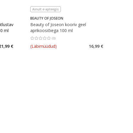
Ainult e-apteegis
BEAUTY OF JOSEON
tlustav
Beauty of Joseon kooriv geel
30 ml
aprikoosiõiega 100 ml
(
0
)
rv 1
Keskmine hinnang 0.00
Hinnangute arv 0
21,99 €
(Läbimüüdud)
16,99 €