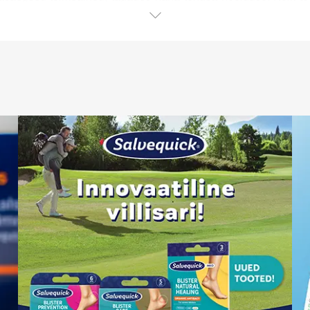
avat niisutust ja kaitset.
useks
mab näokreeme, seerumeid, silmaümbruskreeme ja päikesekai
iivset hooldust õrnale silmaümbruse nahale. Tootevalik on l
ana.
ng tunneta omal nahal, kuidas sära ja elujõud taastuv
isel ülioluline. UV-kiirgus võib põhjustada naha enneaegset van
pakuvad terviklikku lähenemist nahahooldusele, ühendades 
tervena ja säravana ning täiendab igapäevast nahahooldusrutiin