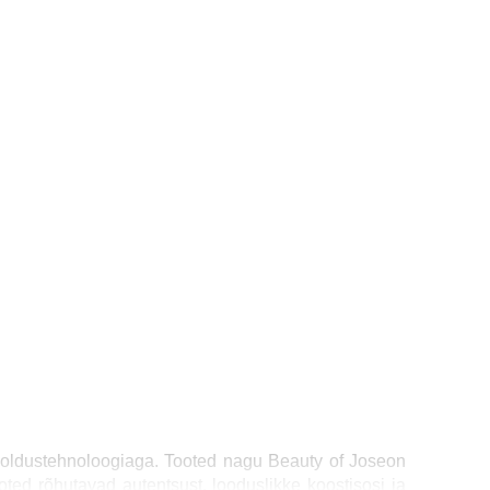
hooldustehnoloogiaga. Tooted nagu Beauty of Joseon
ed rõhutavad autentsust, looduslikke koostisosi ja