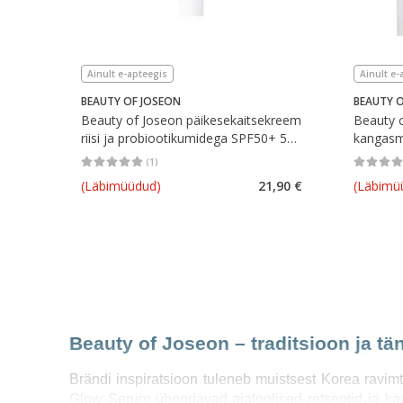
Ainult e-apteegis
Ainult e-
BEAUTY OF JOSEON
BEAUTY O
Beauty of Joseon päikesekaitsekreem
Beauty o
riisi ja probiootikumidega SPF50+ 50
kangasm
ml
(
1
)
Keskmine hinnang 5.00
Hinnangute arv 1
Keskmine 
(Läbimüüdud)
21,90 €
(Läbimü
Beauty of Joseon – traditsioon ja t
Brändi inspiratsioon tuleneb muistsest Korea ravi
Glow Serum ühendavad ajaloolised retseptid ja kaa