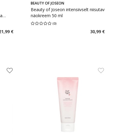
BEAUTY OF JOSEON
Beauty of Joseon intensiivselt niisutav
ja
näokreem 50 ml
(
0
)
rv 1
Keskmine hinnang 0.00
Hinnangute arv 0
21,99 €
30,99 €