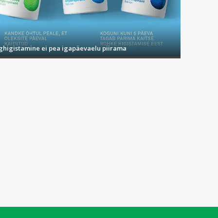
used, mis sobivad ka tundlikule nahale. Tooted nagu
mist. Bränd ühendab traditsioonilised koostisosad,
ighigistamine ei pea igapäevaelu piirama
 nahahooldust, alates niisutavatest kreemidest ja
nahka tervena, säravana ja kaitstuna.