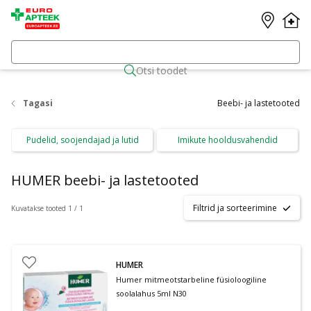
Otsi toodet
Tagasi
Beebi- ja lastetooted
Pudelid, soojendajad ja lutid
Imikute hooldusvahendid
HUMER beebi- ja lastetooted
Filtrid ja sorteerimine
Kuvatakse tooted 1 / 1
HUMER
Humer mitmeotstarbeline füsioloogiline
soolalahus 5ml N30