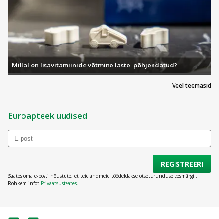
Millal on lisavitamiinide võtmine lastel põhjendatud?
Veel teemasid
Euroapteek uudised
REGISTREERI
Saates oma e-posti nõustute, et teie andmeid töödeldakse otseturunduse eesmärgil.
Rohkem infot
Privaatsusteates
.