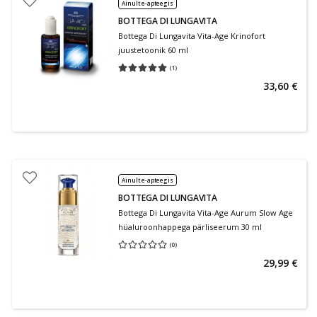
Ainult e-apteegis
BOTTEGA DI LUNGAVITA
Bottega Di Lungavita Vita-Age Krinofort
juustetoonik 60 ml
(
1
)
Keskmine hinnang 5.00
Hinnangute arv 1
33,60 €
Ainult e-apteegis
BOTTEGA DI LUNGAVITA
Bottega Di Lungavita Vita-Age Aurum Slow Age
hüaluroonhappega pärliseerum 30 ml
(
0
)
Keskmine hinnang 0.00
Hinnangute arv 0
29,99 €