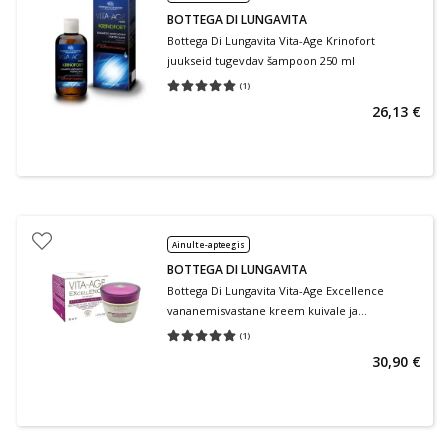
BOTTEGA DI LUNGAVITA
Bottega Di Lungavita Vita-Age Krinofort
juukseid tugevdav šampoon 250 ml
(
1
)
Keskmine hinnang 5.00
Hinnangute arv 1
26,13 €
Ainult e-apteegis
BOTTEGA DI LUNGAVITA
Bottega Di Lungavita Vita-Age Excellence
vananemisvastane kreem kuivale ja
kombineeritud nahale 50 ml
(
1
)
Keskmine hinnang 5.00
Hinnangute arv 1
30,90 €