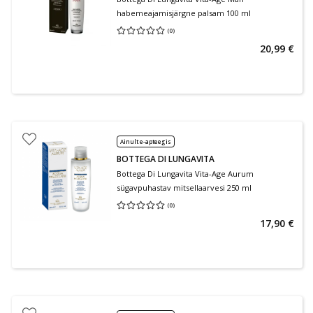
habemeajamisjärgne palsam 100 ml
(
0
)
Keskmine hinnang 0.00
Hinnangute arv 0
20,99 €
Ainult e-apteegis
BOTTEGA DI LUNGAVITA
Bottega Di Lungavita Vita-Age Aurum
sügavpuhastav mitsellaarvesi 250 ml
(
0
)
Keskmine hinnang 0.00
Hinnangute arv 0
17,90 €