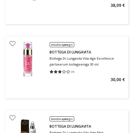
38,09 €
Ainult e-apteegis
BOTTEGA DI LUNGAVITA
Bottega Di Lungavita Vita-Age Excellence
pärlseerum kollageeniga 30 ml
(
1
)
Keskmine hinnang 3.00
Hinnangute arv 1
30,00 €
Ainult e-apteegis
BOTTEGA DI LUNGAVITA
Bottega Di Lungavita Vita-Age Man