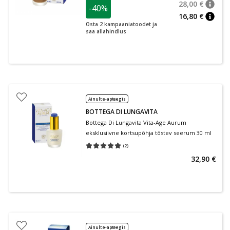
28,00 €
-40%
nõuan
Tavalin
16,80 €
nõuan
Osta 2 kampaaniatoodet ja
saa allahindlus
Ainult e-apteegis
BOTTEGA DI LUNGAVITA
Bottega Di Lungavita Vita-Age Aurum
eksklusiivne kortsupõhja tõstev seerum 30 ml
(
2
)
Keskmine hinnang 5.00
Hinnangute arv 2
32,90 €
Ainult e-apteegis