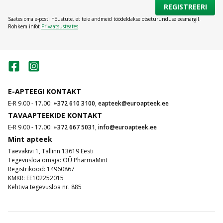
REGISTREERI
Saates oma e-posti nõustute, et teie andmeid töödeldakse otseturunduse eesmärgil.
Rohkem infot
Privaatsusteates
.
E-APTEEGI KONTAKT
E-R 9.00 - 17.00:
+372 610 3100
,
eapteek@euroapteek.ee
TAVAAPTEEKIDE KONTAKT
E-R 9.00 - 17.00:
+372 667 5031
,
info@euroapteek.ee
Mint apteek
Taevakivi 1, Tallinn 13619 Eesti
Tegevusloa omaja: OÜ PharmaMint
Registrikood: 14960867
KMKR: EE102252015
Kehtiva tegevusloa nr. 885