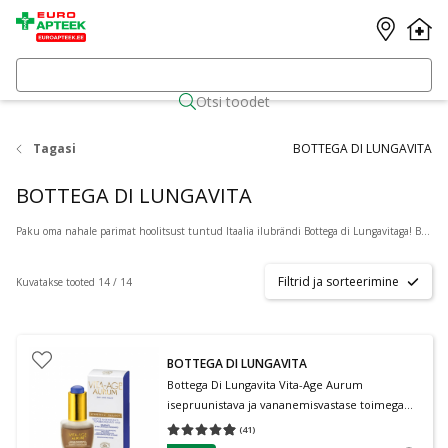
Otsi toodet
Tagasi
BOTTEGA DI LUNGAVITA
BOTTEGA DI LUNGAVITA
Paku oma nahale parimat hoolitsust tuntud Itaalia ilubrändi Bottega di Lungavitaga! Brändi filosoofia keskendub looduse ja teaduse ühendamisele, pakkudes tooteid, mis toetavad naha- ja juuste heaolu. Nende tooted on inspireeritud traditsioonilistest ravimtaimedest, kasutades tänapäevaseid teadusuuringuid ja kõrgeima kvaliteediga koostisosi.
Filtrid ja sorteerimine
Kuvatakse tooted 14 / 14
BOTTEGA DI LUNGAVITA
Bottega Di Lungavita Vita-Age Aurum
isepruunistava ja vananemisvastase toimega
kontsentraat 30 ml
(
41
)
Keskmine hinnang 4.95
Hinnangute arv 41