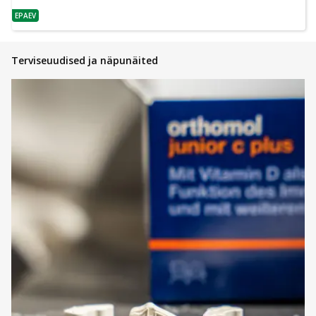
EPAEV
nõuanne
Terviseuudised ja näpunäited