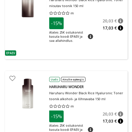
niisutav toonik 150 ml
(
0
)
Keskmine hinnang 0.00
Hinnangute arv 0
20,03 €
-15%
nõuan
Tavalin
17,03 €
nõuan
Alates 25€ ostukorvist
nõuanne
kasuta koodi EPAEV ja
saa allahindlus.
EPAEV
nõuanne
Uudis
Ainult e-apteegis
HARUHARU WONDER
Haruharu Wonder Black Rice Hyaluronic Toner
toonik alkoholi- ja lõhnavaba 150 ml
(
0
)
Keskmine hinnang 0.00
Hinnangute arv 0
20,03 €
-15%
nõuan
Tavalin
17,03 €
nõuan
Alates 25€ ostukorvist
nõuanne
kasuta koodi EPAEV ja