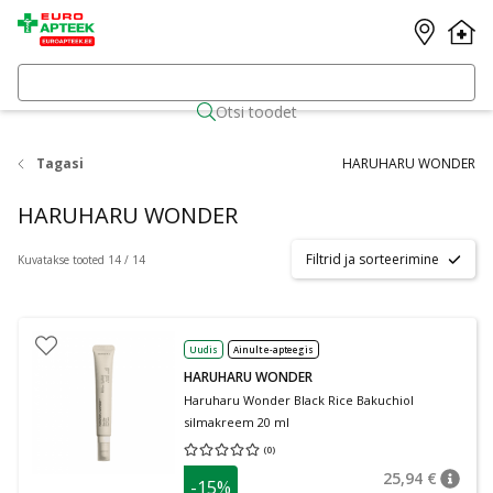
Otsi toodet
Tagasi
HARUHARU WONDER
HARUHARU WONDER
Filtrid ja sorteerimine
Kuvatakse tooted 14 / 14
Uudis
Ainult e-apteegis
HARUHARU WONDER
Haruharu Wonder Black Rice Bakuchiol
silmakreem 20 ml
(
0
)
Keskmine hinnang 0.00
Hinnangute arv 0
25,94 €
-15%
nõuan
Tavalin