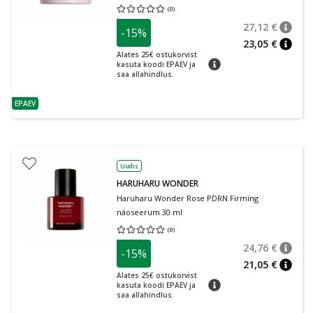
(
0
)
Keskmine hinnang 0.00
Hinnangute arv 0
27,12 €
-15%
nõuan
Tavalin
23,05 €
nõuan
Alates 25€ ostukorvist
nõuanne
kasuta koodi EPAEV ja
saa allahindlus.
EPAEV
nõuanne
Uudis
HARUHARU WONDER
Haruharu Wonder Rose PDRN Firming
näoseerum 30 ml
(
0
)
Keskmine hinnang 0.00
Hinnangute arv 0
24,76 €
-15%
nõuan
Tavalin
21,05 €
nõuan
Alates 25€ ostukorvist
nõuanne
kasuta koodi EPAEV ja
saa allahindlus.