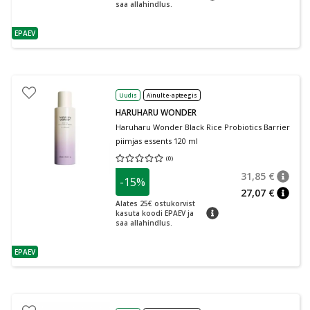
saa allahindlus.
EPAEV
nõuanne
Uudis
Ainult e-apteegis
HARUHARU WONDER
Haruharu Wonder Black Rice Probiotics Barrier
piimjas essents 120 ml
(
0
)
Keskmine hinnang 0.00
Hinnangute arv 0
31,85 €
-15%
nõuan
Tavalin
27,07 €
nõuan
Alates 25€ ostukorvist
nõuanne
kasuta koodi EPAEV ja
saa allahindlus.
EPAEV
nõuanne