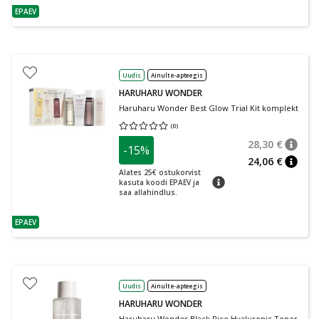
EPAEV
nõuanne
Uudis
Ainult e-apteegis
HARUHARU WONDER
Haruharu Wonder Best Glow Trial Kit komplekt
(
0
)
Keskmine hinnang 0.00
Hinnangute arv 0
28,30 €
-15%
nõuan
Tavalin
24,06 €
nõuan
Alates 25€ ostukorvist
nõuanne
kasuta koodi EPAEV ja
saa allahindlus.
EPAEV
nõuanne
Uudis
Ainult e-apteegis
HARUHARU WONDER
Haruharu Wonder Black Rice Hyaluronic Toner