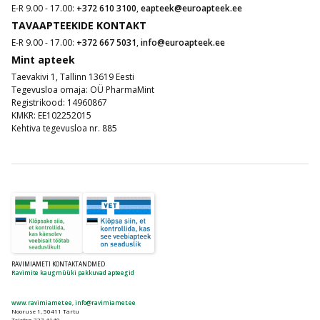
E-R 9.00 - 17.00:
+372 610 3100
,
eapteek@euroapteek.ee
TAVAAPTEEKIDE KONTAKT
E-R 9.00 - 17.00:
+372 667 5031
,
info@euroapteek.ee
Mint apteek
Taevakivi 1, Tallinn 13619 Eesti
Tegevusloa omaja: OÜ PharmaMint
Registrikood: 14960867
KMKR: EE102252015
Kehtiva tegevusloa nr. 885
RAVIMIAMETI KONTAKTANDMED
Ravimite kaugmüüki pakkuvad apteegid
www.ravimiamet.ee
,
info@ravimiamet.ee
Nooruse 1, 50411 Tartu
Telefon 737 4140