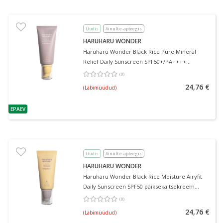
Uudis
Ainult e-apteegis
HARUHARU WONDER
Haruharu Wonder Black Rice Pure Mineral
Relief Daily Sunscreen SPF50+/PA++++
päiksekaitsekreem näole 50 ml
(
0
)
Keskmine hinnang 0.00
Hinnangute arv 0
24,76 €
(Läbimüüdud)
EPAEV
nõuanne
Uudis
Ainult e-apteegis
HARUHARU WONDER
Haruharu Wonder Black Rice Moisture Airyfit
Daily Sunscreen SPF50 päiksekaitsekreem
näole 50 ml
(
0
)
Keskmine hinnang 0.00
Hinnangute arv 0
24,76 €
(Läbimüüdud)