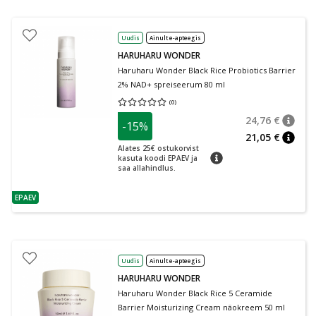
Uudis
Ainult e-apteegis
HARUHARU WONDER
Haruharu Wonder Black Rice Probiotics Barrier
2% NAD+ spreiseerum 80 ml
(
0
)
Keskmine hinnang 0.00
Hinnangute arv 0
24,76 €
-15%
nõuan
Tavalin
21,05 €
nõuan
Alates 25€ ostukorvist
nõuanne
kasuta koodi EPAEV ja
saa allahindlus.
EPAEV
nõuanne
Uudis
Ainult e-apteegis
HARUHARU WONDER
Haruharu Wonder Black Rice 5 Ceramide
Barrier Moisturizing Cream näokreem 50 ml