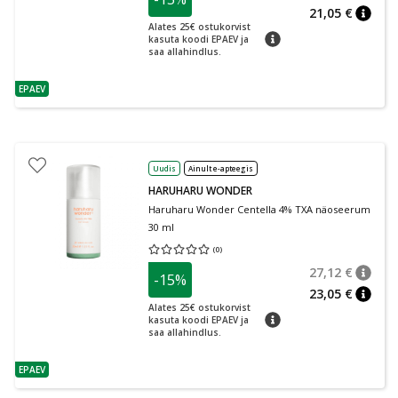
nõuan
Tavalin
21,05 €
nõuan
Alates 25€ ostukorvist
nõuanne
kasuta koodi EPAEV ja
saa allahindlus.
EPAEV
nõuanne
Uudis
Ainult e-apteegis
HARUHARU WONDER
Haruharu Wonder Centella 4% TXA näoseerum
30 ml
(
0
)
Keskmine hinnang 0.00
Hinnangute arv 0
27,12 €
-15%
nõuan
Tavalin
23,05 €
nõuan
Alates 25€ ostukorvist
nõuanne
kasuta koodi EPAEV ja
saa allahindlus.
EPAEV
nõuanne