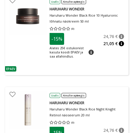
Uudis
Ainult e-apteegis
HARUHARU WONDER
Haruharu Wonder Black Rice 10 Hyaluronic
lõhnatu näokreem 50 ml
(
0
)
Keskmine hinnang 0.00
Hinnangute arv 0
24,76 €
-15%
nõuan
Tavalin
21,05 €
nõuan
Alates 25€ ostukorvist
nõuanne
kasuta koodi EPAEV ja
saa allahindlus.
EPAEV
nõuanne
Uudis
Ainult e-apteegis
HARUHARU WONDER
Haruharu Wonder Black Rice Night Knight
Retinol näoseerum 20 ml
(
0
)
Keskmine hinnang 0.00
Hinnangute arv 0
24,76 €
-15%