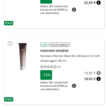
22,05 €
nõuan
Alates 25€ ostukorvist
nõuanne
kasuta koodi EPAEV ja
saa allahindlus.
EPAEV
nõuanne
Uudis
Ainult e-apteegis
HARUHARU WONDER
Haruharu Wonder Black Rice Moisture 5.5 Soft
näopesugeel 100 ml
(
0
)
Keskmine hinnang 0.00
Hinnangute arv 0
18,85 €
-15%
nõuan
Tavalin
16,02 €
nõuan
Alates 25€ ostukorvist
nõuanne
kasuta koodi EPAEV ja
saa allahindlus.
EPAEV
nõuanne