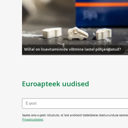
Millal on lisavitamiinide võtmine lastel põhjendatud?
Euroapteek uudised
Saates oma e-posti nõustute, et teie andmeid töödeldakse otseturunduse eesmä
Privaatsusteates
.