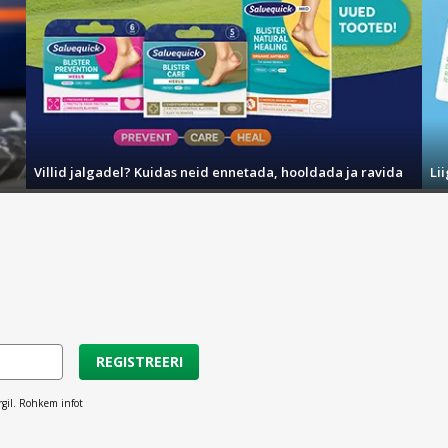
Villid jalgadel? Kuidas neid ennetada, hooldada ja ravida
Li
REGISTREERI
rgil. Rohkem infot