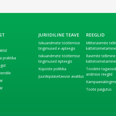
ST
JURIIDILINE TEAVE
REEGLID
t
Isikuandmete töötlemise
Mitteravimite tell
tingimused e-apteegis
kättetoimetamin
ktid
Isikuandmete töötlemise
Ravimite tellimine
a praktika
tingimused Apteegis
kättetoimetamin
gid
Küpsiste poliitika
Toodete tagasisi
liendile
andmise reeglid
Juurdepääsetavuse avaldus
ar
Kampaaniatingim
är
Toote paigutus