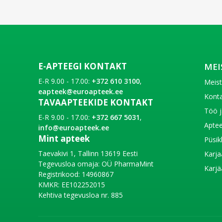
E-APTEEGI KONTAKT
MEI
E-R 9.00 - 17.00:
+372 610 3100
,
Meis
eapteek@euroapteek.ee
Konta
TAVAAPTEEKIDE KONTAKT
Töö j
E-R 9.00 - 17.00:
+372 667 5031
,
Aptee
info@euroapteek.ee
Mint apteek
Püsik
Taevakivi 1, Tallinn 13619 Eesti
Karja
Tegevusloa omaja: OÜ PharmaMint
Karjä
Registrikood: 14960867
KMKR: EE102252015
Kehtiva tegevusloa nr. 885