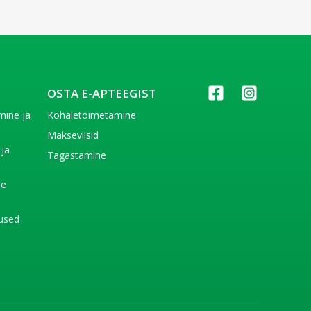
OSTA E-APTEEGIST
imine ja
Kohaletoimetamine
e
Makseviisid
 ja
Tagastamine
e
de
used