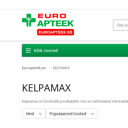
Kõik tooted
Euroapteek.ee:
KELPAMAX
KELPAMAX
Hind
Populaarsed tooted