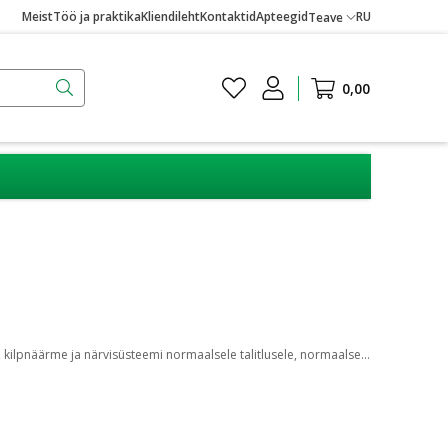
Meist
Töö ja praktika
Kliendileht
Kontaktid
Apteegid
RU
Teave
0,00
Kelpamax on looduslik jooditablett, mis on valmistatud merevetika ekstraktist. Jood aitab kaasa kilpnäärmehormoonide normaalsele tootmisele, kilpnäärme ja närvisüsteemi normaalsele talitlusele, normaalsele energiavahetusele ning aitab hoida nahka normaalsena. Ei sisalda loomseid koostisosi, laktoosi, pärme, gluteeni ega magusaineid.