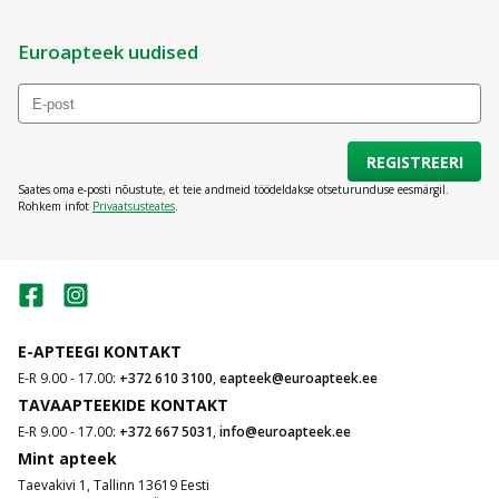
Euroapteek uudised
REGISTREERI
Saates oma e-posti nõustute, et teie andmeid töödeldakse otseturunduse eesmärgil.
Rohkem infot
Privaatsusteates
.
E-APTEEGI KONTAKT
E-R 9.00 - 17.00:
+372 610 3100
,
eapteek@euroapteek.ee
TAVAAPTEEKIDE KONTAKT
E-R 9.00 - 17.00:
+372 667 5031
,
info@euroapteek.ee
Mint apteek
Taevakivi 1, Tallinn 13619 Eesti