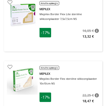
Ainult e-apteegis
MEPILEX
Mepilex Border Flex Lite steriilne
silikoonplaaster 7,5x7,5cm N5
16,05 €
-17%
nõuan
Tavalin
13,32 €
Ainult e-apteegis
MEPILEX
Mepilex Border Flex steriilne silikoonplaaster
10x10cm N5
22,25 €
-17%
nõuan
Tavalin
18,47 €