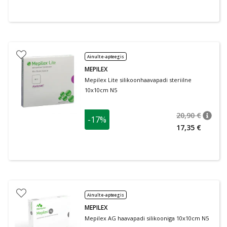
Ainult e-apteegis
MEPILEX
Mepilex Lite silikoonhaavapadi steriilne
10x10cm N5
20,90 €
-17%
nõuan
Tavalin
17,35 €
Ainult e-apteegis
MEPILEX
Mepilex AG haavapadi silikooniga 10x10cm N5