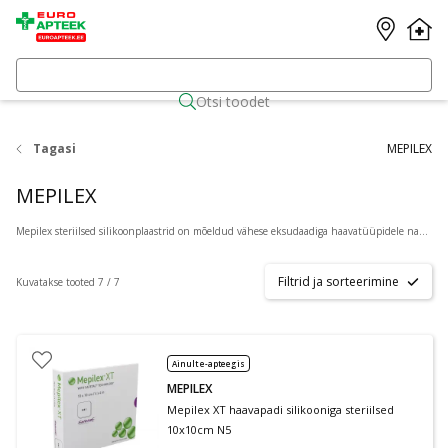
Otsi toodet
Tagasi
MEPILEX
MEPILEX
Mepilex steriilsed silikoonplaastrid on mõeldud vähese eksudaadiga haavatüüpidele nagu jalahaavanditele, traumaatilistele haavadele
Filtrid ja sorteerimine
Kuvatakse tooted 7 / 7
Ainult e-apteegis
MEPILEX
Mepilex XT haavapadi silikooniga steriilsed
10x10cm N5