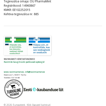
Tegevusloa omaja: OÜ PharmaMint
Registrikood: 14960867
KMKR: EE102252015
Kehtiva tegevusloa nr. 885
RAVIMIAMETI KONTAKTANDMED
Ravimite kaugmüüki pakkuvad apteegid
www.ravimiamet.ee
,
info@ravimiamet.ee
Nooruse 1, 50411 Tartu
Telefon 737 4140
© 2026 Euroapteek. Kõik õigused kaitstud.