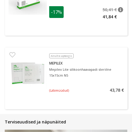
50,41 €
-17%
nõuan
Tavalin
41,84 €
Ainult e-apteegis
MEPILEX
Mepilex Lite silikoonhaavapadi steriilne
15x15cm N5
43,78 €
(Läbimüüdud)
Terviseuudised ja näpunäited