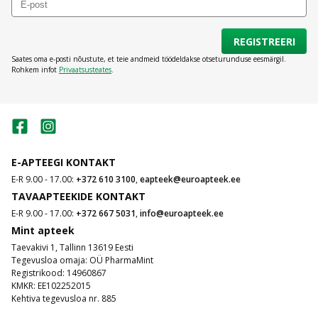
REGISTREERI
Saates oma e-posti nõustute, et teie andmeid töödeldakse otseturunduse eesmärgil.
Rohkem infot
Privaatsusteates
.
E-APTEEGI KONTAKT
E-R 9.00 - 17.00:
+372 610 3100
,
eapteek@euroapteek.ee
TAVAAPTEEKIDE KONTAKT
E-R 9.00 - 17.00:
+372 667 5031
,
info@euroapteek.ee
Mint apteek
Taevakivi 1, Tallinn 13619 Eesti
Tegevusloa omaja: OÜ PharmaMint
Registrikood: 14960867
KMKR: EE102252015
Kehtiva tegevusloa nr. 885