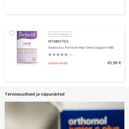
Ainult e-apteegis
VITABIOTICS
Vitabiotics Perfectil Hair Extra Support N60
(
1
)
Keskmine hinnang 5.00
Hinnangute arv 1
45,90 €
(Läbimüüdud)
Terviseuudised ja näpunäited