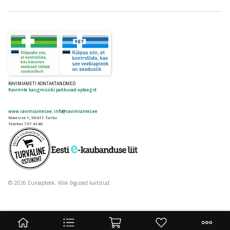
RAVIMIAMETI KONTAKTANDMED
Ravimite kaugmüüki pakkuvad apteegid
www.ravimiamet.ee
,
info@ravimiamet.ee
Nooruse 1, 50411 Tartu
Telefon 737 4140
© 2026 Euroapteek. Kõik õigused kaitstud.