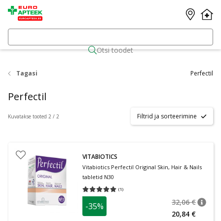
Otsi toodet
Tagasi
Perfectil
Perfectil
Filtrid ja sorteerimine
Kuvatakse tooted 2 / 2
VITABIOTICS
Vitabiotics Perfectil Original Skin, Hair & Nails
tabletid N30
(
1
)
Keskmine hinnang 5.00
Hinnangute arv 1
32,06 €
-35%
nõuan
Tavalin
20,84 €