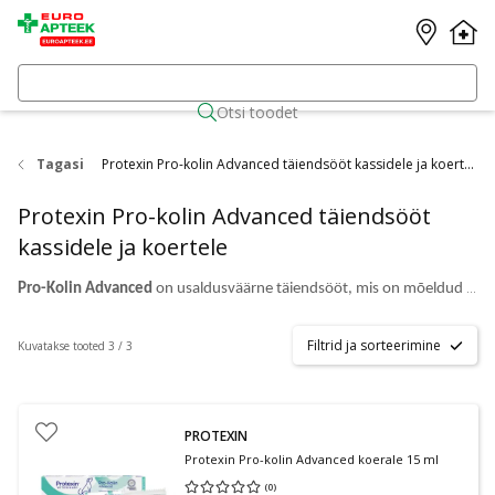
Otsi toodet
Tagasi
Protexin Pro-kolin Advanced täiendsööt kassidele ja koertele
Protexin Pro-kolin Advanced täiendsööt
kassidele ja koertele
Pro-Kolin Advanced
on usaldusväärne täiendsööt, mis on mõeldud seedetrakti toetamiseks kõhulahtisuse ja seedimisprobleemide korral. See aitab taastada soolestiku loomulikku tasakaalu ja toetada seedesüsteemi paranemist.
Filtrid ja sorteerimine
Kuvatakse tooted 3 / 3
PROTEXIN
Protexin Pro-kolin Advanced koerale 15 ml
(
0
)
Keskmine hinnang 0.00
Hinnangute arv 0