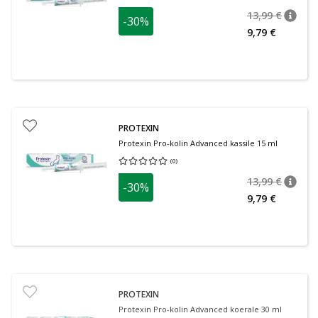
13,99 €
-30%
nõuan
Tavalin
9,79 €
PROTEXIN
Protexin Pro-kolin Advanced kassile 15 ml
(
0
)
Keskmine hinnang 0.00
Hinnangute arv 0
13,99 €
-30%
nõuan
Tavalin
9,79 €
PROTEXIN
Protexin Pro-kolin Advanced koerale 30 ml