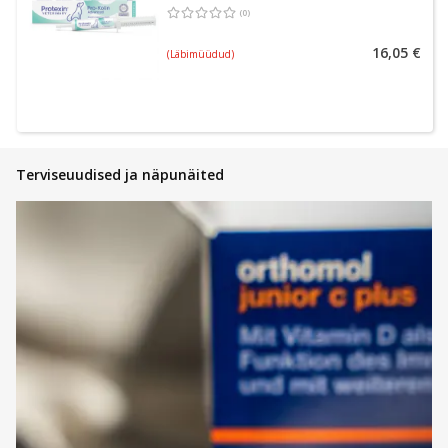
(
0
)
Keskmine hinnang 0.00
Hinnangute arv 0
16,05 €
(Läbimüüdud)
Terviseuudised ja näpunäited