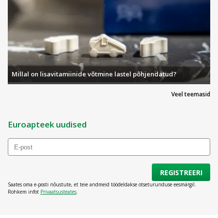
Millal on lisavitamiinide võtmine lastel põhjendatud?
Veel teemasid
Euroapteek uudised
REGISTREERI
Saates oma e-posti nõustute, et teie andmeid töödeldakse otseturunduse eesmärgil.
Rohkem infot
Privaatsusteates
.