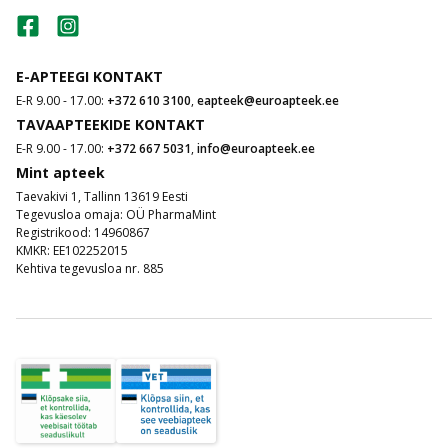
E-APTEEGI KONTAKT
E-R 9.00 - 17.00:
+372 610 3100
,
eapteek@euroapteek.ee
TAVAAPTEEKIDE KONTAKT
E-R 9.00 - 17.00:
+372 667 5031
,
info@euroapteek.ee
Mint apteek
Taevakivi 1, Tallinn 13619 Eesti
Tegevusloa omaja: OÜ PharmaMint
Registrikood: 14960867
KMKR: EE102252015
Kehtiva tegevusloa nr. 885