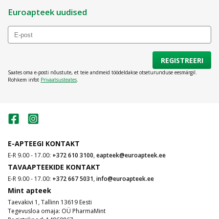
Euroapteek uudised
REGISTREERI
Saates oma e-posti nõustute, et teie andmeid töödeldakse otseturunduse eesmärgil.
Rohkem infot
Privaatsusteates
.
E-APTEEGI KONTAKT
E-R 9.00 - 17.00:
+372 610 3100
,
eapteek@euroapteek.ee
TAVAAPTEEKIDE KONTAKT
E-R 9.00 - 17.00:
+372 667 5031
,
info@euroapteek.ee
Mint apteek
Taevakivi 1, Tallinn 13619 Eesti
Tegevusloa omaja: OÜ PharmaMint