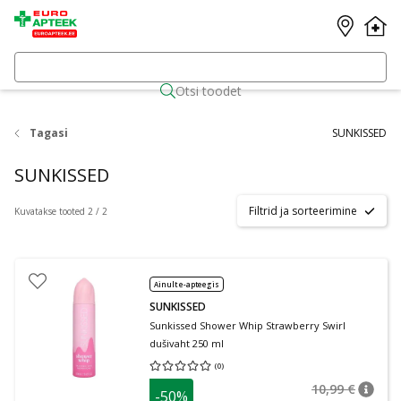
Otsi toodet
Tagasi
SUNKISSED
SUNKISSED
Filtrid ja sorteerimine
Kuvatakse tooted 2 / 2
Ainult e-apteegis
SUNKISSED
Sunkissed Shower Whip Strawberry Swirl
dušivaht 250 ml
(
0
)
Keskmine hinnang 0.00
Hinnangute arv 0
10,99 €
-50%
nõuan
Tavalin