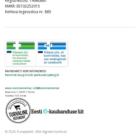
Registrikood: 14960867
KMKR: EE102252015
Kehtiva tegevusloa nr. 885
RAVIMIAMETI KONTAKTANDMED
Ravimite kaugmüüki pakkuvad apteegid
www.ravimiamet.ee
,
info@ravimiamet.ee
Nooruse 1, 50411 Tartu
Telefon 737 4140
© 2026 Euroapteek. Kõik õigused kaitstud.