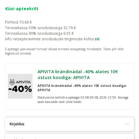
Küsi apteekrilt
Piirhind
70.66
€
Tervisekassa 50% soodustusega
32.76
€
Tervisekassa 90% soodustusega
6.55
€
Info retseptiravimite soodustuste tingimuste kohta
siit
E-apteegis pakutavad hinnad võivad erineda tavaapteegi hindadest.
Toote pilt võib
tegelikust erineda.
APIVITA brändinädal -40% alates 10€
ostust koodiga: APIVITA
APIVITA brändinädal -40% alates 10€ ostust koodiga:
APIVITA
Pakkumine kehtib e-apteegis 03.08-09.08.2026 23:59. Korraga
saab kasutada vaid ühte koodi.
Kirjeldus