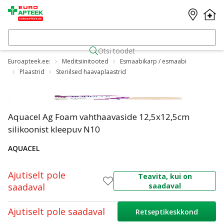
Otsi toodet
Euroapteek.ee:
Meditsiinitooted
Esmaabikarp / esmaabi
Plaastrid
Steriilsed haavaplaastrid
Aquacel Ag Foam vahthaavaside 12,5x12,5cm
silikoonist kleepuv N10
AQUACEL
Ajutiselt pole
Teavita, kui on
saadaval
saadaval
Ajutiselt pole saadaval
Retseptikeskkond