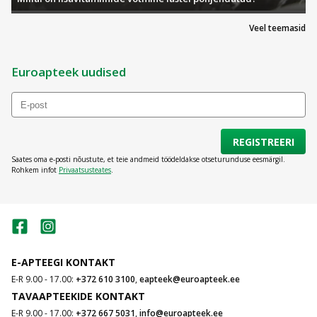
Veel teemasid
Euroapteek uudised
REGISTREERI
Saates oma e-posti nõustute, et teie andmeid töödeldakse otseturunduse eesmärgil.
Rohkem infot
Privaatsusteates
.
E-APTEEGI KONTAKT
E-R 9.00 - 17.00:
+372 610 3100
,
eapteek@euroapteek.ee
TAVAAPTEEKIDE KONTAKT
E-R 9.00 - 17.00:
+372 667 5031
,
info@euroapteek.ee