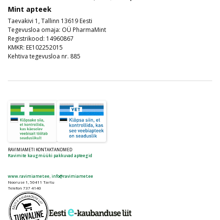
Mint apteek
Taevakivi 1, Tallinn 13619 Eesti
Tegevusloa omaja: OÜ PharmaMint
Registrikood: 14960867
KMKR: EE102252015
Kehtiva tegevusloa nr. 885
RAVIMIAMETI KONTAKTANDMED
Ravimite kaugmüüki pakkuvad apteegid
www.ravimiamet.ee
,
info@ravimiamet.ee
Nooruse 1, 50411 Tartu
Telefon 737 4140