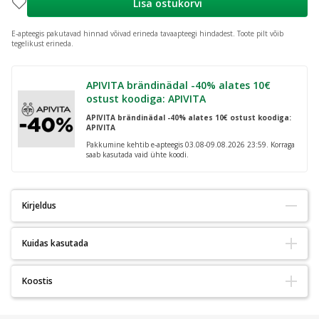
Lisa ostukorvi
E-apteegis pakutavad hinnad võivad erineda tavaapteegi hindadest.
Toote pilt võib
tegelikust erineda.
APIVITA brändinädal -40% alates 10€
ostust koodiga: APIVITA
APIVITA brändinädal -40% alates 10€ ostust koodiga:
APIVITA
Pakkumine kehtib e-apteegis 03.08-09.08.2026 23:59. Korraga
saab kasutada vaid ühte koodi.
Kirjeldus
Kuidas kasutada
Õrn, niisutav piim imikute ja laste tundliku naha igapäevaseks
hoolduseks.
Kandke puhtale kuivatatud keha nahale, masseerige õrnalt kuni
Koostis
imendumiseni. Sobib igapäevaseks kasutamiseks.
Piim, millel on äärmiselt õrn, niisutav toime, imendub kiiresti ega
jäta kleepuvustunnet. Tugevdab naha loomulikku kaitsebarjääri,
Aqua (Water), Glycerin Caprylic/Capric Triglyceride, Glyceryl
Hoiatused: