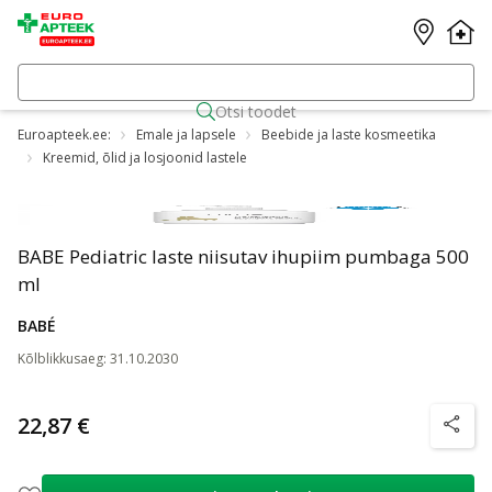
Otsi toodet
Euroapteek.ee:
Emale ja lapsele
Beebide ja laste kosmeetika
Kreemid, õlid ja losjoonid lastele
BABE Pediatric laste niisutav ihupiim pumbaga 500
ml
BABÉ
Kõlblikkusaeg
:
31.10.2030
22,87 €
nõuanne