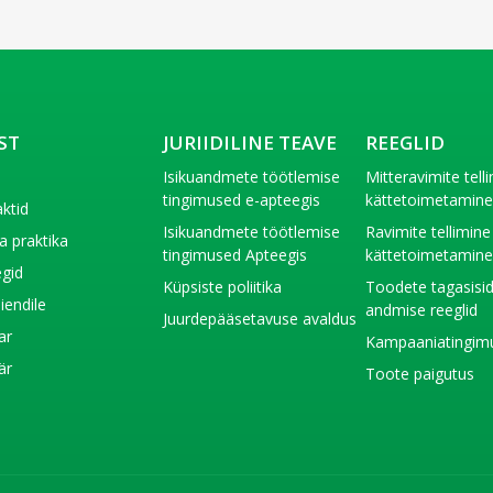
ST
JURIIDILINE TEAVE
REEGLID
t
Isikuandmete töötlemise
Mitteravimite tell
tingimused e-apteegis
kättetoimetamin
ktid
Isikuandmete töötlemise
Ravimite tellimine
a praktika
tingimused Apteegis
kättetoimetamin
gid
Küpsiste poliitika
Toodete tagasisi
liendile
andmise reeglid
Juurdepääsetavuse avaldus
ar
Kampaaniatingim
är
Toote paigutus