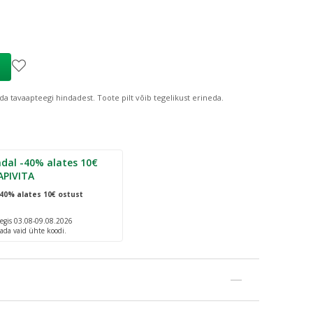
ind
:
3,68 €
da tavaapteegi hindadest.
Toote pilt võib tegelikust erineda.
dal -40% alates 10€
APIVITA
40% alates 10€ ostust
egis 03.08-09.08.2026
ada vaid ühte koodi.