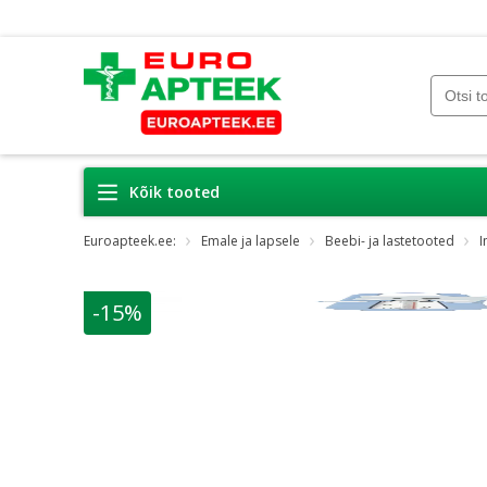
Kõik tooted
Euroapteek.ee:
Emale ja lapsele
Beebi- ja lastetooted
I
-15%