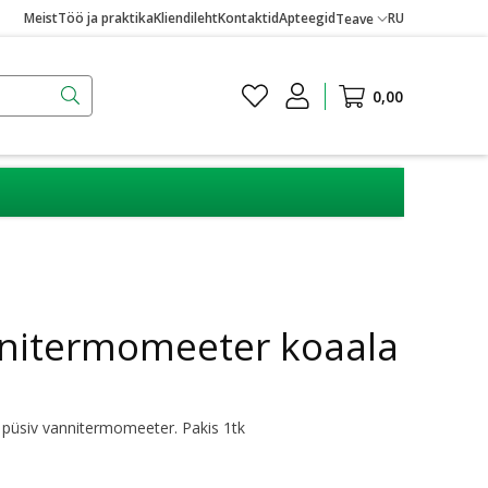
Meist
Töö ja praktika
Kliendileht
Kontaktid
Apteegid
RU
Teave
0,00
nitermomeeter koaala
 püsiv vannitermomeeter. Pakis 1tk