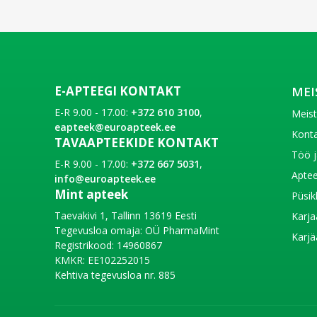
E-APTEEGI KONTAKT
MEI
E-R 9.00 - 17.00:
+372 610 3100
,
Meis
eapteek@euroapteek.ee
Konta
TAVAAPTEEKIDE KONTAKT
Töö j
E-R 9.00 - 17.00:
+372 667 5031
,
Aptee
info@euroapteek.ee
Mint apteek
Püsik
Taevakivi 1, Tallinn 13619 Eesti
Karja
Tegevusloa omaja: OÜ PharmaMint
Karjä
Registrikood: 14960867
KMKR: EE102252015
Kehtiva tegevusloa nr. 885