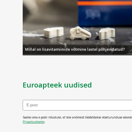
Millal on lisavitamiinide võtmine lastel põhjendatud?
Euroapteek uudised
Saates oma e-posti nõustute, et teie andmeid töödeldakse otseturunduse eesmä
Privaatsusteates
.