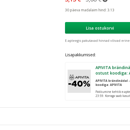
nõuanne
Tavaline h
30 päeva madalaim hind
:
3.13
Lisa ostukorvi
E-apteegis pakutavad hinnad võivad erine
Lisapakkumised:
APIVITA brändinä
ostust koodiga: 
APIVITA brändinädal -
koodiga: APIVITA
Pakkumine kehtib e-apte
23:59. Korraga saab kasut