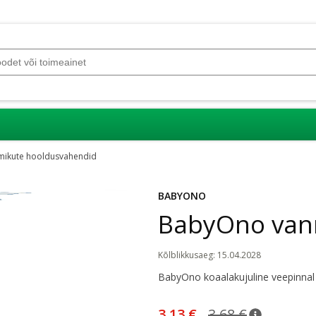
mikute hooldusvahendid
BABYONO
BabyOno van
Kõlblikkusaeg
:
15.04.2028
BabyOno koaalakujuline veepinnal
3,13 €
3,68 €