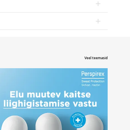
oma beebi jaoks.
utu.
Veel teemasid