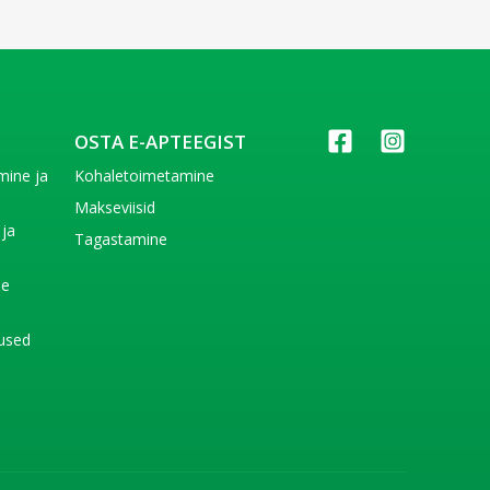
OSTA E-APTEEGIST
imine ja
Kohaletoimetamine
e
Makseviisid
 ja
Tagastamine
e
de
used