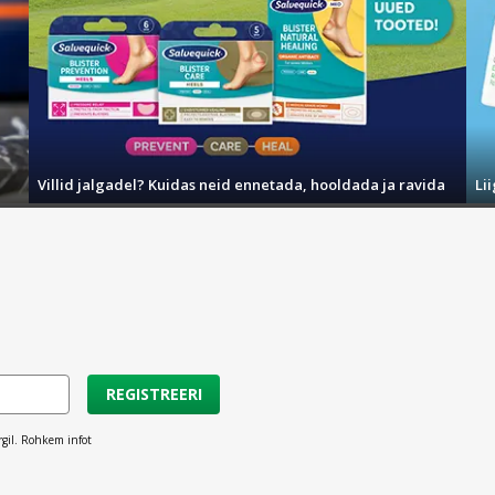
Villid jalgadel? Kuidas neid ennetada, hooldada ja ravida
Li
REGISTREERI
rgil. Rohkem infot