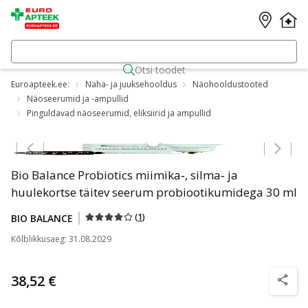
Otsi toodet
Euroapteek.ee:
Naha- ja juuksehooldus
Näohooldustooted
Näoseerumid ja -ampullid
Pinguldavad näoseerumid, eliksiirid ja ampullid
Jäta karussell vahele
Bio Balance Probiotics miimika‑, silma‑ ja
huulekortse täitev seerum probiootikumidega 30 ml
(
1
)
BIO BALANCE
Kõlblikkusaeg
:
31.08.2029
38,52 €
nõuanne