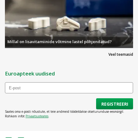
Millal on lisavitamiinide võtmine lastel põhjendatud?
Veel teemasid
Euroapteek uudised
REGISTREERI
Saates oma e-posti nõustute, et teie andmeid töödeldakse otseturunduse eesmärgil.
Rohkem infot
Privaatsusteates
.