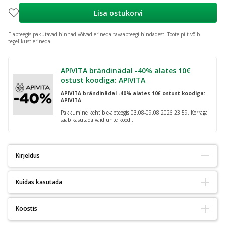
Lisa ostukorvi
E-apteegis pakutavad hinnad võivad erineda tavaapteegi hindadest.
Toote pilt võib
tegelikust erineda.
APIVITA brändinädal -40% alates 10€
ostust koodiga: APIVITA
APIVITA brändinädal -40% alates 10€ ostust koodiga:
APIVITA
Pakkumine kehtib e-apteegis 03.08-09.08.2026 23:59. Korraga
saab kasutada vaid ühte koodi.
Kirjeldus
Kuidas kasutada
Aitab naha tekstuuri visuaalselt ühtlustada ja toetab naha
loomulikku niiskustaset näo miimikapiirkondades.
Tupsutage (ärge masseerige) väike kogus seerumit otse kortsudele,
Koostis
kuni kortsud on täitunud. Ärge liigutage 2 minuti jooksul. Kandke
Miimikajoonte ja silma- ning huuleümbruse hooldusseerum on