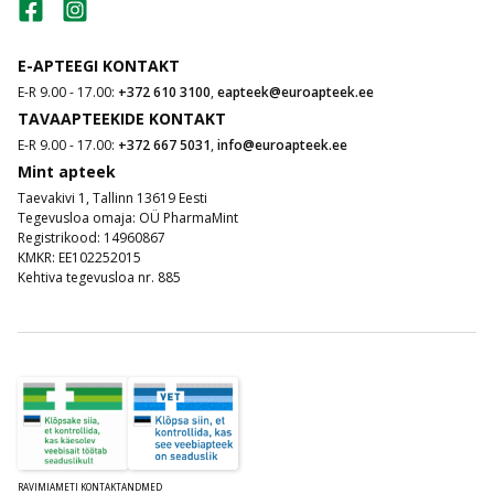
E-APTEEGI KONTAKT
E-R 9.00 - 17.00:
+372 610 3100
,
eapteek@euroapteek.ee
TAVAAPTEEKIDE KONTAKT
E-R 9.00 - 17.00:
+372 667 5031
,
info@euroapteek.ee
Mint apteek
Taevakivi 1, Tallinn 13619 Eesti
Tegevusloa omaja: OÜ PharmaMint
Registrikood: 14960867
KMKR: EE102252015
Kehtiva tegevusloa nr. 885
RAVIMIAMETI KONTAKTANDMED