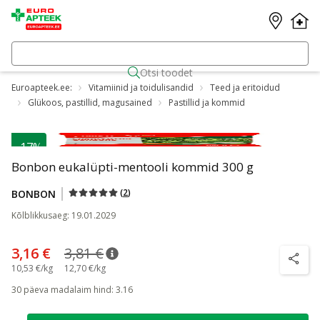
Otsi toodet
Euroapteek.ee:
Vitamiinid ja toidulisandid
Teed ja eritoidud
Glükoos, pastillid, magusained
Pastillid ja kommid
-17%
Bonbon eukalüpti-mentooli kommid 300 g
(
2
)
BONBON
Kõlblikkusaeg
:
19.01.2029
3,16 €
3,81 €
nõuanne
Tavaline hind
:
3,81 €
nõuanne
10,53 €/kg
12,70 €/kg
30 päeva madalaim hind
:
3.16