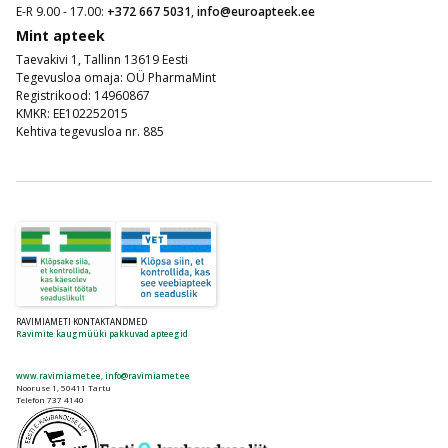
E-R 9.00 - 17.00:
+372 667 5031
,
info@euroapteek.ee
Mint apteek
Taevakivi 1, Tallinn 13619 Eesti
Tegevusloa omaja: OÜ PharmaMint
Registrikood: 14960867
KMKR: EE102252015
Kehtiva tegevusloa nr. 885
RAVIMIAMETI KONTAKTANDMED
Ravimite kaugmüüki pakkuvad apteegid
www.ravimiamet.ee
,
info@ravimiamet.ee
Nooruse 1, 50411 Tartu
Telefon 737 4140