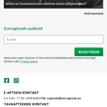
Millal on lisavitamiinide võtmine lastel põhjendatud?
Veel teemasid
Euroapteek uudised
REGISTREERI
Saates oma e-posti nõustute, et teie andmeid töödeldakse otseturunduse eesmärgil.
Rohkem infot
Privaatsusteates
.
E-APTEEGI KONTAKT
E-R 9.00 - 17.00:
+372 610 3100
,
eapteek@euroapteek.ee
TAVAAPTEEKIDE KONTAKT