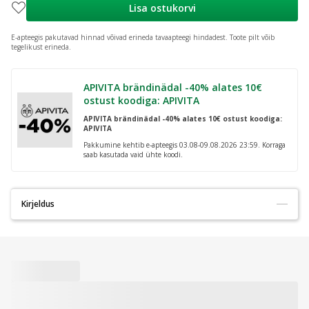
Lisa ostukorvi
E-apteegis pakutavad hinnad võivad erineda tavaapteegi hindadest.
Toote pilt võib
tegelikust erineda.
APIVITA brändinädal -40% alates 10€
ostust koodiga: APIVITA
APIVITA brändinädal -40% alates 10€ ostust koodiga:
APIVITA
Pakkumine kehtib e-apteegis 03.08-09.08.2026 23:59. Korraga
saab kasutada vaid ühte koodi.
Kirjeldus
Kurgukommid mentooli ja eukalüptiekstraktiga
Päritoluriik: Saksamaa
Koostisosad: glükoosisiirup, suhkur, eukalüptiõli, mentool. Toode