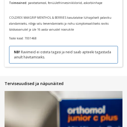
Toimeained:
paratsetamool, fenüülefriinvesinikkloriid, askorbiinhape
COLDREX MAXGRIP MENTHOL & BERRIES kasutatakse lühiajaliselt palaviku
alandamiseks, nõrga valu leevendamiseks ja nohu sümptomaatiliseks raviks
täiskasvanutel ja üle 16 aasta vanustel noorukite
Toote kood:
7001468
NB!
Ravimeid ei osteta tagasi ja neid saab apteeki tagastada
ainult hävitamiseks.
Terviseuudised ja näpunäited