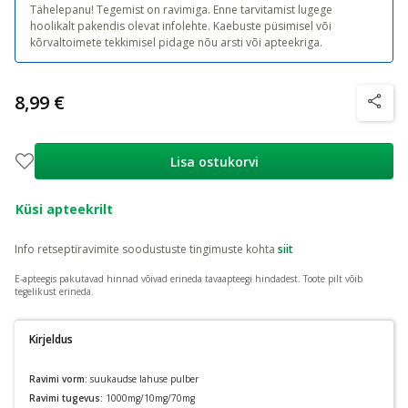
Tähelepanu! Tegemist on ravimiga. Enne tarvitamist lugege
hoolikalt pakendis olevat infolehte. Kaebuste püsimisel või
kõrvaltoimete tekkimisel pidage nõu arsti või apteekriga.
8,99 €
nõuanne
Lisa ostukorvi
Küsi apteekrilt
Info retseptiravimite soodustuste tingimuste kohta
siit
E-apteegis pakutavad hinnad võivad erineda tavaapteegi hindadest.
Toote pilt võib
tegelikust erineda.
Kirjeldus
Ravimi vorm:
suukaudse lahuse pulber
Ravimi tugevus:
1000mg/10mg/70mg