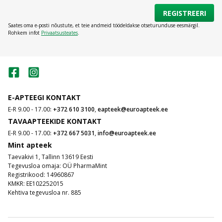
REGISTREERI
Saates oma e-posti nõustute, et teie andmeid töödeldakse otseturunduse eesmärgil.
Rohkem infot
Privaatsusteates
.
E-APTEEGI KONTAKT
E-R 9.00 - 17.00:
+372 610 3100
,
eapteek@euroapteek.ee
TAVAAPTEEKIDE KONTAKT
E-R 9.00 - 17.00:
+372 667 5031
,
info@euroapteek.ee
Mint apteek
Taevakivi 1, Tallinn 13619 Eesti
Tegevusloa omaja: OÜ PharmaMint
Registrikood: 14960867
KMKR: EE102252015
Kehtiva tegevusloa nr. 885