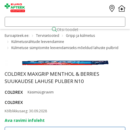
Otsi toodet
Euroapteek.ee:
Tervisetooted
Gripp ja külmetus
Külmetusnähtude leevendamine
Külmetuse sümptomite leevendamiseks mõeldud lahuste pulbrid
COLDREX MAXGRIP MENTHOL & BERRIES
SUUKAUDSE LAHUSE PULBER N10
COLDREX
Käsimüügiravim
COLDREX
Kõlblikkusaeg
:
30.09.2028
Ava ravimi infoleht