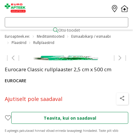
Otsi toodet
Euroapteek.ee:
Meditsiinitooted
Esmaabikarp / esmaabi
Plaastrid
Rullplaastrid
Jäta karussell vahele
Eurocare Classic rullplaaster 2,5 cm x 500 cm
EUROCARE
Ajutiselt pole saadaval
nõuanne
Teavita, kui on saadaval
E-apteegis pakutavad hinnad võivad erineda tavaapteegi hindadest.
Toote pilt võib