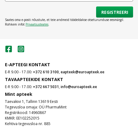
REGISTREERI
Saates oma e-posti nõustute, et teie andmeid töödeldakse otseturunduse eesmärgil.
Rohkem infot
Privaatsusteates
.
E-APTEEGI KONTAKT
E-R 9.00 - 17.00:
+372 610 3100
,
eapteek@euroapteek.ee
TAVAAPTEEKIDE KONTAKT
E-R 9.00 - 17.00:
+372 667 5031
,
info@euroapteek.ee
Mint apteek
Taevakivi 1, Tallinn 13619 Eesti
Tegevusloa omaja: OÜ PharmaMint
Registrikood: 14960867
KMKR: EE102252015
Kehtiva tegevusloa nr. 885