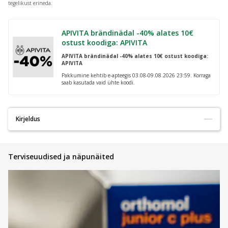
tegelikust erineda.
APIVITA brändinädal -40% alates 10€
ostust koodiga: APIVITA
APIVITA brändinädal -40% alates 10€ ostust koodiga:
APIVITA
Pakkumine kehtib e-apteegis 03.08-09.08.2026 23:59. Korraga
saab kasutada vaid ühte koodi.
Kirjeldus
Rebitav rullteip 2,5 cm x 250 cm.
Terviseuudised ja näpunäited
Fikseeriv rullteip tagab nahasõbraliku haardumise sidemetele,
haavapatjadele, kompressidele ja meditsiiniseadmetele.
Toote kood:
7011757