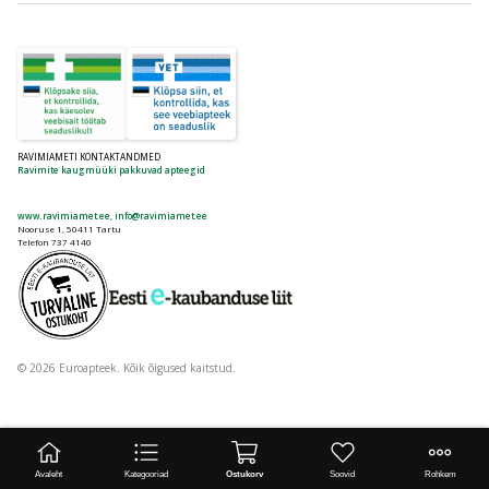
RAVIMIAMETI KONTAKTANDMED
Ravimite kaugmüüki pakkuvad apteegid
www.ravimiamet.ee
,
info@ravimiamet.ee
Nooruse 1, 50411 Tartu
Telefon 737 4140
© 2026 Euroapteek. Kõik õigused kaitstud.
Avaleht
Kategooriad
Ostukorv
Soovid
Rohkem