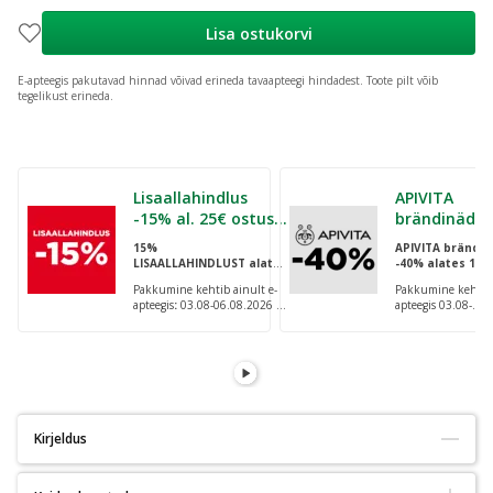
Lisa ostukorvi
E-apteegis pakutavad hinnad võivad erineda tavaapteegi hindadest.
Toote pilt võib
tegelikust erineda.
Jäta karussell vahele
Lisaallahindlus
APIVITA
-15% al. 25€ ostust
brändinädal
koodiga EPAEV
-40% alates
15%
APIVITA brändin
ostust koodi
LISAALLAHINDLUST
alates
-40% alates 10€
25€ ostust koodiga:
APIVITA
ostust koodiga:
Pakkumine kehtib ainult e-
Pakkumine kehtib 
EPAEV
APIVITA
apteegis
:
03.08-06.08.2026
apteegis 03.08-
23:59 v.a ravimite
09.08.2026
ostule. Lisaks tasuta tarne
23:59. Korraga saa
Omniva pakiautomaatidesse!
kasutada vaid üht
koodi.
Kirjeldus