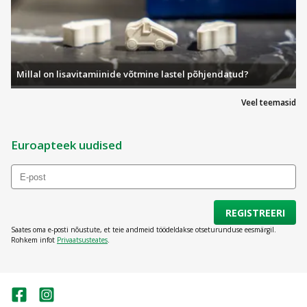
Millal on lisavitamiinide võtmine lastel põhjendatud?
Veel teemasid
Euroapteek uudised
REGISTREERI
Saates oma e-posti nõustute, et teie andmeid töödeldakse otseturunduse eesmärgil.
Rohkem infot
Privaatsusteates
.