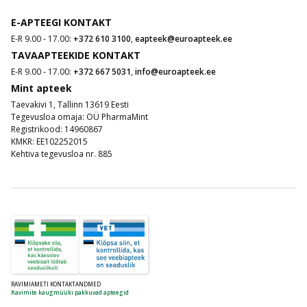
E-APTEEGI KONTAKT
E-R 9.00 - 17.00:
+372 610 3100
,
eapteek@euroapteek.ee
TAVAAPTEEKIDE KONTAKT
E-R 9.00 - 17.00:
+372 667 5031
,
info@euroapteek.ee
Mint apteek
Taevakivi 1, Tallinn 13619 Eesti
Tegevusloa omaja: OÜ PharmaMint
Registrikood: 14960867
KMKR: EE102252015
Kehtiva tegevusloa nr. 885
RAVIMIAMETI KONTAKTANDMED
Ravimite kaugmüüki pakkuvad apteegid