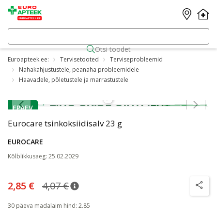
Otsi toodet
Euroapteek.ee:
Tervisetooted
Terviseprobleemid
Nahakahjustustele, peanaha probleemidele
Haavadele, põletustele ja marrastustele
Jäta karussell vahele
EPAEV
nõuanne
Eurocare tsinkoksiidisalv 23 g
-30%
EUROCARE
Kõlblikkusaeg
:
25.02.2029
2,85 €
4,07 €
nõuanne
Tavaline hind
:
4,07 €
nõuanne
30 päeva madalaim hind
:
2.85