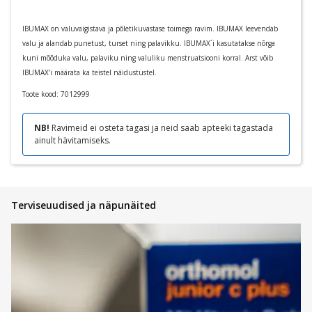
IBUMAX on valuvaigistava ja põletikuvastase toimega ravim. IBUMAX leevendab
valu ja alandab punetust, turset ning palavikku. IBUMAX´i kasutatakse nõrga
kuni mõõduka valu, palaviku ning valuliku menstruatsiooni korral. Arst võib
IBUMAX’i määrata ka teistel näidustustel.
Toote kood:
7012999
NB!
Ravimeid ei osteta tagasi ja neid saab apteeki tagastada
ainult hävitamiseks.
Terviseuudised ja näpunäited