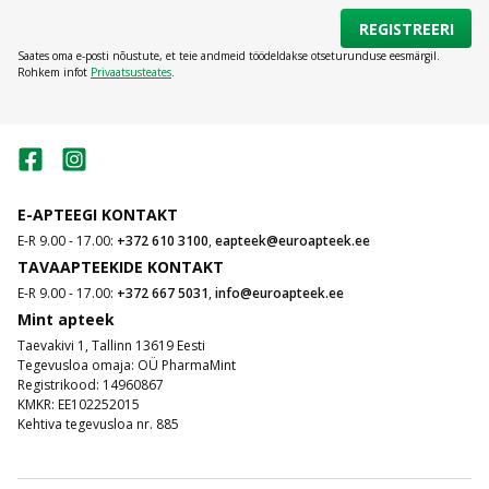
REGISTREERI
Saates oma e-posti nõustute, et teie andmeid töödeldakse otseturunduse eesmärgil.
Rohkem infot
Privaatsusteates
.
E-APTEEGI KONTAKT
E-R 9.00 - 17.00:
+372 610 3100
,
eapteek@euroapteek.ee
TAVAAPTEEKIDE KONTAKT
E-R 9.00 - 17.00:
+372 667 5031
,
info@euroapteek.ee
Mint apteek
Taevakivi 1, Tallinn 13619 Eesti
Tegevusloa omaja: OÜ PharmaMint
Registrikood: 14960867
KMKR: EE102252015
Kehtiva tegevusloa nr. 885