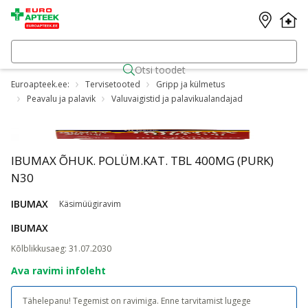
Otsi toodet
Euroapteek.ee:
Tervisetooted
Gripp ja külmetus
Peavalu ja palavik
Valuvaigistid ja palavikualandajad
IBUMAX ÕHUK. POLÜM.KAT. TBL 400MG (PURK)
N30
IBUMAX
Käsimüügiravim
IBUMAX
Kõlblikkusaeg
:
31.07.2030
Ava ravimi infoleht
Tähelepanu! Tegemist on ravimiga. Enne tarvitamist lugege