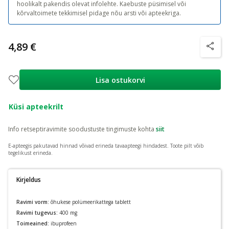
hoolikalt pakendis olevat infolehte. Kaebuste püsimisel või
kõrvaltoimete tekkimisel pidage nõu arsti või apteekriga.
4,89 €
nõuanne
Lisa ostukorvi
Küsi apteekrilt
Info retseptiravimite soodustuste tingimuste kohta
siit
E-apteegis pakutavad hinnad võivad erineda tavaapteegi hindadest.
Toote pilt võib
tegelikust erineda.
Kirjeldus
Ravimi vorm:
õhukese polümeerikattega tablett
Ravimi tugevus:
400 mg
Toimeained:
ibuprofeen