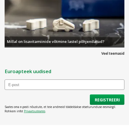
Millal on lisavitamiinide võtmine lastel põhjendatud?
Veel teemasid
Euroapteek uudised
REGISTREERI
Saates oma e-posti nõustute, et teie andmeid töödeldakse otseturunduse eesmärgil.
Rohkem infot
Privaatsusteates
.