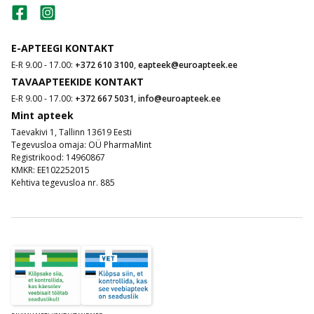
E-APTEEGI KONTAKT
E-R 9.00 - 17.00:
+372 610 3100
,
eapteek@euroapteek.ee
TAVAAPTEEKIDE KONTAKT
E-R 9.00 - 17.00:
+372 667 5031
,
info@euroapteek.ee
Mint apteek
Taevakivi 1, Tallinn 13619 Eesti
Tegevusloa omaja: OÜ PharmaMint
Registrikood: 14960867
KMKR: EE102252015
Kehtiva tegevusloa nr. 885