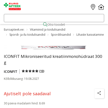
Otsi toodet
Euroapteek.ee:
Vitamiinid ja toidulisandid
Spordi- ja ilu toidulisandid
Spordilisandid
Lihaste kasvatamine
ICONFIT Mikroniseeritud kreatiinmonohüdraat 300
g
(
10
)
ICONFIT
Kõlblikkusaeg
:
19.08.2027
Ajutiselt pole saadaval
nõuanne
30 päeva madalaim hind
:
8.69