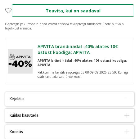
Teavita, kui on saadaval
E-apteegis pakutavad hinnad võivad erineda tavaapteegi hindadest.
Toote pilt võib
tegelikust erineda.
APIVITA brändinädal -40% alates 10€
ostust koodiga: APIVITA
APIVITA brändinädal -40% alates 10€ ostust koodiga:
APIVITA
Pakkumine kehtib e-apteegis 03.08-09.08.2026 23:59. Korraga
saab kasutada vaid ühte koodi.
Kirjeldus
Kuidas kasutada
Tõstab füüsilist suutlikkust lühiajaliste, suure intensiivsusega
pingutuste korral. Kasulik toime avaldub kui päevas tarbitakse 3 g
Tarbi 5g (1 kulbitäis) päevas u 300ml joogiga.
Koostis
kreatiini.