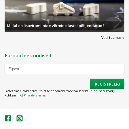
Millal on lisavitamiinide võtmine lastel põhjendatud?
Veel teemasid
Euroapteek uudised
REGISTREERI
Saates oma e-posti nõustute, et teie andmeid töödeldakse otseturunduse eesmärgil.
Rohkem infot
Privaatsusteates
.