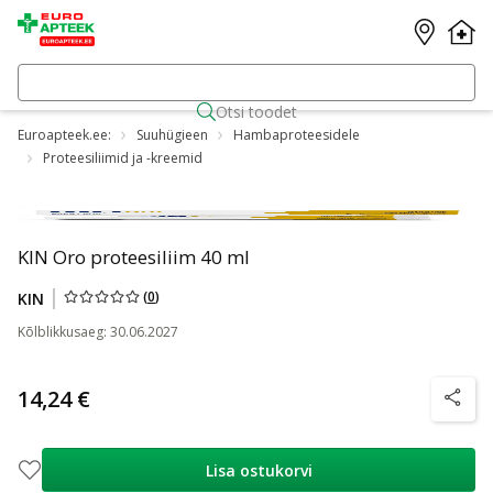
Otsi toodet
Euroapteek.ee:
Suuhügieen
Hambaproteesidele
Proteesiliimid ja -kreemid
KIN Oro proteesiliim 40 ml
(
0
)
KIN
Kõlblikkusaeg
:
30.06.2027
14,24 €
nõuanne
Lisa ostukorvi