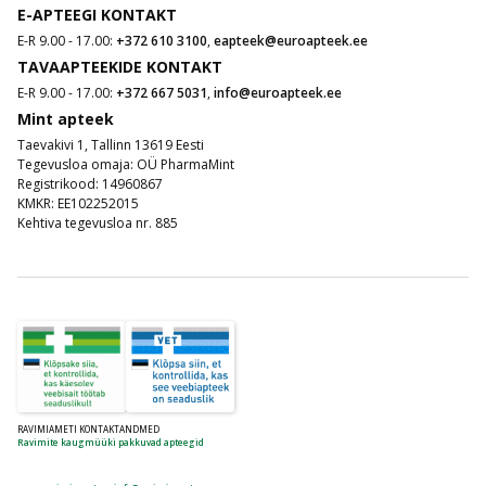
E-APTEEGI KONTAKT
E-R 9.00 - 17.00:
+372 610 3100
,
eapteek@euroapteek.ee
TAVAAPTEEKIDE KONTAKT
E-R 9.00 - 17.00:
+372 667 5031
,
info@euroapteek.ee
Mint apteek
Taevakivi 1, Tallinn 13619 Eesti
Tegevusloa omaja: OÜ PharmaMint
Registrikood: 14960867
KMKR: EE102252015
Kehtiva tegevusloa nr. 885
RAVIMIAMETI KONTAKTANDMED
Ravimite kaugmüüki pakkuvad apteegid