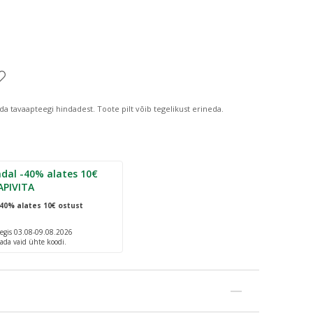
da tavaapteegi hindadest.
Toote pilt võib tegelikust erineda.
dal -40% alates 10€
APIVITA
40% alates 10€ ostust
egis 03.08-09.08.2026
ada vaid ühte koodi.