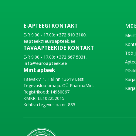
E-APTEEGI KONTAKT
MEI
E-R 9.00 - 17.00:
+372 610 3100
,
Meis
eapteek@euroapteek.ee
Konta
TAVAAPTEEKIDE KONTAKT
Töö j
E-R 9.00 - 17.00:
+372 667 5031
,
Aptee
info@euroapteek.ee
Mint apteek
Püsik
Taevakivi 1, Tallinn 13619 Eesti
Karja
Tegevusloa omaja: OÜ PharmaMint
Karjä
Registrikood: 14960867
KMKR: EE102252015
Kehtiva tegevusloa nr. 885