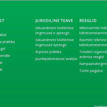
ST
JURIIDILINE TEAVE
REEGLID
t
Isikuandmete töötlemise
Mitteravimite tell
tingimused e-apteegis
kättetoimetamin
ktid
Isikuandmete töötlemise
Ravimite tellimine
a praktika
tingimused Apteegis
kättetoimetamin
gid
Küpsiste poliitika
Toodete tagasisi
liendile
andmise reeglid
Juurdepääsetavuse avaldus
ar
Kampaaniatingim
är
Toote paigutus
RAVIMIA