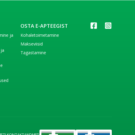
OSTA E-APTEEGIST
imine ja
Kohaletoimetamine
e
Makseviisid
 ja
Tagastamine
e
de
used
METI KONTAKTANDMED