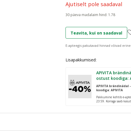
Ajutiselt pole saadaval
30 päeva madalaim hind
:
1.78
Teavita, kui on saadaval
E-apteegis pakutavad hinnad võivad erine
Lisapakkumised:
APIVITA brändinä
ostust koodiga: 
APIVITA brändinädal -
koodiga: APIVITA
Pakkumine kehtib e-apte
23:59. Korraga saab kasut