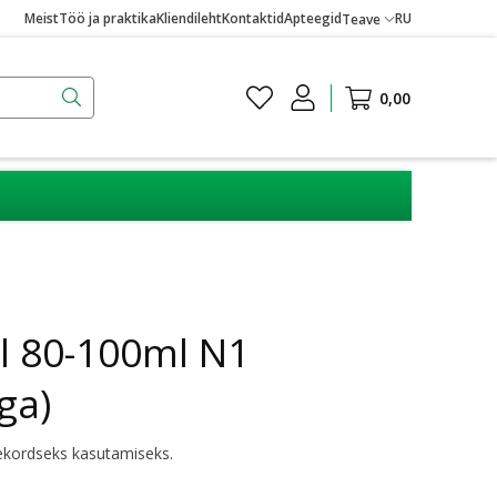
Meist
Töö ja praktika
Kliendileht
Kontaktid
Apteegid
RU
Teave
0,00
l 80-100ml N1
ga)
ekordseks kasutamiseks.