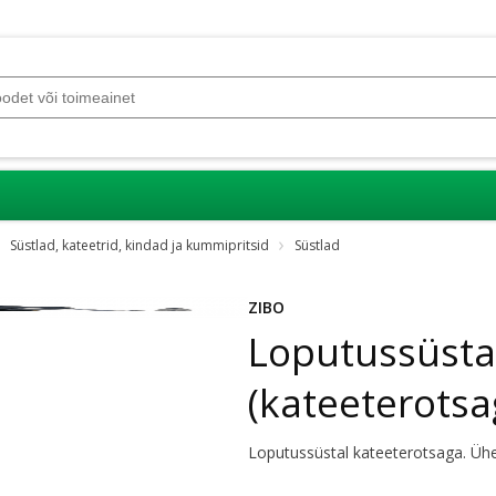
Süstlad, kateetrid, kindad ja kummipritsid
Süstlad
ZIBO
Loputussüsta
(kateeterotsa
Loputussüstal kateeterotsaga. Üh