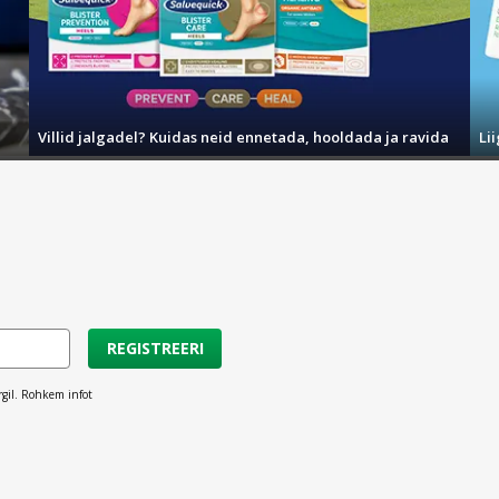
Villid jalgadel? Kuidas neid ennetada, hooldada ja ravida
Li
REGISTREERI
rgil. Rohkem infot