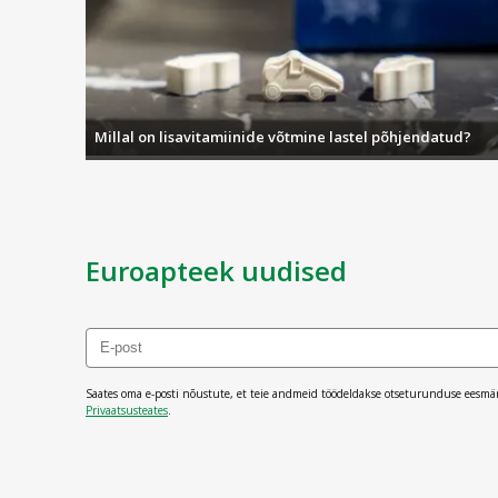
Millal on lisavitamiinide võtmine lastel põhjendatud?
Euroapteek uudised
Saates oma e-posti nõustute, et teie andmeid töödeldakse otseturunduse eesmä
Privaatsusteates
.