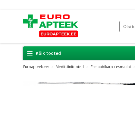
Kõik tooted
Euroapteek.ee:
Meditsiinitooted
Esmaabikarp / esmaabi