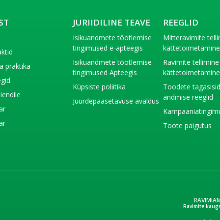
ST
JURIIDILINE TEAVE
REEGLID
t
Isikuandmete töötlemise
Mitteravimite tell
tingimused e-apteegis
kättetoimetamin
ktid
Isikuandmete töötlemise
Ravimite tellimine
a praktika
tingimused Apteegis
kättetoimetamin
gid
Küpsiste poliitika
Toodete tagasisi
liendile
andmise reeglid
Juurdepääsetavuse avaldus
ar
Kampaaniatingim
är
Toote paigutus
RAVIMIA
Ravimite kaug