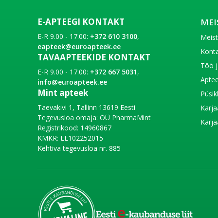
E-APTEEGI KONTAKT
MEI
E-R 9.00 - 17.00:
+372 610 3100
,
Meis
eapteek@euroapteek.ee
Konta
TAVAAPTEEKIDE KONTAKT
Töö j
E-R 9.00 - 17.00:
+372 667 5031
,
Aptee
info@euroapteek.ee
Mint apteek
Püsik
Taevakivi 1, Tallinn 13619 Eesti
Karja
Tegevusloa omaja: OÜ PharmaMint
Karjä
Registrikood: 14960867
KMKR: EE102252015
Kehtiva tegevusloa nr. 885