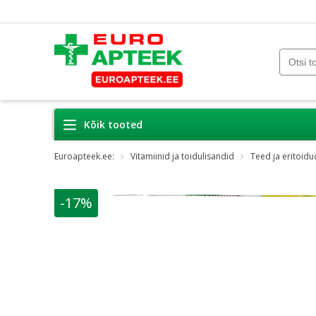
Kõik tooted
Euroapteek.ee:
Vitamiinid ja toidulisandid
Teed ja eritoidu
-17%