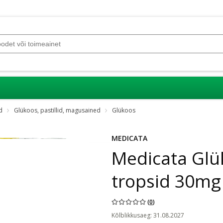
d
Glükoos, pastillid, magusained
Glükoos
MEDICATA
Medicata Glü
tropsid 30mg
(
0
)
Kõlblikkusaeg
:
31.08.2027