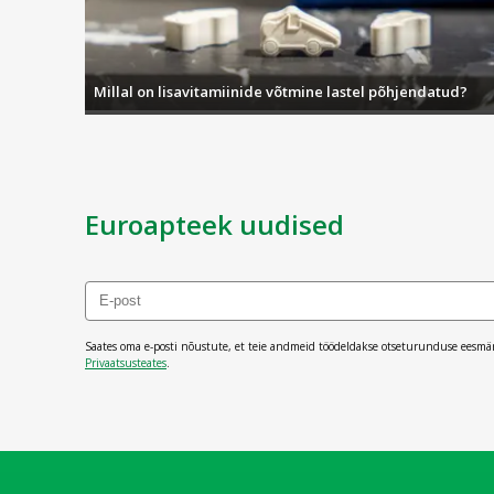
Millal on lisavitamiinide võtmine lastel põhjendatud?
Euroapteek uudised
Saates oma e-posti nõustute, et teie andmeid töödeldakse otseturunduse eesmä
Privaatsusteates
.