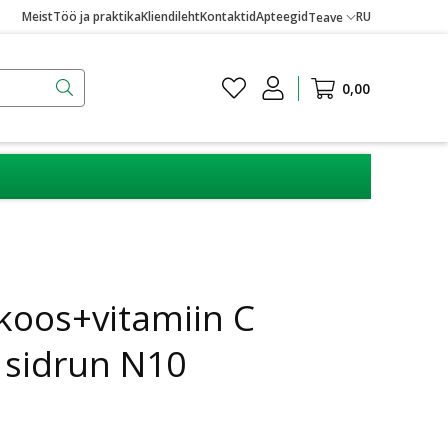
Meist
Töö ja praktika
Kliendileht
Kontaktid
Apteegid
RU
Teave
0,00
koos+vitamiin C
 sidrun N10