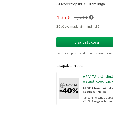
Glükoositropsid, C-vitamiiniga
1,35 €
1,63 €
nõuanne
Tavaline h
30 päeva madalaim hind
:
1.35
Lisa ostukorvi
E-apteegis pakutavad hinnad võivad erine
Lisapakkumised:
APIVITA brändinä
ostust koodiga: 
APIVITA brändinädal -
koodiga: APIVITA
Pakkumine kehtib e-apte
23:59. Korraga saab kasut