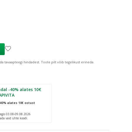
ind
:
1,63 €
da tavaapteegi hindadest.
Toote pilt võib tegelikust erineda.
dal -40% alates 10€
APIVITA
40% alates 10€ ostust
egis 03.08-09.08.2026
ada vaid ühte koodi.