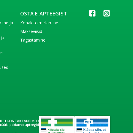
OSTA E-APTEEGIST
imine ja
Kohaletoimetamine
e
Makseviisid
 ja
Tagastamine
e
de
used
METI KONTAKTANDMED
müüki pakkuvad apteegid