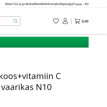
Meist
Töö ja praktika
Kliendileht
Kontaktid
Apteegid
RU
Teave
0,00
koos+vitamiin C
 vaarikas N10