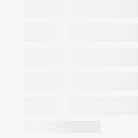
Turustaja: Miecys-Pharm OÜ. OÜ Pärnu mnt. 501, La
Päritoluriik
Leedu
Toote kood:
477068485208