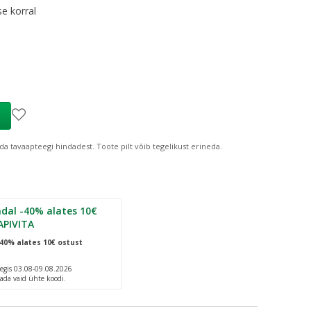
se korral
ind
:
1,63 €
da tavaapteegi hindadest.
Toote pilt võib tegelikust erineda.
dal -40% alates 10€
APIVITA
40% alates 10€ ostust
egis 03.08-09.08.2026
ada vaid ühte koodi.