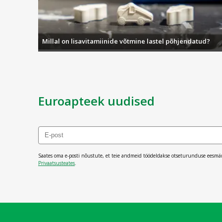
Millal on lisavitamiinide võtmine lastel põhjendatud?
Euroapteek uudised
Saates oma e-posti nõustute, et teie andmeid töödeldakse otseturunduse eesmä
Privaatsusteates
.