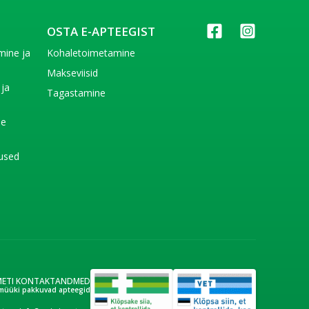
OSTA E-APTEEGIST
imine ja
Kohaletoimetamine
e
Makseviisid
 ja
Tagastamine
e
de
used
METI KONTAKTANDMED
müüki pakkuvad apteegid