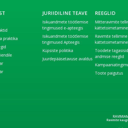
ST
JURIIDILINE TEAVE
REEGLID
t
Isikuandmete töötlemise
Mitteravimite tell
tingimused e-apteegis
kättetoimetamin
ktid
Isikuandmete töötlemise
Ravimite tellimine
a praktika
tingimused Apteegis
kättetoimetamin
gid
Küpsiste poliitika
Toodete tagasisi
liendile
andmise reeglid
Juurdepääsetavuse avaldus
ar
Kampaaniatingim
är
Toote paigutus
RAVIMIA
Ravimite kaug