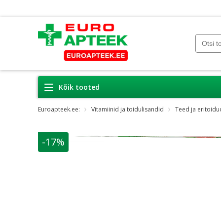
Kõik tooted
Euroapteek.ee:
Vitamiinid ja toidulisandid
Teed ja eritoidu
-17%