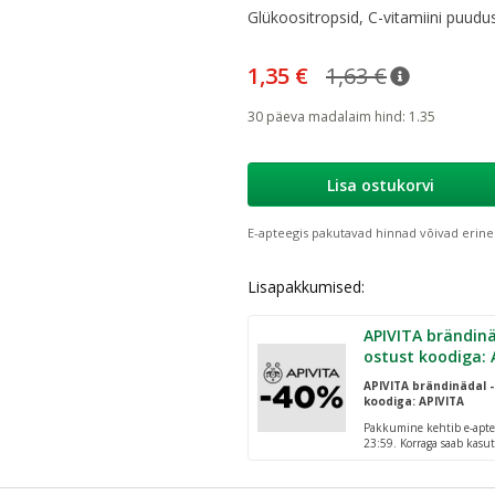
Glükoositropsid, C-vitamiini puudu
1,35 €
1,63 €
nõuanne
Tavaline h
30 päeva madalaim hind
:
1.35
Lisa ostukorvi
E-apteegis pakutavad hinnad võivad erine
Lisapakkumised:
APIVITA brändinä
ostust koodiga: 
APIVITA brändinädal -
koodiga: APIVITA
Pakkumine kehtib e-apte
23:59. Korraga saab kasut