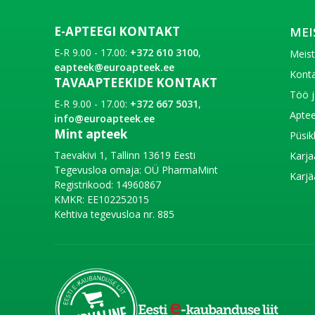
E-APTEEGI KONTAKT
MEI
E-R 9.00 - 17.00:
+372 610 3100
,
Meis
eapteek@euroapteek.ee
Konta
TAVAAPTEEKIDE KONTAKT
Töö j
E-R 9.00 - 17.00:
+372 667 5031
,
Aptee
info@euroapteek.ee
Mint apteek
Püsik
Taevakivi 1, Tallinn 13619 Eesti
Karja
Tegevusloa omaja: OÜ PharmaMint
Karjä
Registrikood: 14960867
KMKR: EE102252015
Kehtiva tegevusloa nr. 885