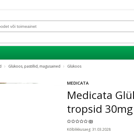
d
Glükoos, pastillid, magusained
Glükoos
MEDICATA
Medicata Glü
tropsid 30mg
(
0
)
Kõlblikkusaeg
:
31.03.2028