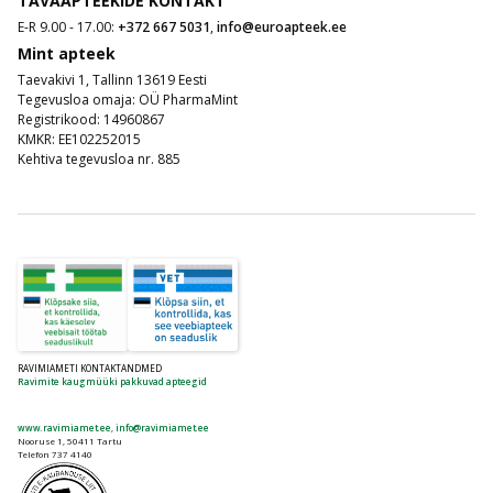
TAVAAPTEEKIDE KONTAKT
E-R 9.00 - 17.00:
+372 667 5031
,
info@euroapteek.ee
Mint apteek
Taevakivi 1, Tallinn 13619 Eesti
Tegevusloa omaja: OÜ PharmaMint
Registrikood: 14960867
KMKR: EE102252015
Kehtiva tegevusloa nr. 885
RAVIMIAMETI KONTAKTANDMED
Ravimite kaugmüüki pakkuvad apteegid
www.ravimiamet.ee
,
info@ravimiamet.ee
Nooruse 1, 50411 Tartu
Telefon 737 4140