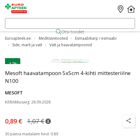
Otsi toodet
Euroapteek.ee:
Meditsiinitooted
Esmaabikarp / esmaabi
Side, marli ja vatt
Vatt ja haavatampoonid
-17%
Mesoft haavatampoon 5x5cm 4-kihti mittesteriilne
N100
MESOFT
Kõlblikkusaeg
:
28.09.2028
0,89 €
1,07 €
nõuanne
Tavaline hind
:
1,07 €
nõuanne
30 päeva madalaim hind
:
0.89