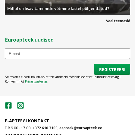
Rootsi
Millal on lisavitamiinide võtmine lastel põhjendatud?
Toote kood:
733243075030
Veel teemasid
Euroapteek uudised
REGISTREERI
Saates oma e-posti nõustute, et teie andmeid töödeldakse otseturunduse eesmärgil.
Rohkem infot
Privaatsusteates
.
E-APTEEGI KONTAKT
E-R 9.00 - 17.00:
+372 610 3100
,
eapteek@euroapteek.ee