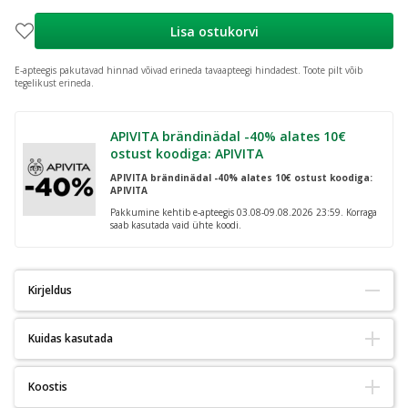
Lisa ostukorvi
E-apteegis pakutavad hinnad võivad erineda tavaapteegi hindadest.
Toote pilt võib
tegelikust erineda.
APIVITA brändinädal -40% alates 10€
ostust koodiga: APIVITA
APIVITA brändinädal -40% alates 10€ ostust koodiga:
APIVITA
Pakkumine kehtib e-apteegis 03.08-09.08.2026 23:59. Korraga
saab kasutada vaid ühte koodi.
Kirjeldus
Kuidas kasutada
Pehme, absorbeeriv lausmaterjalist tampoon Mölnlycke Health
Carelt.
Kasutamine:
Koostis
Mesoft tuleb fikseerida sobivate fikseerivate vahenditega näiteks
Mesoft sobib kasutamiseks niisutatuna (soolalahustega) või/ja