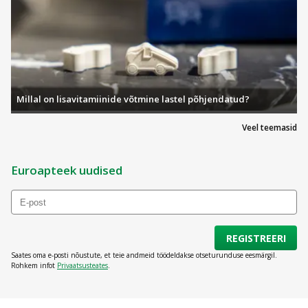
Millal on lisavitamiinide võtmine lastel põhjendatud?
Veel teemasid
Euroapteek uudised
REGISTREERI
Saates oma e-posti nõustute, et teie andmeid töödeldakse otseturunduse eesmärgil.
Rohkem infot
Privaatsusteates
.