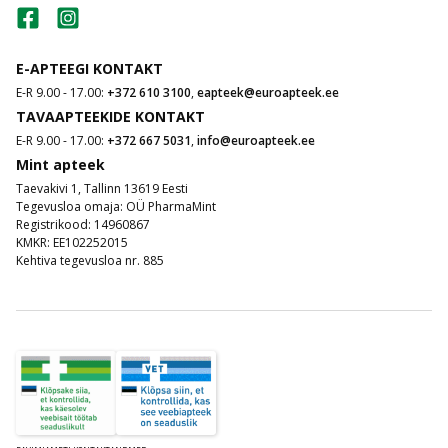
E-APTEEGI KONTAKT
E-R 9.00 - 17.00:
+372 610 3100
,
eapteek@euroapteek.ee
TAVAAPTEEKIDE KONTAKT
E-R 9.00 - 17.00:
+372 667 5031
,
info@euroapteek.ee
Mint apteek
Taevakivi 1, Tallinn 13619 Eesti
Tegevusloa omaja: OÜ PharmaMint
Registrikood: 14960867
KMKR: EE102252015
Kehtiva tegevusloa nr. 885