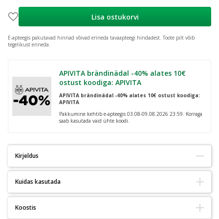
Lisa ostukorvi
E-apteegis pakutavad hinnad võivad erineda tavaapteegi hindadest.
Toote pilt võib
tegelikust erineda.
APIVITA brändinädal -40% alates 10€
ostust koodiga: APIVITA
APIVITA brändinädal -40% alates 10€ ostust koodiga:
APIVITA
Pakkumine kehtib e-apteegis 03.08-09.08.2026 23:59. Korraga
saab kasutada vaid ühte koodi.
Kirjeldus
Kuidas kasutada
Toidulisand B-grupi vitamiinidega.
Täiskasvanutele 1 tablett 1–2 korda päevas koos veega alla neelata.
Multi-B Strong sisaldab B-vitamiine, mis osalevad peaaegu kõigis
Koostis
organismi ainevahetusprotsessides. Nad etendavad olulist osa