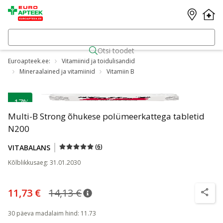
Otsi toodet
Euroapteek.ee:
Vitamiinid ja toidulisandid
Mineraalained ja vitamiinid
Vitamiin B
-17%
Multi-B Strong õhukese polümeerkattega tabletid
N200
(
6
)
VITABALANS
Kõlblikkusaeg
:
31.01.2030
11,73 €
14,13 €
nõuanne
Tavaline hind
:
14,13 €
nõuanne
30 päeva madalaim hind
:
11.73