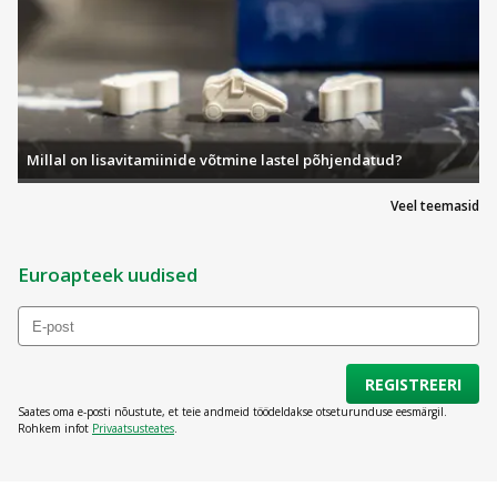
Millal on lisavitamiinide võtmine lastel põhjendatud?
Veel teemasid
Euroapteek uudised
REGISTREERI
Saates oma e-posti nõustute, et teie andmeid töödeldakse otseturunduse eesmärgil.
Rohkem infot
Privaatsusteates
.