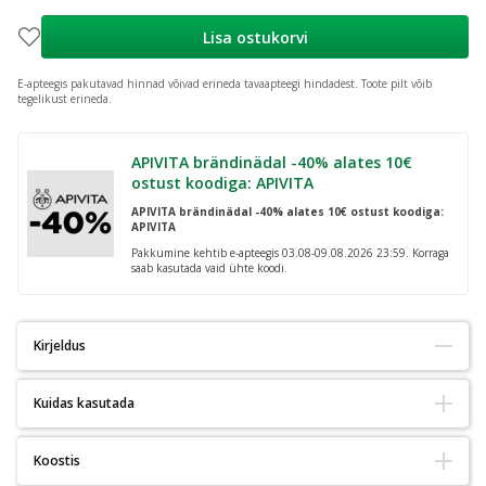
Lisa ostukorvi
E-apteegis pakutavad hinnad võivad erineda tavaapteegi hindadest.
Toote pilt võib
tegelikust erineda.
APIVITA brändinädal -40% alates 10€
ostust koodiga: APIVITA
APIVITA brändinädal -40% alates 10€ ostust koodiga:
APIVITA
Pakkumine kehtib e-apteegis 03.08-09.08.2026 23:59. Korraga
saab kasutada vaid ühte koodi.
Kirjeldus
Kuidas kasutada
SVR SPIRIAL EXTRÊME intensiivne antiperspirant liigse ja ekstreemse
kaenlaaluste higistamise korral. Tõhus juba pärast esimest
Algfaas: kandke 1–2 kihti vastavale piirkonnale 3 päeva järjest,
Koostis
kasutuskorda. Hüpoallergeenne, sobib väga tundlikule nahale.
hommikul või õhtul, puhtale ja kuivale nahale. Enne riietumist