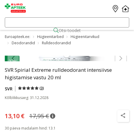
Otsi toodet
Euroapteek.ee:
Hügieenitarbed
Hügieenitarvikud
Deodorandid
Rulldeodorandid
Jäta karussell vahele
-27%
SVR Spirial Extreme rulldeodorant intensiivse
higistamise vastu 20 ml
(
3
)
SVR
Kõlblikkusaeg
:
31.12.2028
13,10 €
17,95 €
nõuanne
Tavaline hind
:
17,95 €
nõuanne
30 päeva madalaim hind
:
13.1