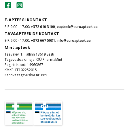
E-APTEEGI KONTAKT
E-R 9.00 - 17.00:
+372 610 3100
,
eapteek@euroapteek.ee
TAVAAPTEEKIDE KONTAKT
E-R 9.00 - 17.00:
+372 667 5031
,
info@euroapteek.ee
Mint apteek
Taevakivi 1, Tallinn 13619 Eesti
Tegevusloa omaja: OÜ PharmaMint
Registrikood: 14960867
KMKR: EE102252015
Kehtiva tegevusloa nr. 885