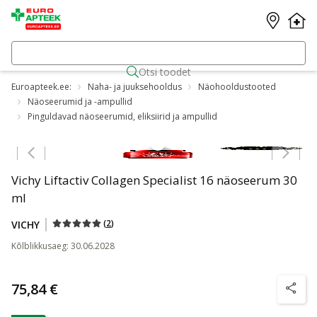
Otsi toodet
Euroapteek.ee:
Naha- ja juuksehooldus
Näohooldustooted
Näoseerumid ja -ampullid
Pinguldavad näoseerumid, eliksiirid ja ampullid
Jäta karussell vahele
Vichy Liftactiv Collagen Specialist 16 näoseerum 30
ml
(
2
)
VICHY
Kõlblikkusaeg
:
30.06.2028
75,84 €
nõuanne