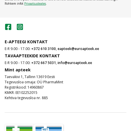
Rohkem infot
Privaatsusteates
.
E-APTEEGI KONTAKT
E-R 9.00 - 17.00:
+372 610 3100
,
eapteek@euroapteek.ee
TAVAAPTEEKIDE KONTAKT
E-R 9.00 - 17.00:
+372 667 5031
,
info@euroapteek.ee
Mint apteek
Taevakivi 1, Tallinn 13619 Eesti
Tegevusloa omaja: OÜ PharmaMint
Registrikood: 14960867
KMKR: EE102252015
Kehtiva tegevusloa nr. 885