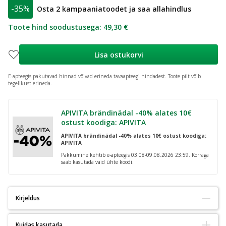
-35%
Osta 2 kampaaniatoodet ja saa allahindlus
Toote hind soodustusega
:
49,30 €
Lisa ostukorvi
E-apteegis pakutavad hinnad võivad erineda tavaapteegi hindadest.
Toote pilt võib
tegelikust erineda.
APIVITA brändinädal -40% alates 10€
ostust koodiga: APIVITA
APIVITA brändinädal -40% alates 10€ ostust koodiga:
APIVITA
Pakkumine kehtib e-apteegis 03.08-09.08.2026 23:59. Korraga
saab kasutada vaid ühte koodi.
Kirjeldus
Kuidas kasutada