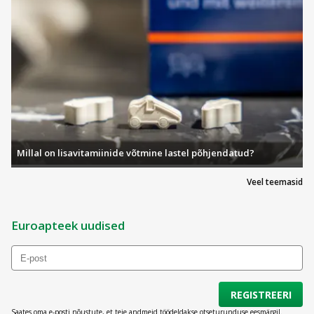
Millal on lisavitamiinide võtmine lastel põhjendatud?
Veel teemasid
Euroapteek uudised
REGISTREERI
Saates oma e-posti nõustute, et teie andmeid töödeldakse otseturunduse eesmärgil.