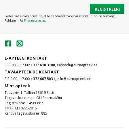
REGISTREERI
Saates oma e-posti nõustute, et teie andmeid töödeldakse otseturunduse eesmärgil.
Rohkem infot
Privaatsusteates
.
E-APTEEGI KONTAKT
E-R 9.00 - 17.00:
+372 610 3100
,
eapteek@euroapteek.ee
TAVAAPTEEKIDE KONTAKT
E-R 9.00 - 17.00:
+372 667 5031
,
info@euroapteek.ee
Mint apteek
Taevakivi 1, Tallinn 13619 Eesti
Tegevusloa omaja: OÜ PharmaMint
Registrikood: 14960867
KMKR: EE102252015
Kehtiva tegevusloa nr. 885