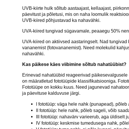
UVB-kiirte hulk sõltub aastaajast, kellaajast, piirko
päevitust ja põletusi, mis on naha loomulik reaktsio
UVB-kiired põhjustavad ka nahavähki.
UVA-kiired tungivad sügavamale, peaaegu 50% nend
UVA-kiired on aktiivsed aastaringselt. Nad tungivad 
vananemist (fotovananemist). Need molekulid kahjus
nahavähki.
Kas päikese käes viibimine sõltub nahatüübist?
Erinevad nahatüübid reageerivad päikesevalgusele eri
on määratletud fototüüpide klassifikatsiooniga. Foto
Fototüüpe on kokku kuus. Need jagunevad nahatooni,
ja päevituse kalduvuse järgi.
I fototüüp: väga hele nahk (punapead), põleb al
II fototüüp: hele nahk, põleb sageli, võib sa
III fototüüp: nahavärv varieerub, aga üldiselt
IV fototüüp: keskmise tumedusega nahk, põleb 