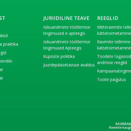
ST
JURIIDILINE TEAVE
REEGLID
t
Isikuandmete töötlemise
Mitteravimite tell
tingimused e-apteegis
kättetoimetamin
ktid
Isikuandmete töötlemise
Ravimite tellimine
a praktika
tingimused Apteegis
kättetoimetamin
gid
Küpsiste poliitika
Toodete tagasisi
liendile
andmise reeglid
Juurdepääsetavuse avaldus
ar
Kampaaniatingim
är
Toote paigutus
RAVIMIA
Ravimite kaug