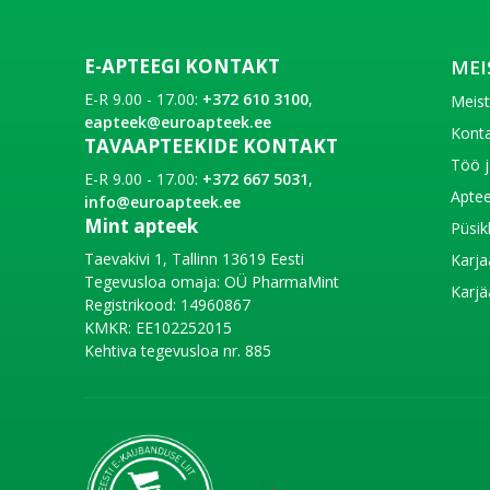
E-APTEEGI KONTAKT
MEI
E-R 9.00 - 17.00:
+372 610 3100
,
Meis
eapteek@euroapteek.ee
Konta
TAVAAPTEEKIDE KONTAKT
Töö j
E-R 9.00 - 17.00:
+372 667 5031
,
Aptee
info@euroapteek.ee
Mint apteek
Püsik
Taevakivi 1, Tallinn 13619 Eesti
Karja
Tegevusloa omaja: OÜ PharmaMint
Karjä
Registrikood: 14960867
KMKR: EE102252015
Kehtiva tegevusloa nr. 885