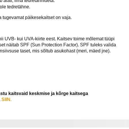
 alati, ilma tedretähnideta.
ole tedretähne.
eda tugevamat päikesekaitset on vaja.
i UVB- kui UVA-kiirte eest. Kaitsev toime mõlemat tüüpi
set näitab SPF (Sun Protection Factor). SPF tuleks valida
nsiivsuse taset, mis sõltub asukohast (meri, mäed jne).
vastu kaitsvaid keskmise ja kõrge kaitsega
a
SIIN.