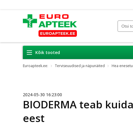
Kõik tooted
Euroapteek.ee:
Terviseuudised ja näpunäited
Hea enesetu
2024-05-30 16:23:00
BIODERMA teab kuidas
eest