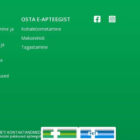
OSTA E-APTEEGIST
imine ja
Kohaletoimetamine
e
Makseviisid
 ja
Tagastamine
e
de
used
METI KONTAKTANDMED
müüki pakkuvad apteegid