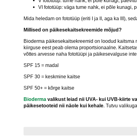
V fototüüp: tume nahk, ei põle kunagi, päevitub
VI fototüüp: väga tume nahk, ei põle kunagi, p
Mida heledam on fototüüp (eriti I ja II, aga ka III), s
Millised on päikesekaitsekreemide mõjud?
Bioderma päikesekaitsekreemid on loodud kaitsma ni
kiirguse eest peab olema proportsionaalne. Kaitseta
võttes arvesse naha fototüüpi ja päikesevalguse inte
SPF 15 = madal
SPF 30 = keskmine kaitse
SPF 50+ = kõrge kaitse
Bioderma
valikust leiad nii UVA- kui UVB-kiirte 
päikesetooteid nii näole kui kehale
. Tutvu valikug