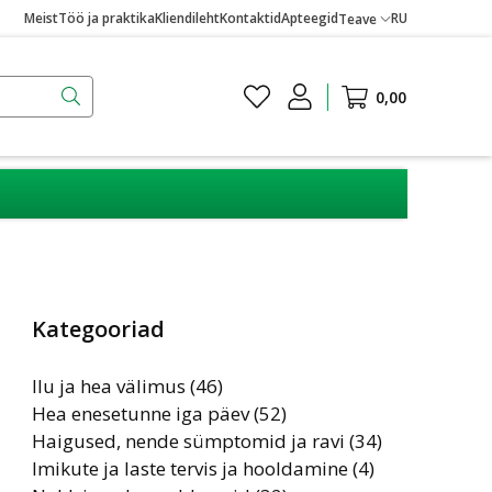
Meist
Töö ja praktika
Kliendileht
Kontaktid
Apteegid
RU
Teave
0,00
Kategooriad
Ilu ja hea välimus (46)
Hea enesetunne iga päev (52)
Haigused, nende sümptomid ja ravi (34)
Imikute ja laste tervis ja hooldamine (4)