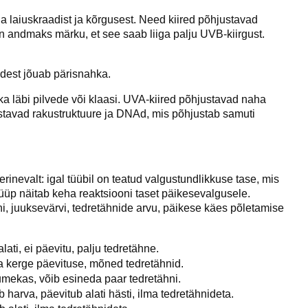
nna laiuskraadist ja kõrgusest. Need kiired põhjustavad
on andmaks märku, et see saab liiga palju UVB-kiirgust.
est jõuab pärisnahka.
ka läbi pilvede või klaasi. UVA-kiired põhjustavad naha
tavad rakustruktuure ja DNAd, mis põhjustab samuti
nevalt: igal tüübil on teatud valgustundlikkuse tase, mis
tüüp näitab keha reaktsiooni taset päikesevalgusele.
 juuksevärvi, tedretähnide arvu, päikese käes põletamise
ati, ei päevitu, palju tedretähne.
ada kerge päevituse, mõned tedretähnid.
 jumekas, võib esineda paar tedretähni.
harva, päevitub alati hästi, ilma tedretähnideta.