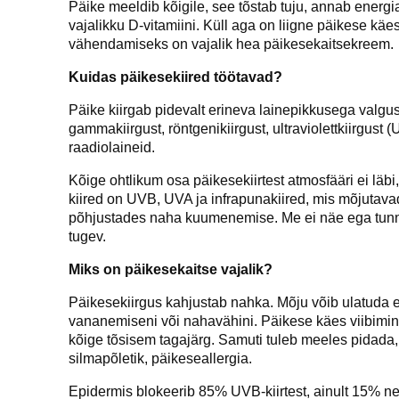
Päike meeldib kõigile, see tõstab tuju, annab energi
vajalikku D-vitamiini. Küll aga on liigne päikese käe
vähendamiseks on vajalik hea päikesekaitsekreem.
Kuidas päikesekiired töötavad?
Päike kiirgab pidevalt erineva lainepikkusega valgus
gammakiirgust, röntgenikiirgust, ultraviolettkiirgust
raadiolaineid.
Kõige ohtlikum osa päikesekiirtest atmosfääri ei läb
kiired on UVB, UVA ja infrapunakiired, mis mõjutava
põhjustades naha kuumenemise. Me ei näe ega tunne
tugev.
Miks on päikesekaitse vajalik?
Päikesekiirgus kahjustab nahka. Mõju võib ulatuda e
vananemiseni või nahavähini. Päikese käes viibimi
kõige tõsisem tagajärg. Samuti tuleb meeles pidada, 
silmapõletik, päikeseallergia.
Epidermis blokeerib 85% UVB-kiirtest, ainult 15% ne