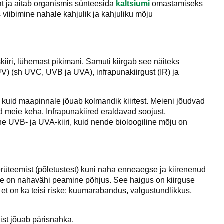
at ja aitab organismis sünteesida
kaltsiumi
omastamiseks
s viibimine nahale kahjulik ja kahjuliku mõju
kiiri, lühemast pikimani. Samuti kiirgab see näiteks
 (UV) (sh UVC, UVB ja UVA), infrapunakiirgust (IR) ja
i, kuid maapinnale jõuab kolmandik kiirtest. Meieni jõudvad
d meie keha. Infrapunakiired eraldavad soojust,
 UVB- ja UVA-kiiri, kuid nende bioloogiline mõju on
rüteemist (põletustest) kuni naha enneaegse ja kiirenenud
ne on nahavähi peamine põhjus. See haigus on kiirguse
et on ka teisi riske: kuumarabandus, valgustundlikkus,
ist jõuab pärisnahka.