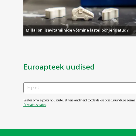
Millal on lisavitamiinide võtmine lastel põhjendatud?
Euroapteek uudised
Saates oma e-posti nõustute, et teie andmeid töödeldakse otseturunduse eesmä
Privaatsusteates
.