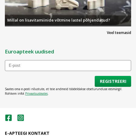
Millal on lisavitamiinide võtmine lastel põhjendatud?
Veel teemasid
Euroapteek uudised
REGISTREERI
Saates oma e-posti nõustute, et teie andmeid töödeldakse otseturunduse eesmärgil.
Rohkem infot
Privaatsusteates
.
E-APTEEGI KONTAKT