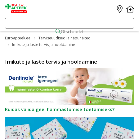
Otsi toodet
Euroapteek.ee:
Terviseuudised ja näpunäited
Imikute ja laste tervis ja hooldamine
Imikute ja laste tervis ja hooldamine
Kuidas valida geel hammastumise toetamiseks?