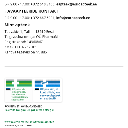
E-R 9.00 - 17.00:
+372 610 3100
,
eapteek@euroapteek.ee
TAVAAPTEEKIDE KONTAKT
E-R 9.00 - 17.00:
+372 667 5031
,
info@euroapteek.ee
Mint apteek
Taevakivi 1, Tallinn 13619 Eesti
Tegevusloa omaja: OÜ PharmaMint
Registrikood: 14960867
KMKR: EE102252015
Kehtiva tegevusloa nr. 885
RAVIMIAMETI KONTAKTANDMED
Ravimite kaugmüüki pakkuvad apteegid
www.ravimiamet.ee
,
info@ravimiamet.ee
Nooruse 1, 50411 Tartu