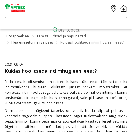
Otsi toodet
Euroapteek.ee:
Terviseuudised ja näpunäited
Hea enesetunne iga päev
Kuidas hoolitseda intiimhügieeni eest?
2021-09-07
Kuidas hoolitseda intiimhügieeni eest?
Enda eest hoolitsemisel on naised hakanud üha enam tähtsustama ka
intiimpiirkonna hügieeni olulisust. Järjest rohkem mõistetakse, et
korrektse intiimhooldusega välditakse paljusid võimalikke intiimpiirkonna
tervisehädasid nagu näiteks seenhaigused, vale pH tase mikroflooras,
kuivus või ebamugavustunne tupes.
Normaalse intiimhügieeni tarbeks on vajalik hoida allpool puhtust -
vahetada sagedalt aluspesu, kasutada õiget tualettpaberit ning pidev
pesu. Intiimpiirkonna pesemiseks soovitatakse kasutada leiget vett ning
õiget intiimpiirkonnale mõeldud pesuvahendit. Soovituslik on vältida
tavalise pesuseebi kasutamist, sest see võib kuivatada ja häirida tupe