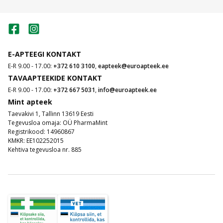
E-APTEEGI KONTAKT
E-R 9.00 - 17.00:
+372 610 3100
,
eapteek@euroapteek.ee
TAVAAPTEEKIDE KONTAKT
E-R 9.00 - 17.00:
+372 667 5031
,
info@euroapteek.ee
Mint apteek
Taevakivi 1, Tallinn 13619 Eesti
Tegevusloa omaja: OÜ PharmaMint
Registrikood: 14960867
KMKR: EE102252015
Kehtiva tegevusloa nr. 885