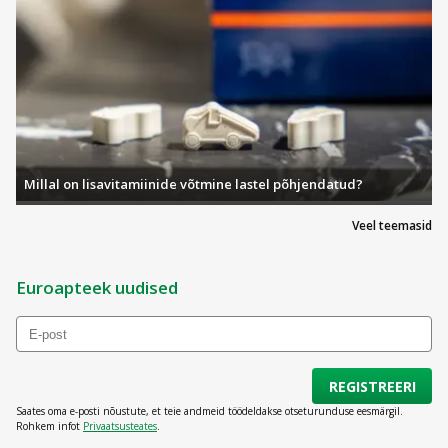
Millal on lisavitamiinide võtmine lastel põhjendatud?
Veel teemasid
Euroapteek uudised
REGISTREERI
Saates oma e-posti nõustute, et teie andmeid töödeldakse otseturunduse eesmärgil.
Rohkem infot
Privaatsusteates
.