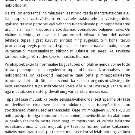
mikrofloorat.
Naistel on eriti tähtis intiimhügieeni eest hoolitseda mentsruatsiooni ajal,
kui tupp on vastuvõtlikum erinevatele bakteritele ja välisteguritele.
Igakuise rutiinse perioodi ajal väheneb tupes olevate piimhappebakterite
arv, mis annab mikroobidele soodsamad võimalused paljunemiseks. On
oluline märkida, et tavalised tampoonid võivad mõndadel naistel
tekitada tupes liigset kuivust, ärritust ning sügelust. Siin kohal tasub
proovida apteegis pakutavaid spetsiaalseid menstruaalanumaid, mis on
valmistatud meditsiinilisest silikoonist. Ühtlasi on need ka tavaliste
tampoonidega võrreldes keskkonnasäästlikumad.
Piimhappebakterite normaalne kogus tupes on oluline nende võime tõttu
toota piimhapet, mis reguleerib tupe pH taset. Normaalses tupe
mikroflooras on keskkond happeline tänu oma piimhappebakterite
toodetava laktaadi tõttu, mis samuti ka kaitseb organismi välistegurite
eest. Normaalne tupe mikrofloora võiks olla 4,5pH või isegi vähem. Küll
aga muutub see naistel pidevalt ning varieerub erinevas eas.
Tupe pH tase muutub ka peale seksuaalvahekorda, sest sperma pH tase
on leeliseline ning see tekitab olukorra, kus tupepõletikuks on
soodsamad võimalused arenemiseks. Õige intiimhügieeni juurde kuulub
mitte-püsipartneriga kondoomi kasutamine, soovituslik on ka alati enne
ja peale vahekorda pesta käed ning intiimpiirkond, et vältida bakterite
edasikandumist. Ühtlasi mõjutab pH taset ka hormonaalne kõikumine,
näiteks menopausi ajal. pH taseme muutuste korral leiab apteegi valikust