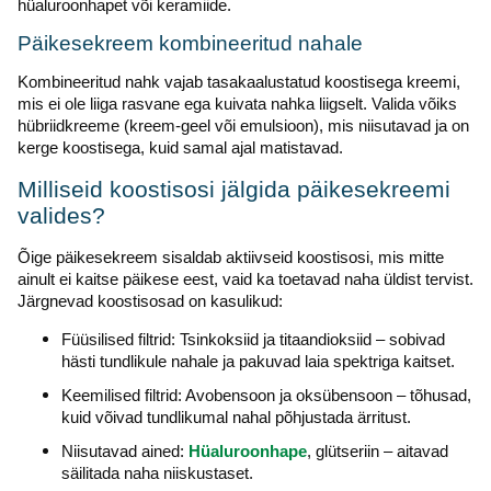
hüaluroonhapet või keramiide.
Päikesekreem kombineeritud nahale
Kombineeritud nahk vajab tasakaalustatud koostisega kreemi,
mis ei ole liiga rasvane ega kuivata nahka liigselt. Valida võiks
hübriidkreeme (kreem-geel või emulsioon), mis niisutavad ja on
kerge koostisega, kuid samal ajal matistavad.
Milliseid koostisosi jälgida päikesekreemi
valides?
Õige päikesekreem sisaldab aktiivseid koostisosi, mis mitte
ainult ei kaitse päikese eest, vaid ka toetavad naha üldist tervist.
Järgnevad koostisosad on kasulikud:
Füüsilised filtrid: Tsinkoksiid ja titaandioksiid – sobivad
hästi tundlikule nahale ja pakuvad laia spektriga kaitset.
Keemilised filtrid: Avobensoon ja oksübensoon – tõhusad,
kuid võivad tundlikumal nahal põhjustada ärritust.
Niisutavad ained:
Hüaluroonhape
, glütseriin – aitavad
säilitada naha niiskustaset.