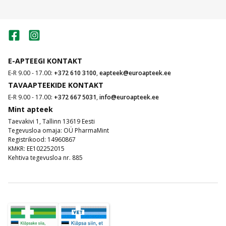
E-APTEEGI KONTAKT
E-R 9.00 - 17.00:
+372 610 3100
,
eapteek@euroapteek.ee
TAVAAPTEEKIDE KONTAKT
E-R 9.00 - 17.00:
+372 667 5031
,
info@euroapteek.ee
Mint apteek
Taevakivi 1, Tallinn 13619 Eesti
Tegevusloa omaja: OÜ PharmaMint
Registrikood: 14960867
KMKR: EE102252015
Kehtiva tegevusloa nr. 885