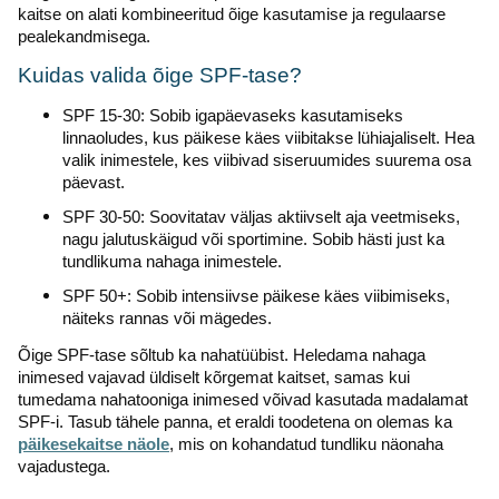
kaitse on alati kombineeritud õige kasutamise ja regulaarse
pealekandmisega.
Kuidas valida õige SPF-tase?
SPF 15-30: Sobib igapäevaseks kasutamiseks
linnaoludes, kus päikese käes viibitakse lühiajaliselt. Hea
valik inimestele, kes viibivad siseruumides suurema osa
päevast.
SPF 30-50: Soovitatav väljas aktiivselt aja veetmiseks,
nagu jalutuskäigud või sportimine. Sobib hästi just ka
tundlikuma nahaga inimestele.
SPF 50+: Sobib intensiivse päikese käes viibimiseks,
näiteks rannas või mägedes.
Õige SPF-tase sõltub ka nahatüübist. Heledama nahaga
inimesed vajavad üldiselt kõrgemat kaitset, samas kui
tumedama nahatooniga inimesed võivad kasutada madalamat
SPF-i. Tasub tähele panna, et eraldi toodetena on olemas ka
päikesekaitse näole
, mis on kohandatud tundliku näonaha
vajadustega.