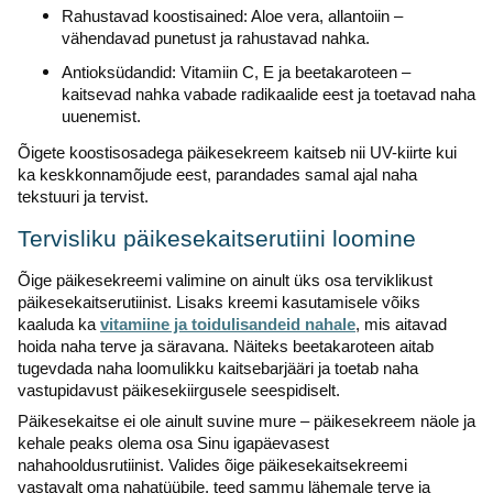
Rahustavad koostisained: Aloe vera, allantoiin –
vähendavad punetust ja rahustavad nahka.
Antioksüdandid: Vitamiin C, E ja beetakaroteen –
kaitsevad nahka vabade radikaalide eest ja toetavad naha
uuenemist.
Õigete koostisosadega päikesekreem kaitseb nii UV-kiirte kui
ka keskkonnamõjude eest, parandades samal ajal naha
tekstuuri ja tervist.
Tervisliku päikesekaitserutiini loomine
Õige päikesekreemi valimine on ainult üks osa terviklikust
päikesekaitserutiinist. Lisaks kreemi kasutamisele võiks
kaaluda ka
vitamiine ja toidulisandeid nahale
, mis aitavad
hoida naha terve ja säravana. Näiteks beetakaroteen aitab
tugevdada naha loomulikku kaitsebarjääri ja toetab naha
vastupidavust päikesekiirgusele seespidiselt.
Päikesekaitse ei ole ainult suvine mure – päikesekreem näole ja
kehale peaks olema osa Sinu igapäevasest
nahahooldusrutiinist. Valides õige päikesekaitsekreemi
vastavalt oma nahatüübile, teed sammu lähemale terve ja