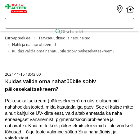
Otsi toodet
Euroapteek.ee:
Terviseuudised ja näpunäited
Nahk ja nahaprobleemid
Kuidas valida oma nahatüübile sobiv päikesekaitsekreem?
2024-11-15 13:43:00
Kuidas valida oma nahatüübile sobiv
päikesekaitsekreem?
Päikesekaitsekreem (päikesekreem) on üks olulisemaid
nahahooldustooted, mida kasutada iga päev. See ei kaitse mitte
ainult kahjulike UV-kiirte eest, vaid aitab ennetada ka naha
enneaegset vananemist, pigmentatsiooniprobleeme ja
nahavähki. Kuid mitte kõik päikesekaitsekreemid ei ole võrdselt
tõhusad – õige toote valimine sõltub Sinu nahatüübist ja
vajadustest.