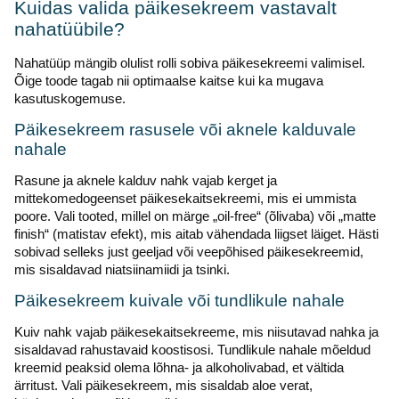
Kuidas valida päikesekreem vastavalt
nahatüübile?
Nahatüüp mängib olulist rolli sobiva päikesekreemi valimisel.
Õige toode tagab nii optimaalse kaitse kui ka mugava
kasutuskogemuse.
Päikesekreem rasusele või aknele kalduvale
nahale
Rasune ja aknele kalduv nahk vajab kerget ja
mittekomedogeenset päikesekaitsekreemi, mis ei ummista
poore. Vali tooted, millel on märge „oil-free“ (õlivaba) või „matte
finish“ (matistav efekt), mis aitab vähendada liigset läiget. Hästi
sobivad selleks just geeljad või veepõhised päikesekreemid,
mis sisaldavad niatsiinamiidi ja tsinki.
Päikesekreem kuivale või tundlikule nahale
Kuiv nahk vajab päikesekaitsekreeme, mis niisutavad nahka ja
sisaldavad rahustavaid koostisosi. Tundlikule nahale mõeldud
kreemid peaksid olema lõhna- ja alkoholivabad, et vältida
ärritust. Vali päikesekreem, mis sisaldab aloe verat,