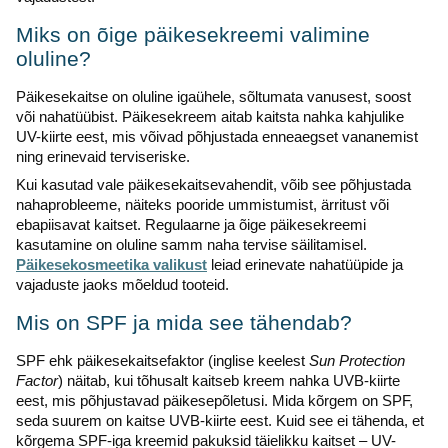
Miks on õige päikesekreemi valimine
oluline?
Päikesekaitse on oluline igaühele, sõltumata vanusest, soost
või nahatüübist. Päikesekreem aitab kaitsta nahka kahjulike
UV-kiirte eest, mis võivad põhjustada enneaegset vananemist
ning erinevaid terviseriske.
Kui kasutad vale päikesekaitsevahendit, võib see põhjustada
nahaprobleeme, näiteks pooride ummistumist, ärritust või
ebapiisavat kaitset. Regulaarne ja õige päikesekreemi
kasutamine on oluline samm naha tervise säilitamisel.
Päikesekosmeetika valikust
leiad erinevate nahatüüpide ja
vajaduste jaoks mõeldud tooteid.
Mis on SPF ja mida see tähendab?
SPF ehk päikesekaitsefaktor (inglise keelest
Sun Protection
Factor
) näitab, kui tõhusalt kaitseb kreem nahka UVB-kiirte
eest, mis põhjustavad päikesepõletusi. Mida kõrgem on SPF,
seda suurem on kaitse UVB-kiirte eest. Kuid see ei tähenda, et
kõrgema SPF-iga kreemid pakuksid täielikku kaitset – UV-