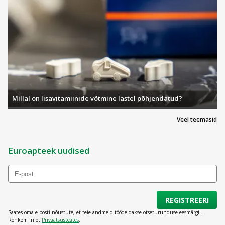
Millal on lisavitamiinide võtmine lastel põhjendatud?
Veel teemasid
Euroapteek uudised
REGISTREERI
Saates oma e-posti nõustute, et teie andmeid töödeldakse otseturunduse eesmärgil.
Rohkem infot
Privaatsusteates
.