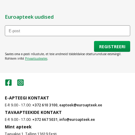
Euroapteek uudised
REGISTREERI
Saates oma e-posti nõustute, et teie andmeid töödeldakse otseturunduse eesmärgil.
Rohkem infot
Privaatsusteates
.
E-APTEEGI KONTAKT
E-R 9.00 - 17.00:
+372 610 3100
,
eapteek@euroapteek.ee
TAVAAPTEEKIDE KONTAKT
E-R 9.00 - 17.00:
+372 667 5031
,
info@euroapteek.ee
Mint apteek
Taevakivi 1, Tallinn 13619 Eesti