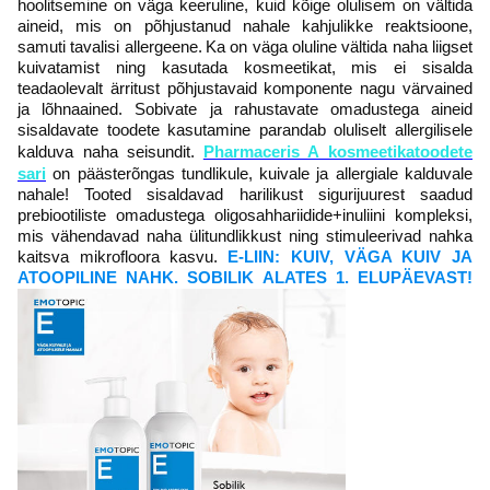
hoolitsemine on väga keeruline, kuid kõige olulisem on vältida
aineid, mis on põhjustanud nahale kahjulikke reaktsioone,
samuti tavalisi allergeene.
Ka on väga oluline vältida naha liigset
kuivatamist ning kasutada kosmeetikat, mis ei sisalda
teadaolevalt ärritust põhjustavaid komponente nagu värvained
ja lõhnaained. Sobivate ja rahustavate omadustega aineid
sisaldavate toodete kasutamine parandab oluliselt allergilisele
kalduva naha seisundit.
Pharmaceris A kosmeetikatoodete
sari
on päästerõngas tundlikule, kuivale ja allergiale kalduvale
nahale! Tooted sisaldavad harilikust sigurijuurest saadud
prebiootiliste omadustega oligosahhariidide+inuliini kompleksi,
mis vähendavad naha ülitundlikkust ning stimuleerivad nahka
kaitsva mikrofloora kasvu.
E-LIIN: KUIV, VÄGA KUIV JA
ATOOPILINE NAHK. SOBILIK ALATES 1. ELUPÄEVAST!