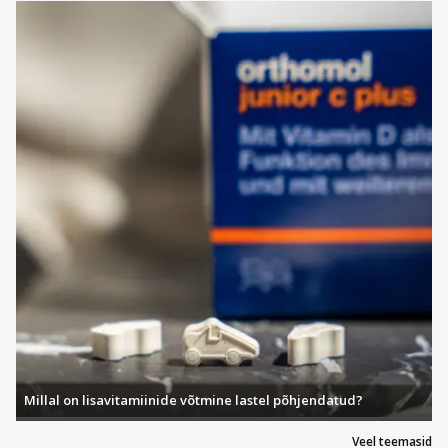
Millal on lisavitamiinide võtmine lastel põhjendatud?
Veel teemasid