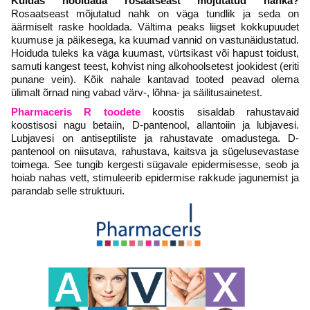
Kuidas hooldada rosaatseast mõjutatud nahka?
Rosaatseast mõjutatud nahk on väga tundlik ja seda on
äärmiselt raske hooldada. Vältima peaks liigset kokkupuudet
kuumuse ja päikesega, ka kuumad vannid on vastunäidustatud.
Hoiduda tuleks ka väga kuumast, vürtsikast või hapust toidust,
samuti kangest teest, kohvist ning alkohoolsetest jookidest (eriti
punane vein).
Kõik nahale kantavad tooted peavad olema
ülimalt õrnad ning vabad värv-, lõhna- ja säilitusainetest.
Pharmaceris R toodete
koostis sisaldab rahustavaid
koostisosi nagu betaiin, D-pantenool, allantoiin ja lubjavesi.
Lubjavesi on antiseptiliste ja rahustavate omadustega. D-
pantenool on niisutava, rahustava, kaitsva ja sügelusevastase
toimega. See tungib kergesti sügavale epidermisesse, seob ja
hoiab nahas vett, stimuleerib epidermise rakkude jagunemist ja
parandab selle struktuuri.