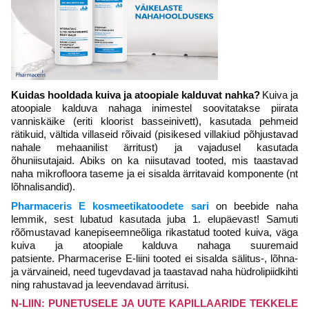
Kuidas hooldada kuiva ja atoopiale kalduvat nahka?
Kuiva ja
atoopiale kalduva nahaga inimestel soovitatakse piirata
vanniskäike (eriti kloorist basseinivett), kasutada pehmeid
rätikuid, vältida villaseid rõivaid (pisikesed villakiud põhjustavad
nahale mehaanilist ärritust) ja vajadusel kasutada
õhuniisutajaid.
Abiks on ka niisutavad tooted, mis taastavad
naha mikrofloora taseme ja ei sisalda ärritavaid komponente (nt
lõhnalisandid).
Pharmaceris E kosmeetikatoodete sari
on beebide naha
lemmik, sest lubatud kasutada juba 1. elupäevast! Samuti
rõõmustavad kanepiseemneõliga rikastatud tooted kuiva, väga
kuiva ja atoopiale kalduva nahaga suuremaid
patsiente.
Pharmacerise E-liini tooted ei sisalda sälitus-, lõhna-
ja värvaineid, need tugevdavad ja taastavad naha hüdrolipiidkihti
ning rahustavad ja leevendavad ärritusi.
N-LIIN: PUNETUSELE JA UUTE KAPILLAARIDE TEKKELE