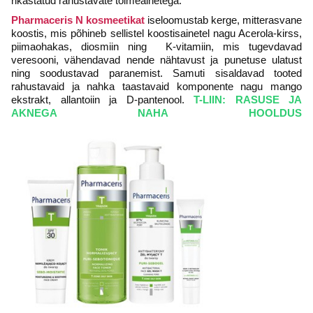
rikastatud rahustavate toimeainetega.
Pharmaceris N kosmeetikat
iseloomustab kerge, mitterasvane
koostis, mis põhineb sellistel koostisainetel nagu Acerola-kirss,
piimaohakas, diosmiin ning K-vitamiin, mis tugevdavad
veresooni, vähendavad nende nähtavust ja punetuse ulatust
ning soodustavad paranemist. Samuti sisaldavad tooted
rahustavaid ja nahka taastavaid komponente nagu mango
ekstrakt, allantoiin ja D-pantenool.
T-LIIN: RASUSE JA
AKNEGA NAHA HOOLDUS