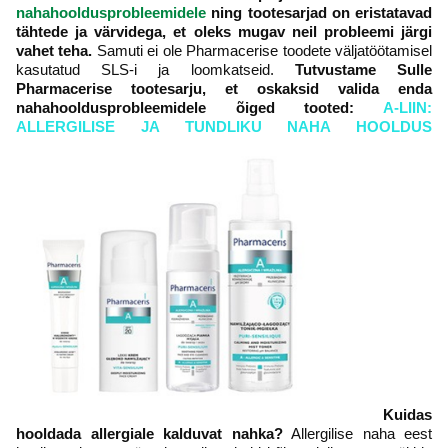
nahahooldusprobleemidele
ning tootesarjad on eristatavad
tähtede ja värvidega, et oleks mugav neil probleemi järgi
vahet teha.
Samuti ei ole Pharmacerise toodete väljatöötamisel
kasutatud SLS-i ja loomkatseid.
Tutvustame Sulle
Pharmacerise tootesarju, et oskaksid valida enda
nahahooldusprobleemidele õiged tooted:
A-LIIN:
ALLERGILISE JA TUNDLIKU NAHA HOOLDUS
Kuidas
hooldada allergiale kalduvat nahka?
Allergilise naha eest