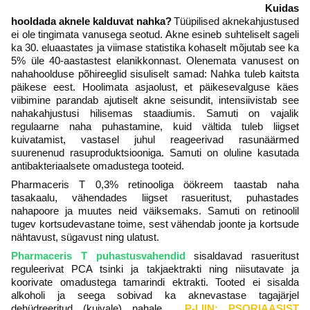
Kuidas
hooldada aknele kalduvat nahka?
Tüüpilised aknekahjustused
ei ole tingimata vanusega seotud. Akne esineb suhteliselt sageli
ka 30. eluaastates ja viimase statistika kohaselt mõjutab see ka
5% üle 40-aastastest elanikkonnast. Olenemata vanusest on
nahahoolduse põhireeglid sisuliselt samad: Nahka tuleb kaitsta
päikese eest. Hoolimata asjaolust, et päikesevalguse käes
viibimine parandab ajutiselt akne seisundit, intensiivistab see
nahakahjustusi hilisemas staadiumis. Samuti on vajalik
regulaarne naha puhastamine, kuid vältida tuleb liigset
kuivatamist, vastasel juhul reageerivad rasunäärmed
suurenenud rasuproduktsiooniga. Samuti on oluline kasutada
antibakteriaalsete omadustega tooteid.
Pharmaceris T 0,3% retinooliga öökreem taastab naha
tasakaalu, vähendades liigset rasueritust, puhastades
nahapoore ja muutes neid väiksemaks. Samuti on retinoolil
tugev kortsudevastane toime, sest vähendab joonte ja kortsude
nähtavust, sügavust ning ulatust.
Pharmaceris T puhastusvahendid
sisaldavad rasueritust
reguleerivat PCA tsinki ja takjaektrakti ning niisutavate ja
koorivate omadustega tamarindi ektrakti. Tooted ei sisalda
alkoholi ja seega sobivad ka aknevastase tagajärjel
dehüdreeritud (kuivale) nahale.
P-LIIN: PSORIAASIST