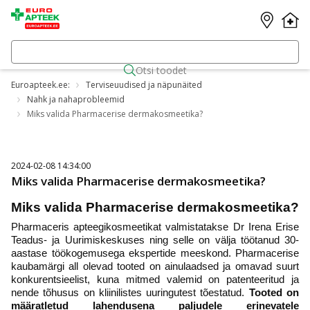
Otsi toodet
Euroapteek.ee:
Terviseuudised ja näpunäited
Nahk ja nahaprobleemid
Miks valida Pharmacerise dermakosmeetika?
2024-02-08 14:34:00
Miks valida Pharmacerise dermakosmeetika?
Miks valida Pharmacerise dermakosmeetika?
Pharmaceris apteegikosmeetikat valmistatakse Dr Irena Erise
Teadus- ja Uurimiskeskuses ning selle on välja töötanud 30-
aastase töökogemusega ekspertide meeskond. Pharmacerise
kaubamärgi all olevad tooted on ainulaadsed ja omavad suurt
konkurentsieelist, kuna mitmed valemid on patenteeritud ja
nende tõhusus on kliinilistes uuringutest tõestatud.
Tooted on
määratletud lahendusena paljudele erinevatele