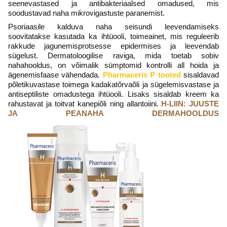
seenevastased ja antibakteriaalsed omadused, mis
soodustavad naha mikrovigastuste paranemist.
Psoriaasile kalduva naha seisundi leevendamiseks
soovitatakse kasutada ka ihtüooli, toimeainet, mis reguleerib
rakkude jagunemisprotsesse epidermises ja leevendab
sügelust.
Dermatoloogilise raviga, mida toetab sobiv
nahahooldus, on võimalik sümptomid kontrolli all hoida ja
ägenemisfaase vähendada.
Pharmaceris P tooted
sisaldavad
põletikuvastase toimega kadakatõrvaõli ja sügelemisvastase ja
antiseptiliste omadustega ihtüooli. Lisaks sisaldab kreem ka
rahustavat ja toitvat kanepiõli ning allantoiini.
H-LIIN: JUUSTE
JA PEANAHA DERMAHOOLDUS