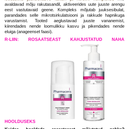
avaldavad mõju rakutasandil, aktiveerides uute juuste arengu
eest vastutavaid geene. Kompleks mõjutab juuksesibulat,
parandades selle mikrotsirkulatsiooni ja rakkude hapnikuga
varustamist. Tooted aeglustavad juuste vananemist,
kiirendades nende loomulikku kasvu ja pikendades nende
eluiga (anageenset faasi).
R-LIIN: ROSAATSEAST KAHJUSTATUD NAHA
HOOLDUSEKS