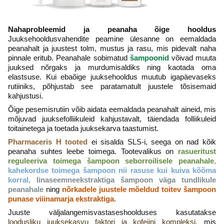
Nahaprobleemid ja peanaha õige hooldus
Juuksehooldusvahendite peamine ülesanne on eemaldada
peanahalt ja juustest tolm, mustus ja rasu, mis pidevalt naha
pinnale eritub. Peanahale sobimatud
šampoonid
võivad muuta
juuksed nõrgaks ja murdumisaldiks ning kaotada oma
elastsuse. Kui ebaõige juuksehooldus muutub igapäevaseks
rutiiniks, põhjustab see paratamatult juustele tõsisemaid
kahjustusi.
Õige pesemisrutiin võib aidata eemaldada peanahalt aineid, mis
mõjuvad juuksefolliikuleid kahjustavalt, täiendada folliikuleid
toitainetega ja toetada juuksekarva taastumist.
Pharmaceris H tooted
ei sisalda SLS-i, seega on nad kõik
peanaha suhtes leebe toimega. Tootevalikus on
rasueritust
reguleeriva toimega šampoon seborroilisele peanahale
,
kahekordse toimega šampoon nii rasuse kui kuiva kõõma
korral
,
linaseemneekstraktiga šampoon väga tundlikule
peanahale
ning
nõrkadele juustele mõeldud toitev šampoon
punase viiinamarja ekstraktiga
.
Juuste väljalangemisvastaseshoolduses kasutatakse
loodusliku juuksekasvu faktori ja kofeiini kompleksi
,
mis