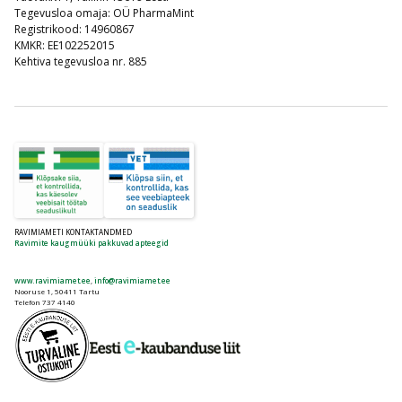
Tegevusloa omaja: OÜ PharmaMint
Registrikood: 14960867
KMKR: EE102252015
Kehtiva tegevusloa nr. 885
RAVIMIAMETI KONTAKTANDMED
Ravimite kaugmüüki pakkuvad apteegid
www.ravimiamet.ee
,
info@ravimiamet.ee
Nooruse 1, 50411 Tartu
Telefon 737 4140