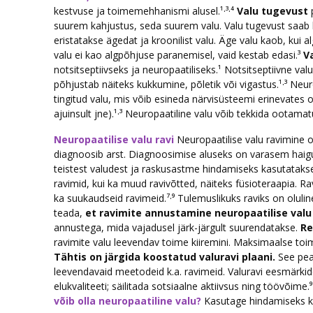
kestvuse ja toimemehhanismi alusel.¹·³·⁴
Valu tugevust
p
suurem kahjustus, seda suurem valu. Valu tugevust saab 
eristatakse ägedat ja kroonilist valu. Äge valu kaob, kui a
valu ei kao algpõhjuse paranemisel, vaid kestab edasi.³
V
notsitseptiivseks ja neuropaatiliseks.¹ Notsitseptiivne val
põhjustab näiteks kukkumine, põletik või vigastus.¹·³ Neu
tingitud valu, mis võib esineda närvisüsteemi erinevates 
ajuinsult jne).¹·³ Neuropaatiline valu võib tekkida ootamatu
Neuropaatilise valu ravi
Neuropaatilise valu ravimine 
diagnoosib arst. Diagnoosimise aluseks on varasem haigu
teistest valudest ja raskusastme hindamiseks kasutatakse 
ravimid, kui ka muud ravivõtted, näiteks füsioteraapia. Ra
ka suukaudseid ravimeid.⁷·⁹ Tulemuslikuks raviks on oluline 
teada,
et ravimite annustamine neuropaatilise valu 
annustega, mida vajadusel järk-järgult suurendatakse.
Re
ravimite valu leevendav toime kiiremini. Maksimaalse toi
Tähtis on järgida koostatud valuravi plaani.
See peab
leevendavaid meetodeid k.a. ravimeid. Valuravi eesmärki
elukvaliteeti; säilitada sotsiaalne aktiivsus ning töövõime.
võib olla neuropaatiline valu?
Kasutage hindamiseks k