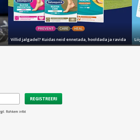
Villid jalgadel? Kuidas neid ennetada, hooldada ja ravida
Li
REGISTREERI
rgil. Rohkem infot