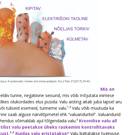
Mis on
ldiv tunne, negatiivne seisund, mis võib mõjutata inimese
htlikes olukordades elus püsida. Valu aisting aitab juba lapsel aru
või tuliseid esemeid, tunneme valu.¹·³ Valu võib muutuda ka
tunne saab alguse närvilõpmetel ehk “valuanduritel”. Valuandurid
 ühendus võimaldab ajul tõlgendada valu.³
Kroonilise valu all
ilist valu peetakse üheks raskemini kontrollitavaks
ust.²·⁵
Kuidas valu eristatakse?
Valu liigitatakse tugevuse,