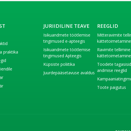
ST
JURIIDILINE TEAVE
REEGLID
t
Isikuandmete töötlemise
Mitteravimite tell
tingimused e-apteegis
kättetoimetamin
ktid
Isikuandmete töötlemise
Ravimite tellimine
a praktika
tingimused Apteegis
kättetoimetamin
gid
Küpsiste poliitika
Toodete tagasisi
liendile
andmise reeglid
Juurdepääsetavuse avaldus
ar
Kampaaniatingim
är
Toote paigutus