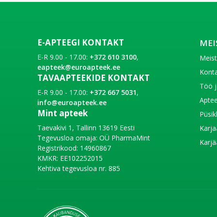
E-APTEEGI KONTAKT
MEI
E-R 9.00 - 17.00:
+372 610 3100
,
Meis
eapteek@euroapteek.ee
Konta
TAVAAPTEEKIDE KONTAKT
Töö j
E-R 9.00 - 17.00:
+372 667 5031
,
Aptee
info@euroapteek.ee
Mint apteek
Püsik
Taevakivi 1, Tallinn 13619 Eesti
Karja
Tegevusloa omaja: OÜ PharmaMint
Karjä
Registrikood: 14960867
KMKR: EE102252015
Kehtiva tegevusloa nr. 885