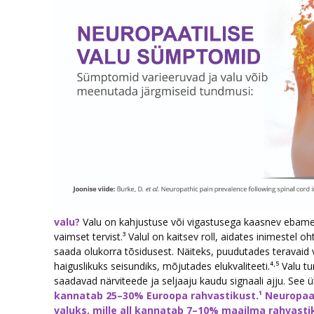
valu?
Valu on kahjustuse või vigastusega kaasnev ebamee
vaimset tervist.³ Valul on kaitsev roll, aidates inimestel o
saada olukorra tõsidusest. Näiteks, puudutades teravaid 
haiguslikuks seisundiks, mõjutades elukvaliteeti.⁴·⁵ Valu 
saadavad närviteede ja seljaaju kaudu signaali ajju. See
kannatab 25–30% Euroopa rahvastikust.¹ Neuropaat
valuks, mille all kannatab 7–10% maailma rahvastik