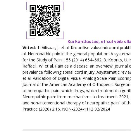
Kui kahtlustad, et sul võib ol
Viited: 1.
Vilisaar, J. et al. Kroonilise valusündroomi prakt
al. Neuropathic pain in the general population: A systemat
for the Study of Pain. 155 (2014) 654–662.
3.
Koorits, U. K
Raffaeli, W. et al. Pain as a disease: an overview. Journa
prevalence following spinal cord injury: Asystematic revi
et al. Validation of Digital Visual Analog Scale Pain Scori
Journal of the American Academy of Orthopedic Surgeons
of neuropathic pain: which drugs, which treatment algor
Neuropathic pain: from mechanisms to treatment. 2021,
and non-interventional therapy of neuropathic pain” of 
Practice (2020) 2:16. NON-2024-1112 02/2024