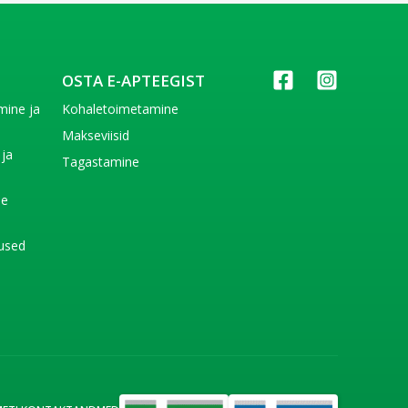
OSTA E-APTEEGIST
imine ja
Kohaletoimetamine
e
Makseviisid
 ja
Tagastamine
e
de
used