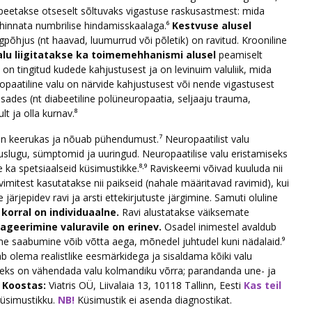
eetakse otseselt sõltuvaks vigastuse raskusastmest: mida
hinnata numbrilise hindamisskaalaga.⁶
Kestvuse alusel
lgpõhjus (nt haavad, luumurrud või põletik) on ravitud. Krooniline
alu liigitatakse ka toimemehhanismi alusel
peamiselt
u on tingitud kudede kahjustusest ja on levinuim valuliik, mida
ropaatiline valu on närvide kahjustusest või nende vigastusest
osades (nt diabeetiline polüneuropaatia, seljaaju trauma,
lt ja olla kurnav.⁸
on keerukas ja nõuab pühendumust.⁷ Neuropaatilist valu
slugu, sümptomid ja uuringud. Neuropaatilise valu eristamiseks
ka spetsiaalseid küsimustikke.⁸·⁹ Raviskeemi võivad kuuluda nii
vimitest kasutatakse nii paikseid (nahale määritavad ravimid), kui
järjepidev ravi ja arsti ettekirjutuste järgimine. Samuti oluline
korral on individuaalne.
Ravi alustatakse väiksemate
ageerimine valuravile on erinev.
Osadel inimestel avaldub
me saabumine võib võtta aega, mõnedel juhtudel kuni nädalaid.⁹
 olema realistlike eesmärkidega ja sisaldama kõiki valu
deks on vähendada valu kolmandiku võrra; parandanda une- ja
⁹
Koostas:
Viatris OÜ, Liivalaia 13, 10118 Tallinn, Eesti
Kas teil
üsimustikku.
NB!
Küsimustik ei asenda diagnostikat.