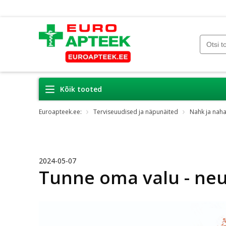
Kõik tooted
Euroapteek.ee:
Terviseuudised ja näpunäited
Nahk ja nah
2024-05-07
Tunne oma valu - neu