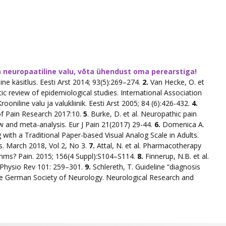
la neuropaatiline valu, võta ühendust oma perearstiga!
iline käsitlus. Eesti Arst 2014; 93(5):269–274.
2.
Van Hecke, O. et
ic review of epidemiological studies. International Association
rooniline valu ja valukliinik. Eesti Arst 2005; 84 (6):426-432.
4.
l of Pain Research 2017:10.
5
. Burke, D. et al. Neuropathic pain
ew and meta-analysis. Eur J Pain 21(2017) 29-44.
6.
Domenica A.
ng with a Traditional Paper-based Visual Analog Scale in Adults.
. March 2018, Vol 2, No 3.
7.
Attal, N. et al. Pharmacotherapy
ithms? Pain. 2015; 156(4 Suppl):S104–S114.
8.
Finnerup, N.B. et al.
 Physio Rev 101: 259–301.
9.
Schlereth, T. Guideline “diagnosis
the German Society of Neurology. Neurological Research and