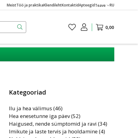
Meist
Töö ja praktika
Kliendileht
Kontaktid
Apteegid
RU
Teave
0,00
Kategooriad
Ilu ja hea välimus (46)
Hea enesetunne iga päev (52)
Haigused, nende sümptomid ja ravi (34)
Imikute ja laste tervis ja hooldamine (4)