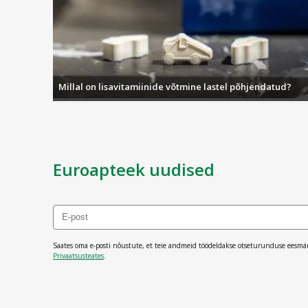
Millal on lisavitamiinide võtmine lastel põhjendatud?
Euroapteek uudised
Saates oma e-posti nõustute, et teie andmeid töödeldakse otseturunduse eesmä
Privaatsusteates
.