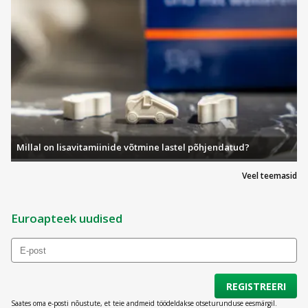
Millal on lisavitamiinide võtmine lastel põhjendatud?
Veel teemasid
Euroapteek uudised
REGISTREERI
Saates oma e-posti nõustute, et teie andmeid töödeldakse otseturunduse eesmärgil.