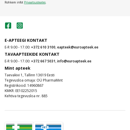
Rohkem infot
Privaatsusteates
.
E-APTEEGI KONTAKT
E-R 9.00 - 17.00:
+372 610 3100
,
eapteek@euroapteek.ee
TAVAAPTEEKIDE KONTAKT
E-R 9.00 - 17.00:
+372 667 5031
,
info@euroapteek.ee
Mint apteek
Taevakivi 1, Tallinn 13619 Eesti
Tegevusloa omaja: OÜ PharmaMint
Registrikood: 14960867
KMKR: EE102252015
Kehtiva tegevusloa nr. 885