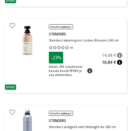
EPAEV
nõuanne
Ainult e-apteegis
STENDERS
Stenders kätelosjoon Linden Blossom 245 ml
(
0
)
Keskmine hinnang 0.00
Hinnangute arv 0
14,08 €
-23%
nõuan
Tavalin
10,84 €
nõuan
Alates 25€ ostukorvist
nõuanne
kasuta koodi EPAEV ja
saa allahindlus.
EPAEV
nõuanne
Ainult e-apteegis
STENDERS
Stenders dušigeel-vaht Midnight Air 200 ml