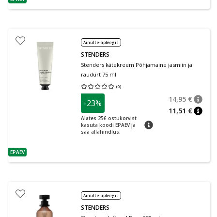
nõuanne
Ainult e-apteegis
STENDERS
Stenders kätekreem Põhjamaine jasmiin ja
raudürt 75 ml
(
0
)
Keskmine hinnang 0.00
Hinnangute arv 0
14,95 €
-23%
nõuan
Tavalin
11,51 €
nõuan
Alates 25€ ostukorvist
nõuanne
kasuta koodi EPAEV ja
saa allahindlus.
EPAEV
nõuanne
Ainult e-apteegis
STENDERS