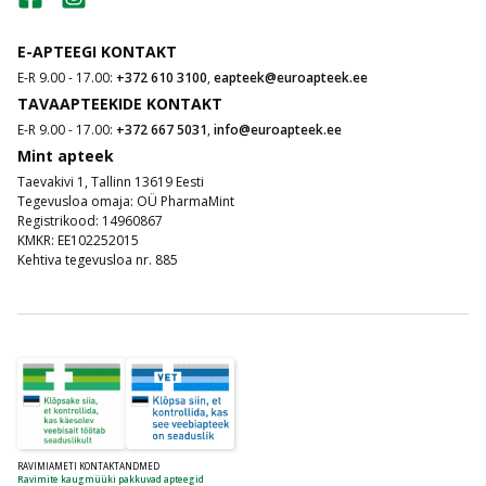
E-APTEEGI KONTAKT
E-R 9.00 - 17.00:
+372 610 3100
,
eapteek@euroapteek.ee
TAVAAPTEEKIDE KONTAKT
E-R 9.00 - 17.00:
+372 667 5031
,
info@euroapteek.ee
Mint apteek
Taevakivi 1, Tallinn 13619 Eesti
Tegevusloa omaja: OÜ PharmaMint
Registrikood: 14960867
KMKR: EE102252015
Kehtiva tegevusloa nr. 885
RAVIMIAMETI KONTAKTANDMED
Ravimite kaugmüüki pakkuvad apteegid