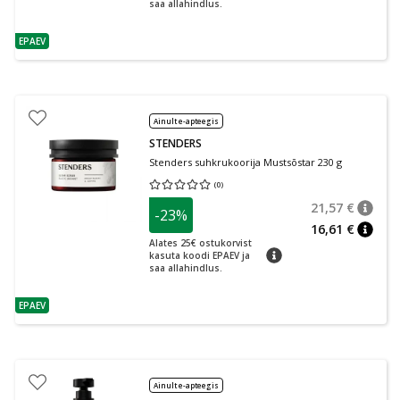
saa allahindlus.
EPAEV
nõuanne
Ainult e-apteegis
STENDERS
Stenders suhkrukoorija Mustsõstar 230 g
(
0
)
Keskmine hinnang 0.00
Hinnangute arv 0
21,57 €
-23%
nõuan
Tavalin
16,61 €
nõuan
Alates 25€ ostukorvist
nõuanne
kasuta koodi EPAEV ja
saa allahindlus.
EPAEV
nõuanne
Ainult e-apteegis