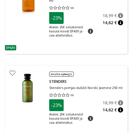
ml
(
0
)
Keskmine hinnang 0.00
Hinnangute arv 0
18,99 €
-23%
nõuan
Tavalin
14,62 €
nõuan
Alates 25€ ostukorvist
nõuanne
kasuta koodi EPAEV ja
saa allahindlus.
EPAEV
nõuanne
Ainult e-apteegis
STENDERS
Stenders piimjas dušiõli Nordic Jasmine 250 ml
(
0
)
Keskmine hinnang 0.00
Hinnangute arv 0
18,99 €
-23%
nõuan
Tavalin
14,62 €
nõuan
Alates 25€ ostukorvist
nõuanne
kasuta koodi EPAEV ja
saa allahindlus.