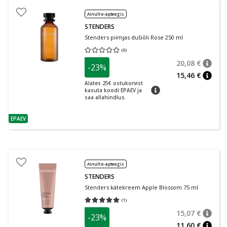
Ainult e-apteegis
STENDERS
Stenders piimjas dušiõli Rose 250 ml
(
0
)
Keskmine hinnang 0.00
Hinnangute arv 0
20,08 €
-23%
nõuan
Tavalin
15,46 €
nõuan
Alates 25€ ostukorvist
nõuanne
kasuta koodi EPAEV ja
saa allahindlus.
EPAEV
nõuanne
Ainult e-apteegis
STENDERS
Stenders kätekreem Apple Blossom 75 ml
(
1
)
Keskmine hinnang 5.00
Hinnangute arv 1
15,07 €
-23%
nõuan
Tavalin
11,60 €