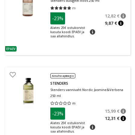
Stenders dušigeel Roos 250 ml
(
1
)
Keskmine hinnang 5.00
Hinnangute arv 1
12,82 €
-23%
nõuan
Tavalin
9,87 €
nõuann
Alates 25€ ostukorvist
nõuanne
kasuta koodi EPAEV ja
saa allahindlus.
EPAEV
nõuanne
Ainult e-apteegis
STENDERS
Stenders vannivaht Nordic Jasmine&Verbena
250 ml
(
0
)
Keskmine hinnang 0.00
Hinnangute arv 0
15,99 €
-23%
nõuan
Tavalin
12,31 €
nõuan
Alates 25€ ostukorvist
nõuanne
kasuta koodi EPAEV ja
saa allahindlus.