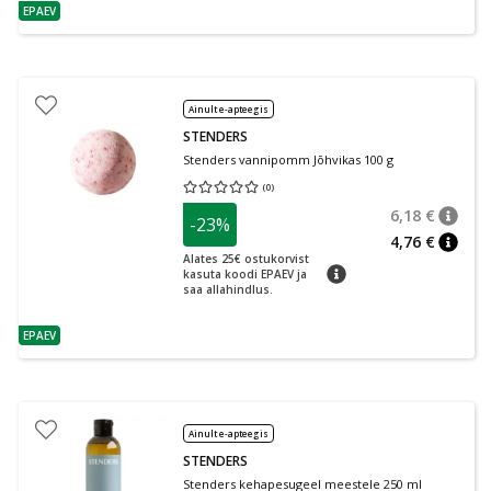
EPAEV
nõuanne
Ainult e-apteegis
STENDERS
Stenders vannipomm Jõhvikas 100 g
(
0
)
Keskmine hinnang 0.00
Hinnangute arv 0
6,18 €
-23%
nõuan
Tavalin
4,76 €
nõuan
Alates 25€ ostukorvist
nõuanne
kasuta koodi EPAEV ja
saa allahindlus.
EPAEV
nõuanne
Ainult e-apteegis
STENDERS
Stenders kehapesugeel meestele 250 ml