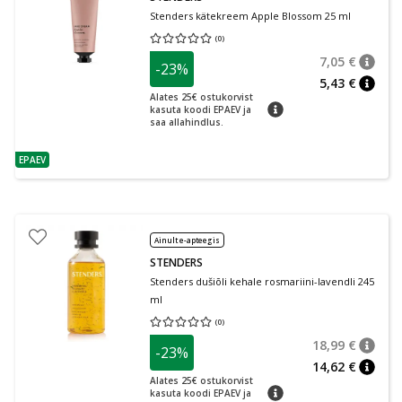
Stenders kätekreem Apple Blossom 25 ml
(
0
)
Keskmine hinnang 0.00
Hinnangute arv 0
7,05 €
-23%
nõuan
Tavalin
5,43 €
nõuan
Alates 25€ ostukorvist
nõuanne
kasuta koodi EPAEV ja
saa allahindlus.
EPAEV
nõuanne
Ainult e-apteegis
STENDERS
Stenders dušiõli kehale rosmariini-lavendli 245
ml
(
0
)
Keskmine hinnang 0.00
Hinnangute arv 0
18,99 €
-23%
nõuan
Tavalin
14,62 €
nõuan
Alates 25€ ostukorvist
nõuanne
kasuta koodi EPAEV ja