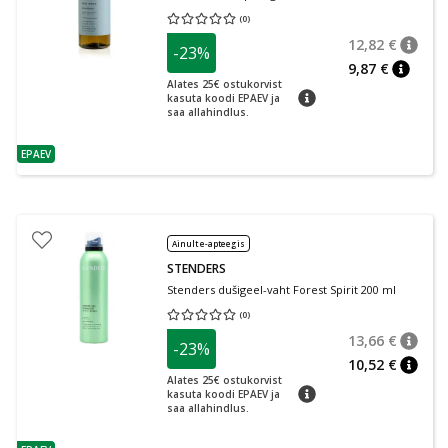
(
0
)
Keskmine hinnang 0.00
Hinnangute arv 0
12,82 €
-23%
nõuan
Tavalin
9,87 €
nõuann
Alates 25€ ostukorvist
nõuanne
kasuta koodi EPAEV ja
saa allahindlus.
EPAEV
nõuanne
Ainult e-apteegis
STENDERS
Stenders dušigeel-vaht Forest Spirit 200 ml
(
0
)
Keskmine hinnang 0.00
Hinnangute arv 0
13,66 €
-23%
nõuan
Tavalin
10,52 €
nõuan
Alates 25€ ostukorvist
nõuanne
kasuta koodi EPAEV ja
saa allahindlus.