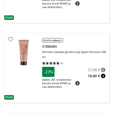
Alates 25€ ostukorvist
nõuanne
kasuta koodi EPAEV ja
saa allahindlus.
EPAEV
nõuanne
Ainult e-apteegis
STENDERS
Stenders taastav geelkoorija Apple Blossom 200
ml
(
1
)
Keskmine hinnang 5.00
Hinnangute arv 1
21,56 €
-23%
nõuan
Tavalin
16,60 €
nõuan
Alates 25€ ostukorvist
nõuanne
kasuta koodi EPAEV ja
saa allahindlus.
EPAEV
nõuanne