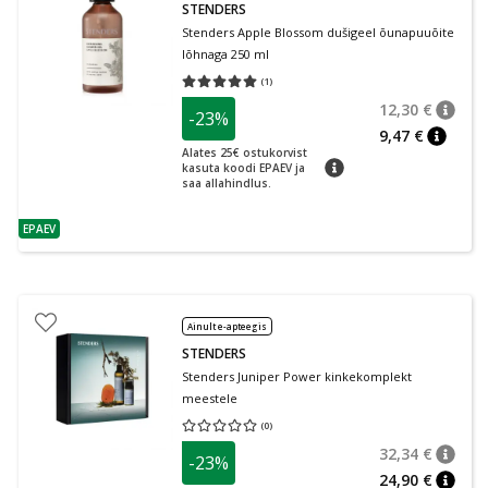
STENDERS
Stenders Apple Blossom dušigeel õunapuuõite
lõhnaga 250 ml
(
1
)
Keskmine hinnang 5.00
Hinnangute arv 1
12,30 €
-23%
nõuan
Tavalin
9,47 €
nõuann
Alates 25€ ostukorvist
nõuanne
kasuta koodi EPAEV ja
saa allahindlus.
EPAEV
nõuanne
Ainult e-apteegis
STENDERS
Stenders Juniper Power kinkekomplekt
meestele
(
0
)
Keskmine hinnang 0.00
Hinnangute arv 0
32,34 €
-23%
nõuan
Tavalin
24,90 €