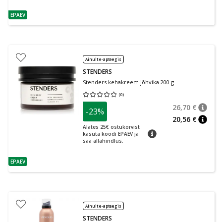
EPAEV
nõuanne
Ainult e-apteegis
STENDERS
Stenders kehakreem jõhvika 200 g
(
0
)
Keskmine hinnang 0.00
Hinnangute arv 0
26,70 €
-23%
nõuan
Tavalin
20,56 €
nõuan
Alates 25€ ostukorvist
nõuanne
kasuta koodi EPAEV ja
saa allahindlus.
EPAEV
nõuanne
Ainult e-apteegis
STENDERS