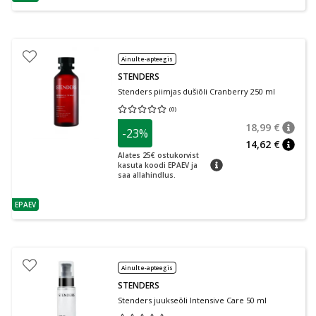
nõuanne
Ainult e-apteegis
STENDERS
Stenders piimjas dušiõli Cranberry 250 ml
(
0
)
Keskmine hinnang 0.00
Hinnangute arv 0
18,99 €
-23%
nõuan
Tavalin
14,62 €
nõuan
Alates 25€ ostukorvist
nõuanne
kasuta koodi EPAEV ja
saa allahindlus.
EPAEV
nõuanne
Ainult e-apteegis
STENDERS
Stenders juukseõli Intensive Care 50 ml