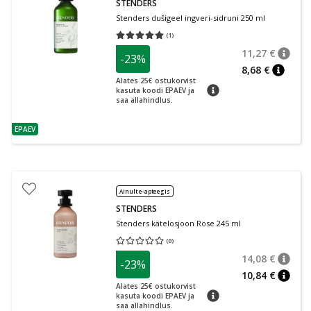
STENDERS
Stenders dušigeel ingveri-sidruni 250 ml
(
1
)
Keskmine hinnang 5.00
Hinnangute arv 1
11,27 €
-23%
nõuan
Tavalin
8,68 €
nõuann
Alates 25€ ostukorvist
nõuanne
kasuta koodi EPAEV ja
saa allahindlus.
EPAEV
nõuanne
Ainult e-apteegis
STENDERS
Stenders kätelosjoon Rose 245 ml
(
0
)
Keskmine hinnang 0.00
Hinnangute arv 0
14,08 €
-23%
nõuan
Tavalin
10,84 €
nõuan
Alates 25€ ostukorvist
nõuanne
kasuta koodi EPAEV ja
saa allahindlus.