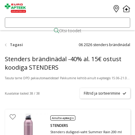
Otsi toodet
Tagasi
06 2026 stenders brändinädal
Stenders brändinädal -40% al. 15€ ostust
koodiga STENDERS
Tasuta tarne DPD pakiautomaatidesse! Pakkumine kehtib ainult e-apteegis 15.06-21.06.2026.
Filtrid ja sorteerimine
Kuvatakse tooted 38 / 38
Ainult e-apteegis
STENDERS
Stenders dušigeel-vaht Summer Rain 200 ml