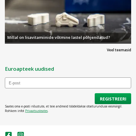
Millal on lisavitamiinide võtmine lastel põhjendatud?
Veel teemasid
Euroapteek uudised
REGISTREERI
Saates oma e-posti nõustute, et teie andmeid töödeldakse otseturunduse eesmärgil.
Rohkem infot
Privaatsusteates
.