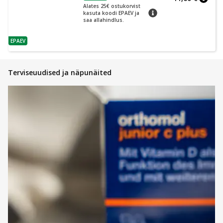
nõuan
Alates 25€ ostukorvist
nõuanne
kasuta koodi EPAEV ja
saa allahindlus.
EPAEV
nõuanne
Terviseuudised ja näpunäited