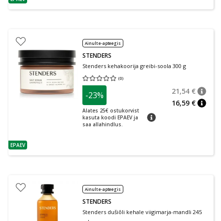
nõuanne
Ainult e-apteegis
STENDERS
Stenders kehakoorija greibi-soola 300 g
(
0
)
Keskmine hinnang 0.00
Hinnangute arv 0
21,54 €
-23%
nõuan
Tavalin
16,59 €
nõuan
Alates 25€ ostukorvist
nõuanne
kasuta koodi EPAEV ja
saa allahindlus.
EPAEV
nõuanne
Ainult e-apteegis
STENDERS
Stenders dušiõli kehale viigimarja-mandli 245