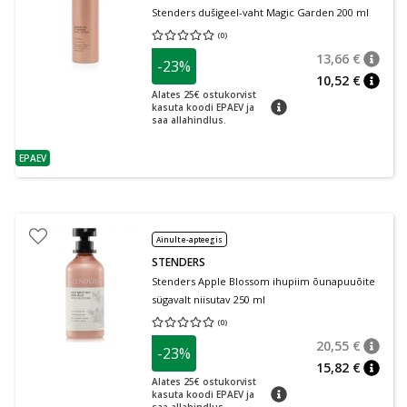
Stenders dušigeel-vaht Magic Garden 200 ml
(
0
)
Keskmine hinnang 0.00
Hinnangute arv 0
13,66 €
-23%
nõuan
Tavalin
10,52 €
nõuan
Alates 25€ ostukorvist
nõuanne
kasuta koodi EPAEV ja
saa allahindlus.
EPAEV
nõuanne
Ainult e-apteegis
STENDERS
Stenders Apple Blossom ihupiim õunapuuõite
sügavalt niisutav 250 ml
(
0
)
Keskmine hinnang 0.00
Hinnangute arv 0
20,55 €
-23%
nõuan
Tavalin
15,82 €
nõuan
Alates 25€ ostukorvist
nõuanne
kasuta koodi EPAEV ja