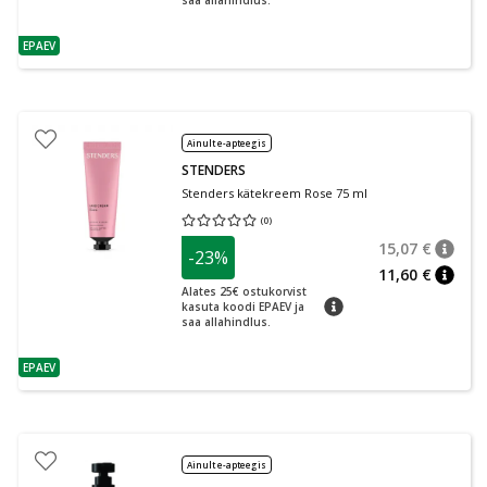
saa allahindlus.
EPAEV
nõuanne
Ainult e-apteegis
STENDERS
Stenders kätekreem Rose 75 ml
(
0
)
Keskmine hinnang 0.00
Hinnangute arv 0
15,07 €
-23%
nõuan
Tavalin
11,60 €
nõuan
Alates 25€ ostukorvist
nõuanne
kasuta koodi EPAEV ja
saa allahindlus.
EPAEV
nõuanne
Ainult e-apteegis