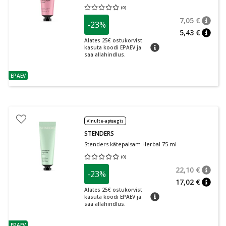
(
0
)
Keskmine hinnang 0.00
Hinnangute arv 0
7,05 €
-23%
nõuan
Tavalin
5,43 €
nõuan
Alates 25€ ostukorvist
nõuanne
kasuta koodi EPAEV ja
saa allahindlus.
EPAEV
nõuanne
Ainult e-apteegis
STENDERS
Stenders kätepalsam Herbal 75 ml
(
0
)
Keskmine hinnang 0.00
Hinnangute arv 0
22,10 €
-23%
nõuan
Tavalin
17,02 €
nõuan
Alates 25€ ostukorvist
nõuanne
kasuta koodi EPAEV ja
saa allahindlus.
EPAEV