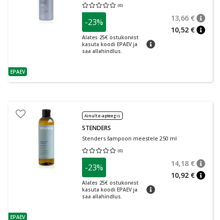
(
0
)
Keskmine hinnang 0.00
Hinnangute arv 0
13,66 €
-23%
nõuan
Tavalin
10,52 €
nõuan
Alates 25€ ostukorvist
nõuanne
kasuta koodi EPAEV ja
saa allahindlus.
EPAEV
nõuanne
Ainult e-apteegis
STENDERS
Stenders šampoon meestele 250 ml
(
0
)
Keskmine hinnang 0.00
Hinnangute arv 0
14,18 €
-23%
nõuan
Tavalin
10,92 €
nõuan
Alates 25€ ostukorvist
nõuanne
kasuta koodi EPAEV ja
saa allahindlus.
EPAEV