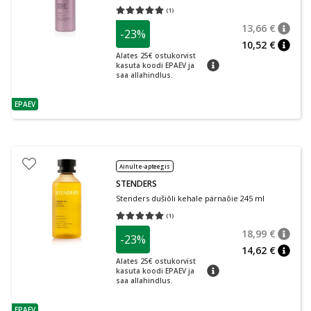
(
1
)
Keskmine hinnang 5.00
Hinnangute arv 1
13,66 €
-23%
nõuan
Tavalin
10,52 €
nõuan
Alates 25€ ostukorvist
nõuanne
kasuta koodi EPAEV ja
saa allahindlus.
EPAEV
nõuanne
Ainult e-apteegis
STENDERS
Stenders dušiõli kehale pärnaõie 245 ml
(
1
)
Keskmine hinnang 5.00
Hinnangute arv 1
18,99 €
-23%
nõuan
Tavalin
14,62 €
nõuan
Alates 25€ ostukorvist
nõuanne
kasuta koodi EPAEV ja
saa allahindlus.
EPAEV