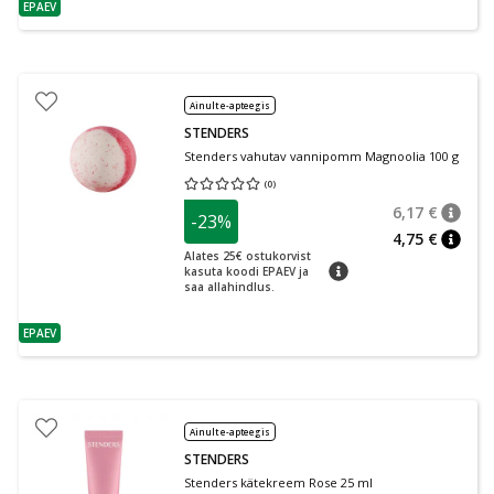
EPAEV
nõuanne
Ainult e-apteegis
STENDERS
Stenders vahutav vannipomm Magnoolia 100 g
(
0
)
Keskmine hinnang 0.00
Hinnangute arv 0
6,17 €
-23%
nõuan
Tavalin
4,75 €
nõuan
Alates 25€ ostukorvist
nõuanne
kasuta koodi EPAEV ja
saa allahindlus.
EPAEV
nõuanne
Ainult e-apteegis
STENDERS
Stenders kätekreem Rose 25 ml