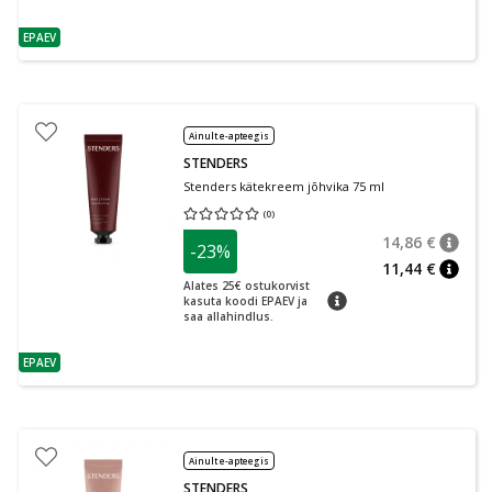
EPAEV
nõuanne
Ainult e-apteegis
STENDERS
Stenders kätekreem jõhvika 75 ml
(
0
)
Keskmine hinnang 0.00
Hinnangute arv 0
14,86 €
-23%
nõuan
Tavalin
11,44 €
nõuan
Alates 25€ ostukorvist
nõuanne
kasuta koodi EPAEV ja
saa allahindlus.
EPAEV
nõuanne
Ainult e-apteegis
STENDERS