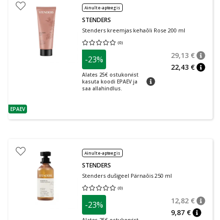
Ainult e-apteegis
STENDERS
Stenders kreemjas kehaõli Rose 200 ml
(
0
)
Keskmine hinnang 0.00
Hinnangute arv 0
29,13 €
-23%
nõuan
Tavalin
22,43 €
nõuan
Alates 25€ ostukorvist
nõuanne
kasuta koodi EPAEV ja
saa allahindlus.
EPAEV
nõuanne
Ainult e-apteegis
STENDERS
Stenders dušigeel Pärnaõis 250 ml
(
0
)
Keskmine hinnang 0.00
Hinnangute arv 0
12,82 €
-23%
nõuan
Tavalin
9,87 €
nõuann