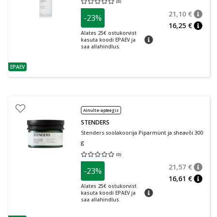
(
0
)
Keskmine hinnang 0.00
Hinnangute arv 0
21,10 €
-23%
nõuan
Tavalin
16,25 €
nõuan
Alates 25€ ostukorvist
nõuanne
kasuta koodi EPAEV ja
saa allahindlus.
EPAEV
nõuanne
Ainult e-apteegis
STENDERS
Stenders soolakoorija Piparmünt ja sheavõi 300
g
(
0
)
Keskmine hinnang 0.00
Hinnangute arv 0
21,57 €
-23%
nõuan
Tavalin
16,61 €
nõuan
Alates 25€ ostukorvist
nõuanne
kasuta koodi EPAEV ja
saa allahindlus.