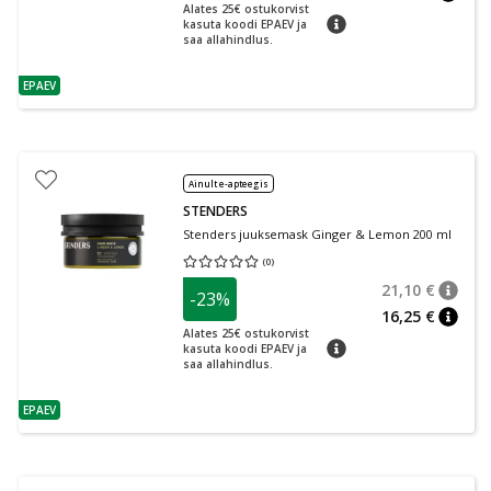
nõuan
Alates 25€ ostukorvist
nõuanne
kasuta koodi EPAEV ja
saa allahindlus.
EPAEV
nõuanne
Ainult e-apteegis
STENDERS
Stenders juuksemask Ginger & Lemon 200 ml
(
0
)
Keskmine hinnang 0.00
Hinnangute arv 0
21,10 €
-23%
nõuan
Tavalin
16,25 €
nõuan
Alates 25€ ostukorvist
nõuanne
kasuta koodi EPAEV ja
saa allahindlus.
EPAEV
nõuanne