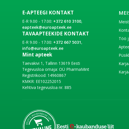
E-APTEEGI KONTAKT
MEI
E-R 9.00 - 17.00:
+372 610 3100
,
Meis
eapteek@euroapteek.ee
Konta
TAVAAPTEEKIDE KONTAKT
Töö j
E-R 9.00 - 17.00:
+372 667 5031
,
Aptee
info@euroapteek.ee
Mint apteek
Püsik
Taevakivi 1, Tallinn 13619 Eesti
Karja
Tegevusloa omaja: OÜ PharmaMint
Karjä
Registrikood: 14960867
KMKR: EE102252015
Kehtiva tegevusloa nr. 885