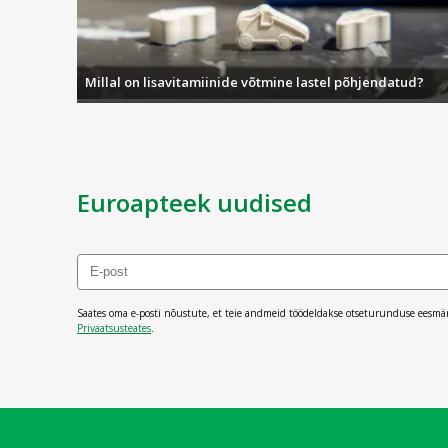
Millal on lisavitamiinide võtmine lastel põhjendatud?
Euroapteek uudised
Saates oma e-posti nõustute, et teie andmeid töödeldakse otseturunduse eesmä
Privaatsusteates
.