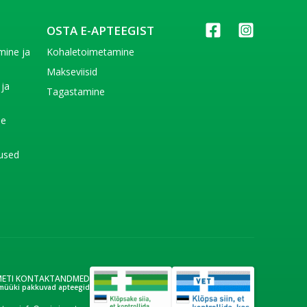
OSTA E-APTEEGIST
imine ja
Kohaletoimetamine
e
Makseviisid
 ja
Tagastamine
e
de
used
METI KONTAKTANDMED
müüki pakkuvad apteegid