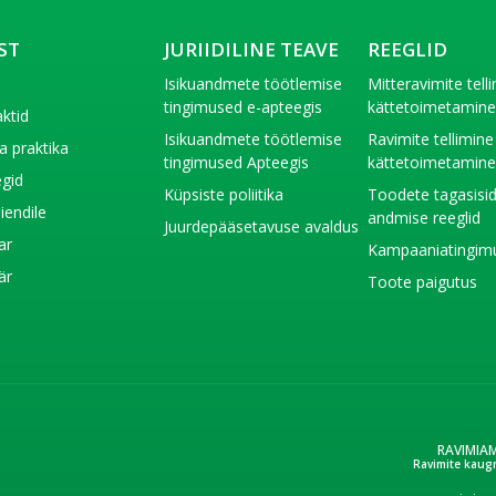
ST
JURIIDILINE TEAVE
REEGLID
t
Isikuandmete töötlemise
Mitteravimite tell
tingimused e-apteegis
kättetoimetamin
ktid
Isikuandmete töötlemise
Ravimite tellimine
a praktika
tingimused Apteegis
kättetoimetamin
gid
Küpsiste poliitika
Toodete tagasisi
liendile
andmise reeglid
Juurdepääsetavuse avaldus
ar
Kampaaniatingim
är
Toote paigutus
RAVIMIA
Ravimite kaug