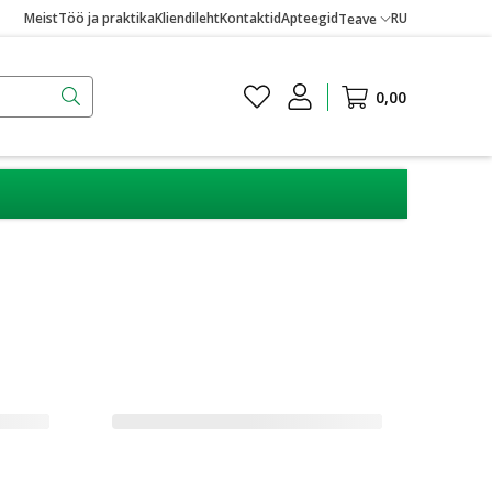
Meist
Töö ja praktika
Kliendileht
Kontaktid
Apteegid
RU
Teave
0,00